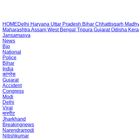
HOME
Delhi
Haryana
Uttar Pradesh
Bihar
Chhattisgarh
Madhy
Maharashtra
Assam
West Bengal
Tripura
Gujarat
Odisha
Kera
Jansamasya
News
Bjp
National
Police
Bihar
India
कांग्रेस
Gujarat
Accident
Congress
Modi
Delhi
Viral
मारपीट
Jharkhand
Breakingnews
Narendramodi
Nitishkumar