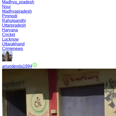
Madhya_pradesh
Nsui
Madhyapradesh
Pmmodi
Rahulgandhi
Uttarpradesh
Haryana
Cricket
Lucknow
Uttarakhand
Crimenews
arjundevda1994