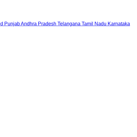
nd
Punjab
Andhra Pradesh
Telangana
Tamil Nadu
Karnataka