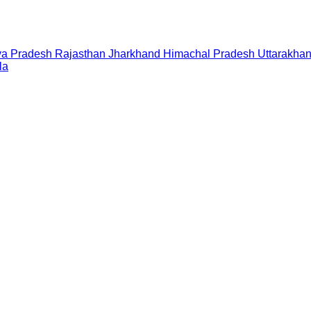
a Pradesh
Rajasthan
Jharkhand
Himachal Pradesh
Uttarakha
la