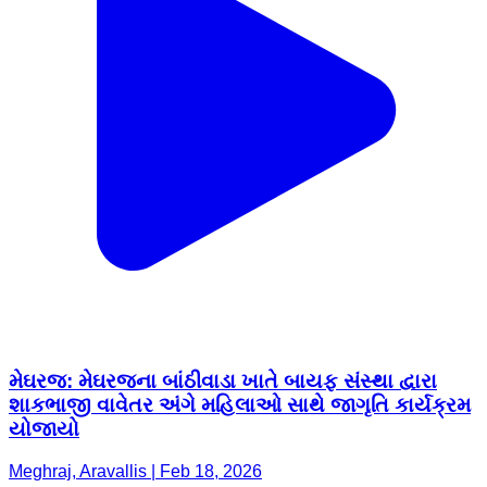
મેઘરજ: મેઘરજના બાંઠીવાડા ખાતે બાયફ સંસ્થા દ્વારા
શાકભાજી વાવેતર અંગે મહિલાઓ સાથે જાગૃતિ કાર્યક્રમ
યોજાયો
Meghraj, Aravallis | Feb 18, 2026