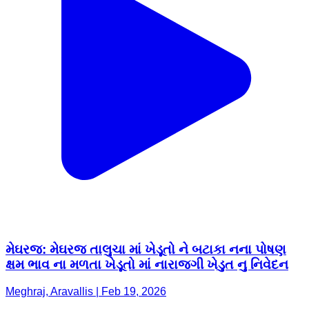
મેઘરજ: મેઘરજ તાલુચા માં ખેડૂતો ને બટાકા નના પોષણ
ક્ષમ ભાવ ના મળતા ખેડૂતો માં નારાજગી ખેડુત નુ નિવેદન
Meghraj, Aravallis | Feb 19, 2026