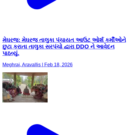
મેઘરજ: મેઘરજ તાલુકા પંચાયત આઉટ ઓર્શ કર્મીઓને
છુટા કરાતા તાલુકા સરપંચો દ્વારા DDO ને આવેદન
પાઠવ્યું.
Meghraj, Aravallis | Feb 18, 2026