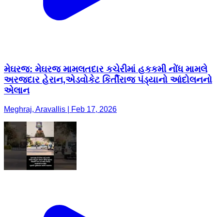
મેઘરજ: મેઘરજ મામલતદાર કચેરીમાં હકકમી નોંધ મામલે
અરજદાર હેરાન,એડવોકેટ કિર્તીરાજ પંડ્યાનો આંદોલનનો
એલાન
Meghraj, Aravallis | Feb 17, 2026