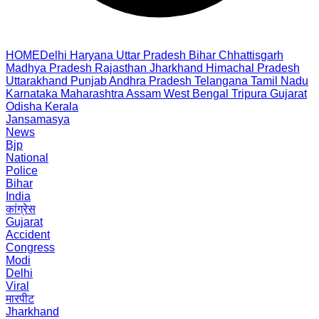
HOME
Delhi
Haryana
Uttar Pradesh
Bihar
Chhattisgarh
Madhya Pradesh
Rajasthan
Jharkhand
Himachal Pradesh
Uttarakhand
Punjab
Andhra Pradesh
Telangana
Tamil Nadu
Karnataka
Maharashtra
Assam
West Bengal
Tripura
Gujarat
Odisha
Kerala
Jansamasya
News
Bjp
National
Police
Bihar
India
कांग्रेस
Gujarat
Accident
Congress
Modi
Delhi
Viral
मारपीट
Jharkhand