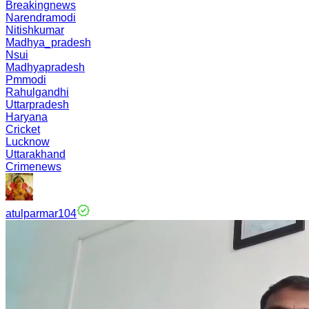
Breakingnews
Narendramodi
Nitishkumar
Madhya_pradesh
Nsui
Madhyapradesh
Pmmodi
Rahulgandhi
Uttarpradesh
Haryana
Cricket
Lucknow
Uttarakhand
Crimenews
atulparmar104