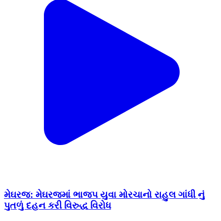
મેઘરજ: મેઘરજમાં ભાજપ યુવા મોરચાનો રાહુલ ગાંધી નું
પુતળું દહન કરી વિરુદ્ધ વિરોધ