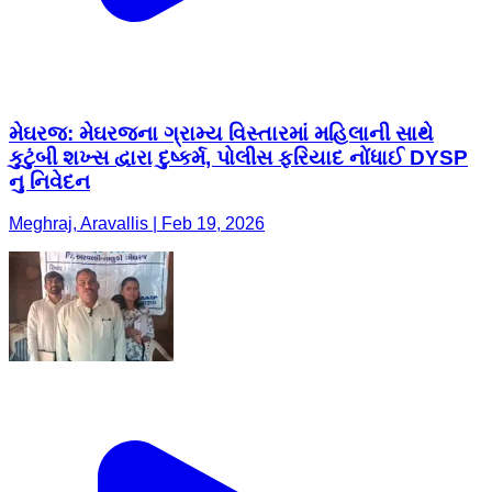
મેઘરજ: મેઘરજના ગ્રામ્ય વિસ્તારમાં મહિલાની સાથે
કુટુંબી શખ્સ દ્વારા દુષ્કર્મ, પોલીસ ફરિયાદ નોંધાઈ DYSP
નુ નિવેદન
Meghraj, Aravallis | Feb 19, 2026