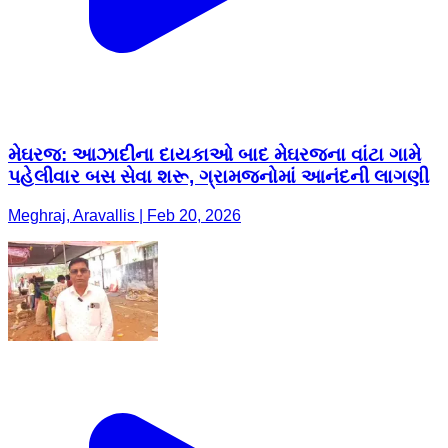
મેઘરજ: આઝાદીના દાયકાઓ બાદ મેઘરજના વાંટા ગામે
પહેલીવાર બસ સેવા શરૂ, ગ્રામજનોમાં આનંદની લાગણી
Meghraj, Aravallis | Feb 20, 2026