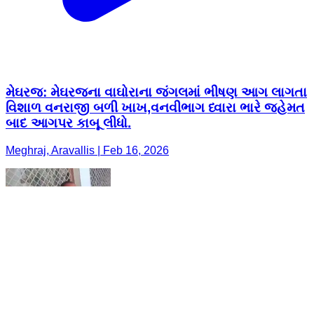
મેઘરજ: મેઘરજના વાઘોરાના જંગલમાં ભીષણ આગ લાગતા
વિશાળ વનરાજી બળી ખાખ,વનવીભાગ ધ્વારા ભારે જહેમત
બાદ આગપર કાબૂ લીધો.
Meghraj, Aravallis | Feb 16, 2026