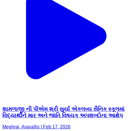
શામળાજી ની પીએમ શ્રી સુર્યા એકલવ્ય સૈનિક સ્કૂલમાં
વિદ્યાર્થીને માર અને જાતિ વિષયક અપશબ્દોના આક્ષેપ
Meghraj, Aravallis | Feb 17, 2026