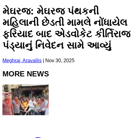
મેઘરજ: મેઘરજ પંથકની
મહિલાની છેડતી મામલે નોંધાયેલ
ફરિયાદ બાદ એડવોકેટ કીર્તિરાજ
પંડ્યાનું નિવેદન સામે આવ્યું
Meghraj, Aravallis
|
Nov 30, 2025
MORE NEWS