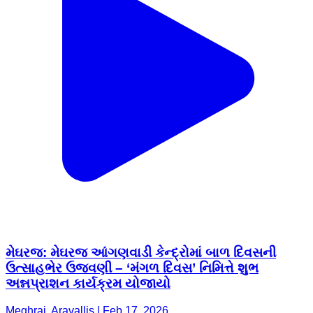
મેઘરજ: મેઘરજ આંગણવાડી કેન્દ્રોમાં બાળ દિવસની
ઉત્સાહભેર ઉજવણી – ‘મંગળ દિવસ’ નિમિત્તે શુભ
અન્નપ્રાશન કાર્યક્રમ યોજાયો
Meghraj, Aravallis | Feb 17, 2026