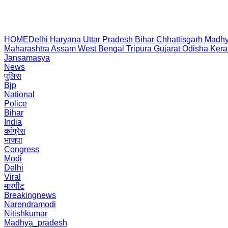
HOME
Delhi
Haryana
Uttar Pradesh
Bihar
Chhattisgarh
Madhy
Maharashtra
Assam
West Bengal
Tripura
Gujarat
Odisha
Kera
Jansamasya
News
पुलिस
Bjp
National
Police
Bihar
India
कांग्रेस
भाजपा
Congress
Modi
Delhi
Viral
मारपीट
Breakingnews
Narendramodi
Nitishkumar
Madhya_pradesh