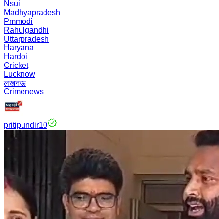
Nsui
Madhyapradesh
Pmmodi
Rahulgandhi
Uttarpradesh
Haryana
Hardoi
Cricket
Lucknow
लखनऊ
Crimenews
pritipundir10