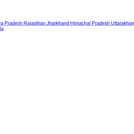
a Pradesh
Rajasthan
Jharkhand
Himachal Pradesh
Uttarakha
la