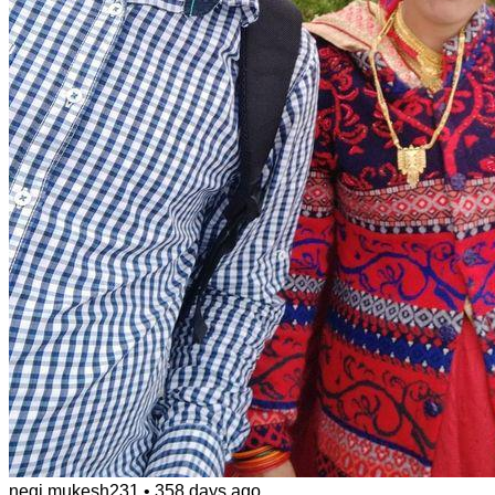
negi.mukesh231
•
358 days ago