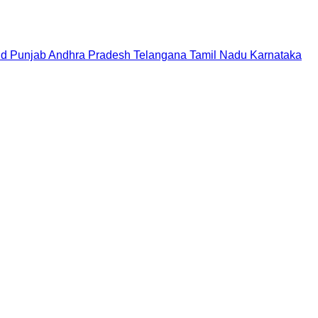
nd
Punjab
Andhra Pradesh
Telangana
Tamil Nadu
Karnataka