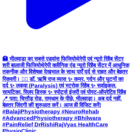
🏥 भीलवाड़ा का सबसे एडवांस फिजियोथेरेपी एवं न्यूरो रिहैब सेंटर
श्री बालाजी फिजियोथेरेपी क्लीनिक एंड न्यूरो रिहैब सेंटर में आधुनिक
तकनीक और विशेषज्ञ देखभाल के साथ पाएँ दर्द से राहत और बेहतर
रिकवरी। 👨‍⚕️ डॉ. ऋषि राज व्यास ✨ कमर, गर्दन और घुटनों का
दर्द ✨ लकवा (Paralysis) एवं स्ट्रोक रिहैब ✨ सर्वाइकल,
सायटिका, स्लिप डिस्क ✨ स्पोर्ट्स इंजरी एवं पोस्ट-ऑपरेटिव रिहैब
📍 पता: चित्तौड़ रोड, रामधाम के पीछे, भीलवाड़ा। अब दर्द नहीं,
बेहतर ज़िंदगी की शुरुआत करें। आज ही विज़िट करें!
#BalajiPhysiotherapy #NeuroRehab
#AdvancedPhysiotherapy #Bhilwara
#PainRelief DrRishiRajVyas HealthCare
PhysioClinic