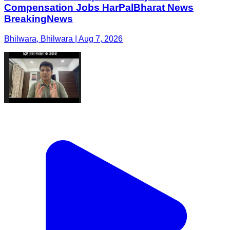
Compensation Jobs HarPalBharat News
BreakingNews
Bhilwara, Bhilwara | Aug 7, 2026