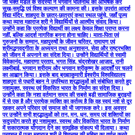
जी भक्त मंडल के सदस्यों ने भगवान भोलेनाथ का अभिषेक कर
सुख-समृद्धि एवं विश्व कल्याण की कामना की। इसके उपरांत आदर्श
विद्या मंदिर, शाहपुरा के छात्र-छात्राएं कथा स्थल पहुंचे, जहाँ पूज्य
कथा व्यास महाराज श्री ने विद्यार्थियों से आत्मीय संवाद किया।
उन्होंने कहा कि प्रत्येक विद्यार्थी का लक्ष्य केवल शिक्षा प्राप्त करना
नहीं, बल्कि आदर्श नागरिक बनना होना चाहिए। माता-पिता एवं
गुरुजनों के सम्मान, महापुरुषों के जीवन चरित्र, रामायण एवं
श्रीमद्भगवद्गीता के अध्ययन तथा अनुशासन, सेवा और राष्ट्रभक्ति
को जीवन में अपनाने का संदेश दिया। उन्होंने विद्यार्थियों से स्वामी
विवेकानंद, महाराणा प्रताप, भगत सिंह, चंद्रशेखर आज़ाद, रानी
लक्ष्मीबाई, भगवान श्रीराम और भगवान श्रीकृष्ण के आदर्शों पर चलने
का आह्वान किया। इसके बाद ब्रह्माकुमारी ईश्वरीय विश्वविद्यालय
शाहपुरा से पधारी बहन ने उपस्थित श्रद्धालुओं को संबोधित करते हुए
नशामुक्त, स्वस्थ एवं विकसित भारत के निर्माण का संदेश दिया।
उन्होंने कहा कि नशा वर्तमान समय की सबसे बड़ी सामाजिक बुराइयों
में से एक है और प्रत्येक व्यक्ति का कर्तव्य है कि वह स्वयं नशे से दूर
रहकर अपने परिवार एवं समाज को भी जागरूक करे। इस अवसर
पर उन्होंने सभी श्रद्धालुओं को तन, मन, धन, समय एवं शक्तियों का
सदुपयोग करते हुए नशामुक्त, स्वस्थ और विकसित भारत के निर्माण
में सकारात्मक योगदान देने का सामूहिक संकल्प भी दिलाया। कथा
प्रवचन में पूज्य महाराज श्री ने शिवनाम की महिमा का वर्णन करते