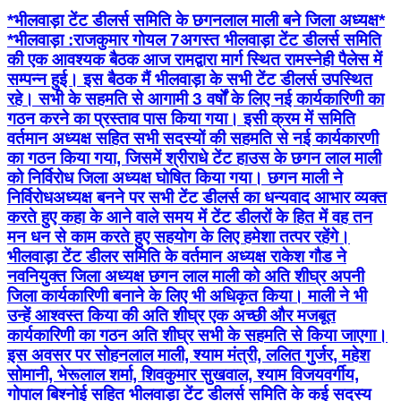
*भीलवाड़ा टेंट डीलर्स समिति के छगनलाल माली बने जिला अध्यक्ष*
*भीलवाड़ा :राजकुमार गोयल 7अगस्त भीलवाड़ा टेंट डीलर्स समिति
की एक आवश्यक बैठक आज रामद्वारा मार्ग स्थित रामस्नेही पैलेस में
सम्पन्न हुई। इस बैठक मैं भीलवाड़ा के सभी टेंट डीलर्स उपस्थित
रहे। सभी के सहमति से आगामी 3 वर्षों के लिए नई कार्यकारिणी का
गठन करने का प्रस्ताव पास किया गया। इसी क्रम में समिति
वर्तमान अध्यक्ष सहित सभी सदस्यों की सहमति से नई कार्यकारणी
का गठन किया गया, जिसमें श्रीराधे टेंट हाउस के छगन लाल माली
को निर्विरोध जिला अध्यक्ष घोषित किया गया। छगन माली ने
निर्विरोधअध्यक्ष बनने पर सभी टेंट डीलर्स का धन्यवाद आभार व्यक्त
करते हुए कहा के आने वाले समय में टेंट डीलरों के हित में वह तन
मन धन से काम करते हुए सहयोग के लिए हमेशा तत्पर रहेंगे।
भीलवाड़ा टेंट डीलर समिति के वर्तमान अध्यक्ष राकेश गौड ने
नवनियुक्त जिला अध्यक्ष छगन लाल माली को अति शीघ्र अपनी
जिला कार्यकारिणी बनाने के लिए भी अधिकृत किया। माली ने भी
उन्हें आश्वस्त किया की अति शीघ्र एक अच्छी और मजबूत
कार्यकारिणी का गठन अति शीघ्र सभी के सहमति से किया जाएगा।
इस अवसर पर सोहनलाल माली, श्याम मंत्री, ललित गुर्जर, महेश
सोमानी, भेरूलाल शर्मा, शिवकुमार सुखवाल, श्याम विजयवर्गीय,
गोपाल बिश्नोई सहित भीलवाड़ा टेंट डीलर्स समिति के कई सदस्य