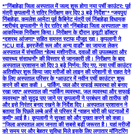
*"निंबाहेड़ा जिला अस्पताल में जल्द शुरू होगा नया पर्ची काउंटर: पूर्व
मंत्री कृपलानी ने रात्रि निरीक्षण कर दिए 3 बड़े निर्देश"* *जयपुर/
निंबाहेड़ा, कमलेश आमेटा पूर्व कैबिनेट मंत्री एवं निंबाहेड़ा विधायक
*श्रीचंद कृपलानी* ने देर रात्रि को *निंबाहेड़ा जिला अस्पताल* का
आकस्मिक निरीक्षण किया। निरीक्षण के दौरान ड्यूटी डॉक्टर
*दशरथ आंजणा* सहित समस्त स्टाफ मौजूद रहा। कृपलानी ने
*ICU वार्ड, इमरजेंसी रूम और अन्य वार्डों* का जायजा लेकर
अस्पताल में संचालित *हेल्थ मशीनरीज, दवाओं की उपलब्धता और
स्वास्थ्य संसाधनों* की विस्तार से जानकारी ली। निरीक्षण के बाद
अस्पताल प्रशासन को दिए 3 बड़े निर्णय: दिए गए, नया पर्ची काउंटर
अतिशीघ्र शुरू किया जाए मरीजों को लाइन की परेशानी से राहत देने
के लिए अस्पताल परिसर के *आउटर में नवीन पर्ची काउंटर* शुरू
करने की बात कही । . पार्किंग, जल और सफाई व्यवस्था को बनाए
रखा जाए* अस्पताल की *पार्किंग व्यवस्था, जल व्यवस्था और सफाई
व्यवस्था* को सुदृढ़ पाए जाने पर कृपलानी ने प्रबंधन की तारीफ की
और इसे निरंतर बनाए रखने के निर्देश दिए। अस्पताल प्रशासन ने
बताया कि पिछले लम्बे अर्से से परिसर में *वाहन चोरी की घटनाओं में
कमी* आई है। कृपलानी ने सुरक्षा को और पुख्ता करने को कहा।
"जिला अस्पताल आम जनता की सबसे बड़ी जरूरत है। यहां मरीजों
को समय पर और बेहतर सुविधा मिले इसके लिए लगातार मॉनिटरिंग