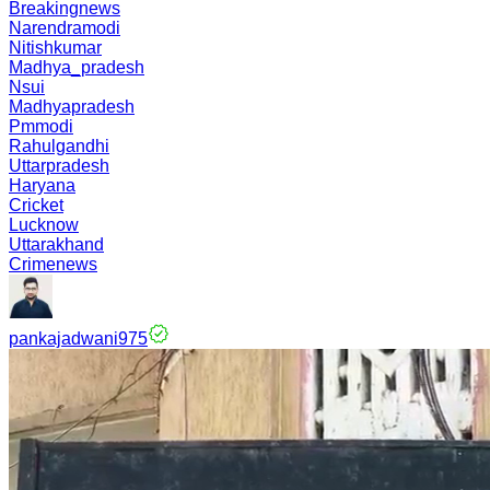
Breakingnews
Narendramodi
Nitishkumar
Madhya_pradesh
Nsui
Madhyapradesh
Pmmodi
Rahulgandhi
Uttarpradesh
Haryana
Cricket
Lucknow
Uttarakhand
Crimenews
pankajadwani975