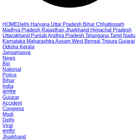
HOME
Delhi
Haryana
Uttar Pradesh
Bihar
Chhattisgarh
Madhya Pradesh
Rajasthan
Jharkhand
Himachal Pradesh
Uttarakhand
Punjab
Andhra Pradesh
Telangana
Tamil Nadu
Karnataka
Maharashtra
Assam
West Bengal
Tripura
Gujarat
Odisha
Kerala
Jansamasya
News
Bjp
National
Police
Bihar
India
कांग्रेस
Gujarat
Accident
Congress
Modi
Delhi
Viral
मारपीट
Jharkhand