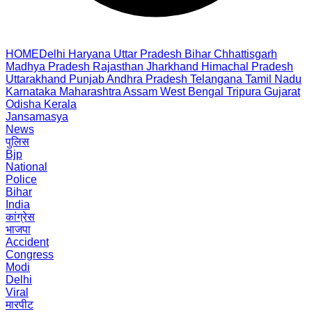
HOME
Delhi
Haryana
Uttar Pradesh
Bihar
Chhattisgarh
Madhya Pradesh
Rajasthan
Jharkhand
Himachal Pradesh
Uttarakhand
Punjab
Andhra Pradesh
Telangana
Tamil Nadu
Karnataka
Maharashtra
Assam
West Bengal
Tripura
Gujarat
Odisha
Kerala
Jansamasya
News
पुलिस
Bjp
National
Police
Bihar
India
कांग्रेस
भाजपा
Accident
Congress
Modi
Delhi
Viral
मारपीट