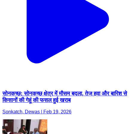
सोनकच्छ: सोनकच्छ क्षेत्र में मौसम बदला, तेज हवा और बारिश से
किसानों की गेहूं की फसल हुई खराब
Sonkatch, Dewas | Feb 19, 2026