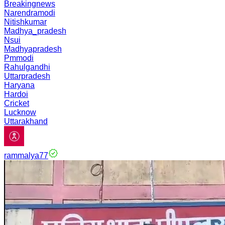
Breakingnews
Narendramodi
Nitishkumar
Madhya_pradesh
Nsui
Madhyapradesh
Pmmodi
Rahulgandhi
Uttarpradesh
Haryana
Hardoi
Cricket
Lucknow
Uttarakhand
rammalya77