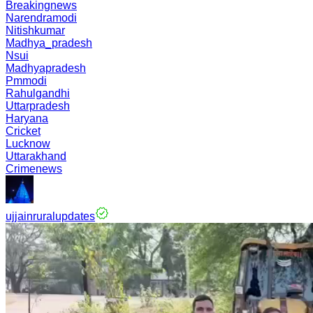
Breakingnews
Narendramodi
Nitishkumar
Madhya_pradesh
Nsui
Madhyapradesh
Pmmodi
Rahulgandhi
Uttarpradesh
Haryana
Cricket
Lucknow
Uttarakhand
Crimenews
ujjainruralupdates