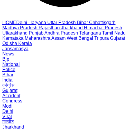
HOME
Delhi
Haryana
Uttar Pradesh
Bihar
Chhattisgarh
Madhya Pradesh
Rajasthan
Jharkhand
Himachal Pradesh
Uttarakhand
Punjab
Andhra Pradesh
Telangana
Tamil Nadu
Karnataka
Maharashtra
Assam
West Bengal
Tripura
Gujarat
Odisha
Kerala
Jansamasya
News
Bjp
National
Police
Bihar
India
कांग्रेस
Gujarat
Accident
Congress
Modi
Delhi
Viral
मारपीट
Jharkhand