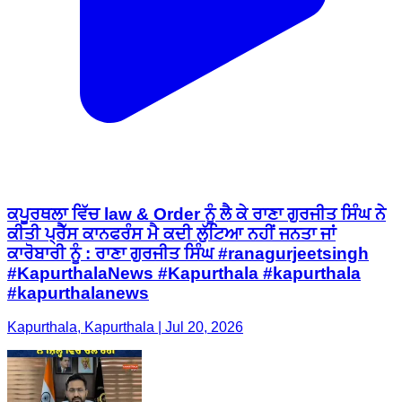
ਕਪੂਰਥਲਾ ਵਿੱਚ law & Order ਨੂੰ ਲੈ ਕੇ ਰਾਣਾ ਗੁਰਜੀਤ ਸਿੰਘ ਨੇ
ਕੀਤੀ ਪ੍ਰੈੱਸ ਕਾਨਫਰੰਸ ਮੈ ਕਦੀ ਲੁੱਟਿਆ ਨਹੀਂ ਜਨਤਾ ਜਾਂ
ਕਾਰੋਬਾਰੀ ਨੂੰ : ਰਾਣਾ ਗੁਰਜੀਤ ਸਿੰਘ #ranagurjeetsingh
#KapurthalaNews #Kapurthala #kapurthala
#kapurthalanews
Kapurthala, Kapurthala | Jul 20, 2026