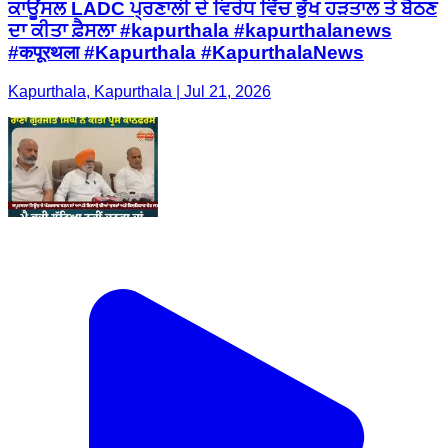
ਕਾਊਂਸਲ LADC ਪ੍ਰਣਾਲੀ ਦੇ ਵਿਰੋਧ ਵਿੱਚ ਭੁੱਖ ਹੜਤਾਲ ਤੇ ਬੈਠਣ
ਦਾ ਕੀਤਾ ਫ਼ੈਸਲਾ #kapurthala #kapurthalanews
#कपूरथला #Kapurthala #KapurthalaNews
Kapurthala, Kapurthala | Jul 21, 2026