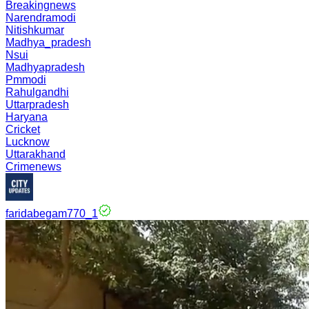
Breakingnews
Narendramodi
Nitishkumar
Madhya_pradesh
Nsui
Madhyapradesh
Pmmodi
Rahulgandhi
Uttarpradesh
Haryana
Cricket
Lucknow
Uttarakhand
Crimenews
faridabegam770_1