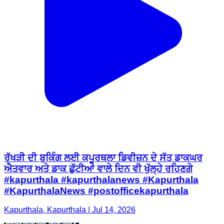
ਰੱਖੜੀ ਦੀ ਬੁਕਿੰਗ ਲਈ ਕਪੂਰਥਲਾ ਡਿਵੀਜ਼ਨ ਦੇ ਸੱਤ ਡਾਕਘਰ
ਐਤਵਾਰ ਅਤੇ ਡਾਕ ਛੁੱਟੀਆਂ ਵਾਲੇ ਦਿਨ ਵੀ ਖੁੱਲ੍ਹੇ ਰਹਿਣਗੇ
#kapurthala #kapurthalanews #Kapurthala
#KapurthalaNews #postofficekapurthala
Kapurthala, Kapurthala | Jul 14, 2026