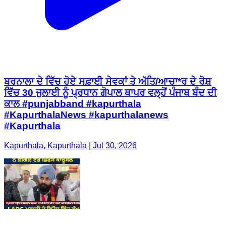
ਬਰਨਾਲਾ ਦੇ ਵਿੱਚ ਹੋਏ ਸਫ਼ਾਈ ਸੇਵਕਾਂ ਤੇ ਅੱਤਿ/ਆਚਾ*ਰ ਦੇ ਰੋਸ਼
ਵਿੱਚ 30 ਜੁਲਾਈ ਨੂੰ ਪ੍ਰਧਾਨ ਗੋਪਾਲ ਥਾਪਰ ਵਲ੍ਹੋਂ ਪੰਜਾਬ ਬੰਦ ਦੀ
ਕਾਲ #punjabband #kapurthala
#KapurthalaNews #kapurthalanews
#Kapurthala
Kapurthala, Kapurthala | Jul 30, 2026