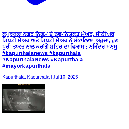
ਕਪੂਰਥਲਾ ਨਗਰ ਨਿਗਮ ਦੇ ਨਵ-ਨਿਯੁਕਤ ਮੇਅਰ, ਸੀਨੀਅਰ
ਡਿਪਟੀ ਮੇਅਰ ਅਤੇ ਡਿਪਟੀ ਮੇਅਰ ਨੇ ਸੰਭਾਲਿਆ ਅਹੁਦਾ, ਹੁਣ
ਪੂਰੀ ਤਾਕਤ ਨਾਲ ਕਰਾਂਗੇ ਸ਼ਹਿਰ ਦਾ ਵਿਕਾਸ : ਨਰਿੰਦਰ ਮਨਸੂ
#kapurthalanews #kapurthala
#KapurthalaNews #Kapurthala
#mayorkapurthala
Kapurthala, Kapurthala | Jul 10, 2026