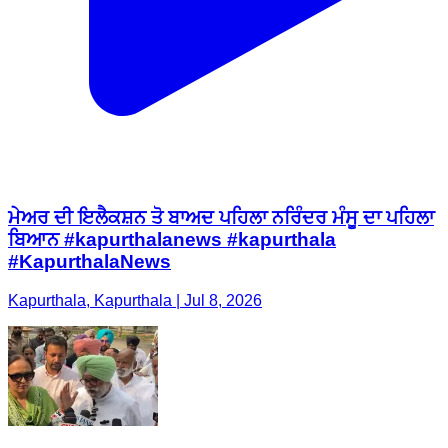
ਮੇਅਰ ਦੀ ਇਲੈਕਸ਼ਨ ਤੋ ਬਾਅਦ ਪਹਿਲਾ ਨਰਿੰਦਰ ਮੰਸੂ ਦਾ ਪਹਿਲਾ
ਬਿਆਨ #kapurthalanews #kapurthala
#KapurthalaNews
Kapurthala, Kapurthala | Jul 8, 2026