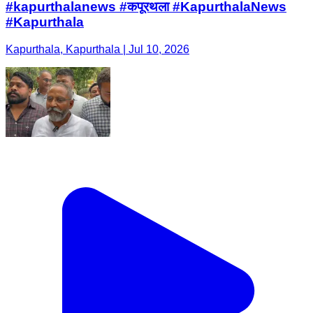
#kapurthalanews #कपूरथला #KapurthalaNews
#Kapurthala
Kapurthala, Kapurthala | Jul 10, 2026