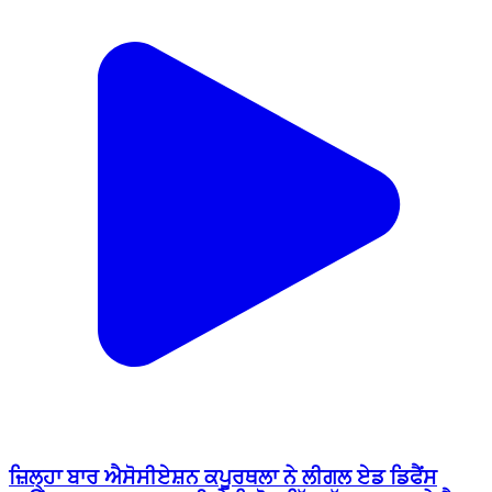
ਜ਼ਿਲ੍ਹਾ ਬਾਰ ਐਸੋਸੀਏਸ਼ਨ ਕਪੂਰਥਲਾ ਨੇ ਲੀਗਲ ਏਡ ਡਿਫੈਂਸ