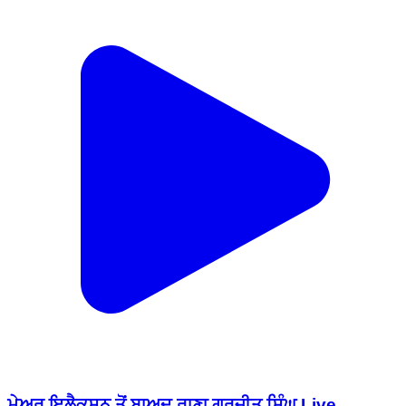
ਮੇਅਰ ਇਲੈਕਸ਼ਨ ਤੋਂ ਬਾਅਦ ਰਾਣਾ ਗੁਰਜੀਤ ਸਿੰਘ Live