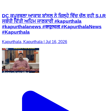
DC ਕਪੂਰਥਲਾ ਆਕਾਸ਼ ਬਾਂਸਲ ਨੇ ਜ਼ਿਲ੍ਹੇ ਵਿੱਚ ਚੱਲ ਰਹੀ S.I.R
ਸਬੰਧੀ ਦਿੱਤੀ ਅਹਿਮ ਜਾਣਕਾਰੀ #kapurthala
#kapurthalanews #कपूरथला #KapurthalaNews
#Kapurthala
Kapurthala, Kapurthala | Jul 16, 2026