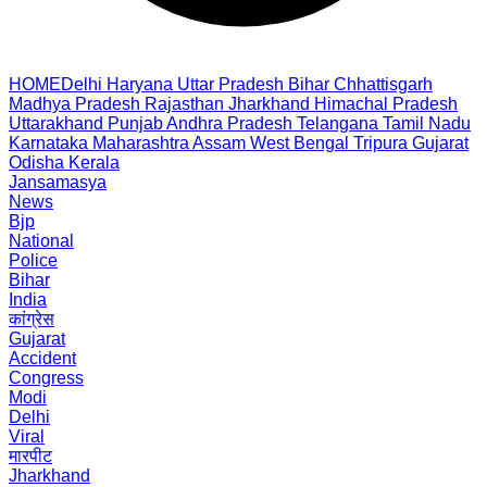
HOME
Delhi
Haryana
Uttar Pradesh
Bihar
Chhattisgarh
Madhya Pradesh
Rajasthan
Jharkhand
Himachal Pradesh
Uttarakhand
Punjab
Andhra Pradesh
Telangana
Tamil Nadu
Karnataka
Maharashtra
Assam
West Bengal
Tripura
Gujarat
Odisha
Kerala
Jansamasya
News
Bjp
National
Police
Bihar
India
कांग्रेस
Gujarat
Accident
Congress
Modi
Delhi
Viral
मारपीट
Jharkhand