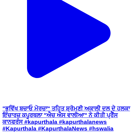
"ਭਵਿੱਖ ਬਚਾਓ ਮੋਰਚਾ" ਤਹਿਤ ਸ਼੍ਰੋਮਣੀ ਅਕਾਲੀ ਦਲ ਦੇ ਹਲਕਾ
ਇੰਚਾਰਜ਼ ਕਪੂਰਥਲਾ "ਐਚ ਐਸ ਵਾਲੀਆ" ਨੇ ਕੀਤੀ ਪ੍ਰੈੱਸ
ਕਾਨਫਰੰਸ #kapurthala #kapurthalanews
#Kapurthala #KapurthalaNews #hswalia