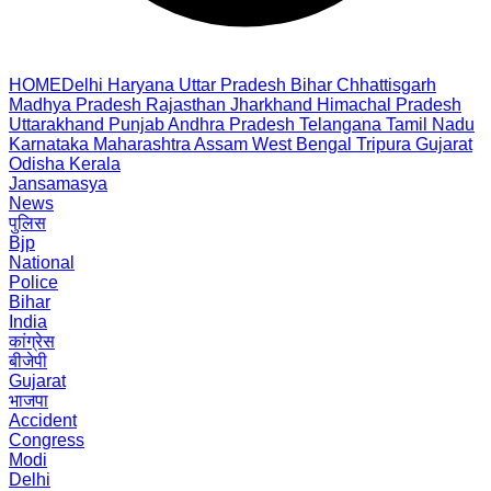
HOME
Delhi
Haryana
Uttar Pradesh
Bihar
Chhattisgarh
Madhya Pradesh
Rajasthan
Jharkhand
Himachal Pradesh
Uttarakhand
Punjab
Andhra Pradesh
Telangana
Tamil Nadu
Karnataka
Maharashtra
Assam
West Bengal
Tripura
Gujarat
Odisha
Kerala
Jansamasya
News
पुलिस
Bjp
National
Police
Bihar
India
कांग्रेस
बीजेपी
Gujarat
भाजपा
Accident
Congress
Modi
Delhi