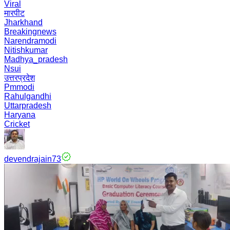
Viral
मारपीट
Jharkhand
Breakingnews
Narendramodi
Nitishkumar
Madhya_pradesh
Nsui
उत्तरप्रदेश
Pmmodi
Rahulgandhi
Uttarpradesh
Haryana
Cricket
devendrajain73