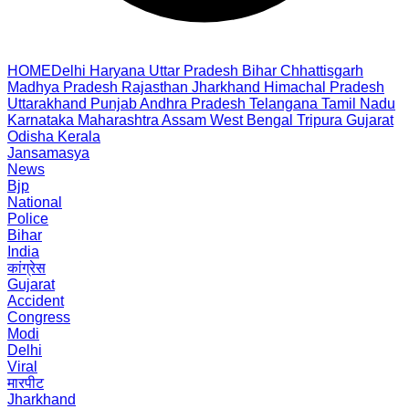
HOME
Delhi
Haryana
Uttar Pradesh
Bihar
Chhattisgarh
Madhya Pradesh
Rajasthan
Jharkhand
Himachal Pradesh
Uttarakhand
Punjab
Andhra Pradesh
Telangana
Tamil Nadu
Karnataka
Maharashtra
Assam
West Bengal
Tripura
Gujarat
Odisha
Kerala
Jansamasya
News
Bjp
National
Police
Bihar
India
कांग्रेस
Gujarat
Accident
Congress
Modi
Delhi
Viral
मारपीट
Jharkhand