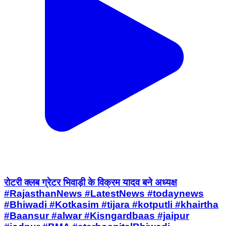
रोटरी क्लब ग्रेटर भिवाड़ी के विक्रम यादव बने अध्यक्ष
#RajasthanNews #LatestNews #todaynews
#Bhiwadi #Kotkasim #tijara #kotputli #khairtha
#Baansur #alwar #Kisngardbaas #jaipur