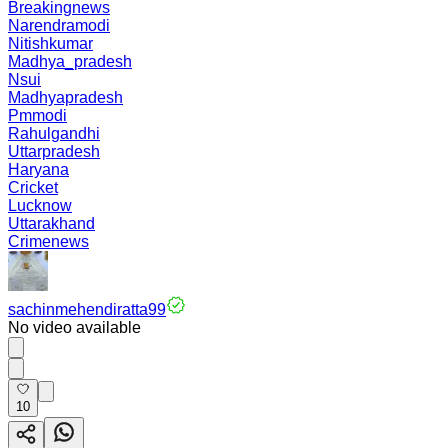
Breakingnews
Narendramodi
Nitishkumar
Madhya_pradesh
Nsui
Madhyapradesh
Pmmodi
Rahulgandhi
Uttarpradesh
Haryana
Cricket
Lucknow
Uttarakhand
Crimenews
sachinmehendiratta99
No video available
10