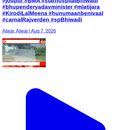
#jodpur #BMA #starhospitalBhiwadi
#bhupenderyadavminister #mlatijara
#KirodiLalMeena #hunumaanbenivaal
#carnalRajverden #spBhiwadi
Alwar, Alwar | Aug 7, 2026