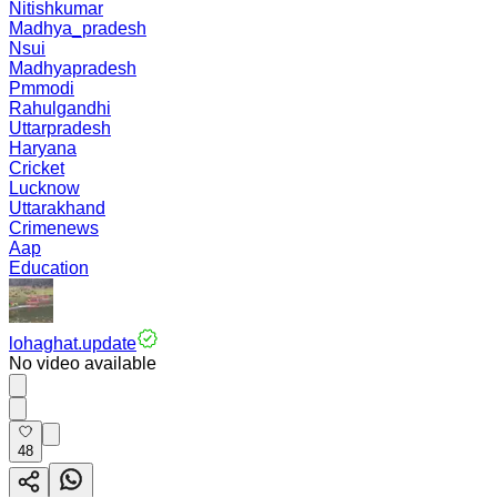
Nitishkumar
Madhya_pradesh
Nsui
Madhyapradesh
Pmmodi
Rahulgandhi
Uttarpradesh
Haryana
Cricket
Lucknow
Uttarakhand
Crimenews
Aap
Education
lohaghat.update
No video available
48