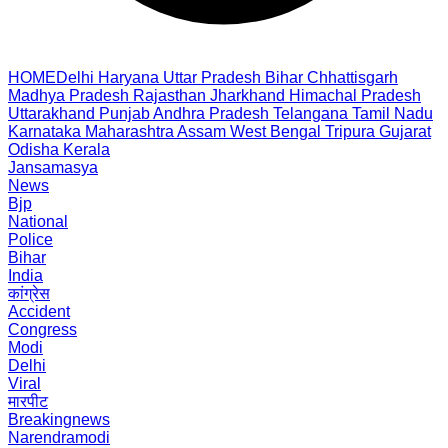
HOME
Delhi
Haryana
Uttar Pradesh
Bihar
Chhattisgarh
Madhya Pradesh
Rajasthan
Jharkhand
Himachal Pradesh
Uttarakhand
Punjab
Andhra Pradesh
Telangana
Tamil Nadu
Karnataka
Maharashtra
Assam
West Bengal
Tripura
Gujarat
Odisha
Kerala
Jansamasya
News
Bjp
National
Police
Bihar
India
कांग्रेस
Accident
Congress
Modi
Delhi
Viral
मारपीट
Breakingnews
Narendramodi