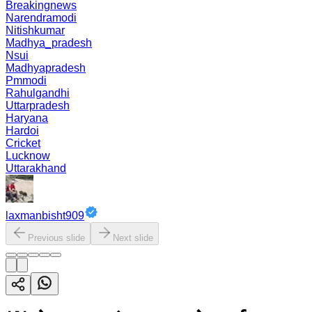
Breakingnews
Narendramodi
Nitishkumar
Madhya_pradesh
Nsui
Madhyapradesh
Pmmodi
Rahulgandhi
Uttarpradesh
Haryana
Hardoi
Cricket
Lucknow
Uttarakhand
laxmanbisht909
Previous slide
Next slide