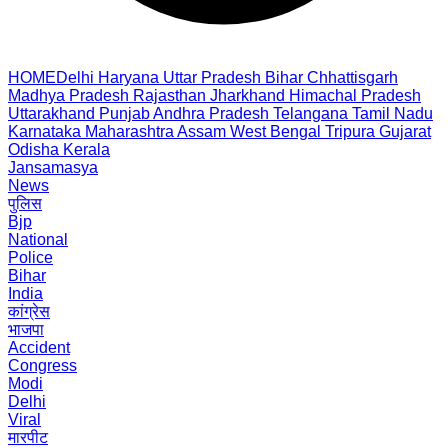
HOME
Delhi
Haryana
Uttar Pradesh
Bihar
Chhattisgarh
Madhya Pradesh
Rajasthan
Jharkhand
Himachal Pradesh
Uttarakhand
Punjab
Andhra Pradesh
Telangana
Tamil Nadu
Karnataka
Maharashtra
Assam
West Bengal
Tripura
Gujarat
Odisha
Kerala
Jansamasya
News
पुलिस
Bjp
National
Police
Bihar
India
कांग्रेस
भाजपा
Accident
Congress
Modi
Delhi
Viral
मारपीट