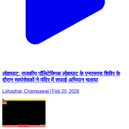
लोहाघाट: राजकीय पॉलिटेक्निक लोहाघाट के एनएसएस शिविर के
दौरान स्वयंसेवकों ने मंदिर में सफाई अभियान चलाया
Lohaghat, Champawat | Feb 20, 2026