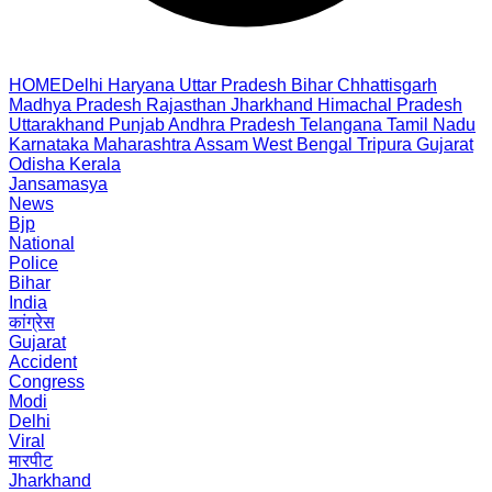
HOME
Delhi
Haryana
Uttar Pradesh
Bihar
Chhattisgarh
Madhya Pradesh
Rajasthan
Jharkhand
Himachal Pradesh
Uttarakhand
Punjab
Andhra Pradesh
Telangana
Tamil Nadu
Karnataka
Maharashtra
Assam
West Bengal
Tripura
Gujarat
Odisha
Kerala
Jansamasya
News
Bjp
National
Police
Bihar
India
कांग्रेस
Gujarat
Accident
Congress
Modi
Delhi
Viral
मारपीट
Jharkhand