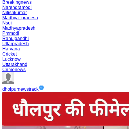
Breakingnews
Narendramodi
Nitishkumar
Madhya_pradesh
Nsui
Madhyapradesh
Pmmodi
Rahulgandhi
Uttarpradesh
Haryana
Cricket
Lucknow
Uttarakhand
Crimenews
dholpurnewstrack