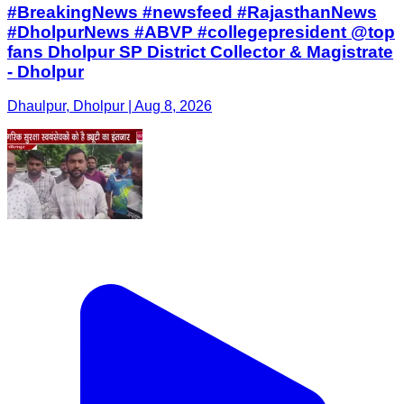
#BreakingNews #newsfeed #RajasthanNews
#DholpurNews #ABVP #collegepresident @top
fans Dholpur SP District Collector & Magistrate
- Dholpur
Dhaulpur, Dholpur | Aug 8, 2026