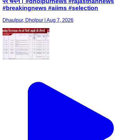
पर चयन। #dholpurnews #rajasthannews
#breakingnews #aiims #selection
Dhaulpur, Dholpur | Aug 7, 2026