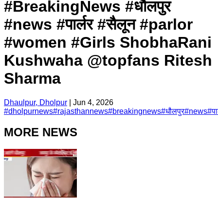
#BreakingNews #धौलपुर
#news #पार्लर #सैलून #parlor
#women #Girls ShobhaRani
Kushwaha @topfans Ritesh
Sharma
Dhaulpur, Dholpur
|
Jun 4, 2026
#
dholpurnews
#
rajasthannews
#
breakingnews
#
धौलपुर
#
news
#
पा
MORE NEWS