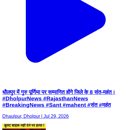
धौलपुर में गुरु पूर्णिमा पर सम्मानित होंगे जिले के 8 संत-महंत।
#DholpurNews #RajasthanNews
#BreakingNews #Sant #mahent #संत #महंत
Dhaulpur, Dholpur | Jul 29, 2026