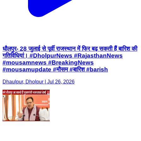
धौलपुर- 28 जुलाई से पूर्वी राजस्थान में फिर बढ़ सकती हैं बारिश की
गतिविधियां। #DholpurNews #RajasthanNews
#mousamnews #BreakingNews
#mousamupdate #मौसम #बारिश #barish
Dhaulpur, Dholpur | Jul 26, 2026