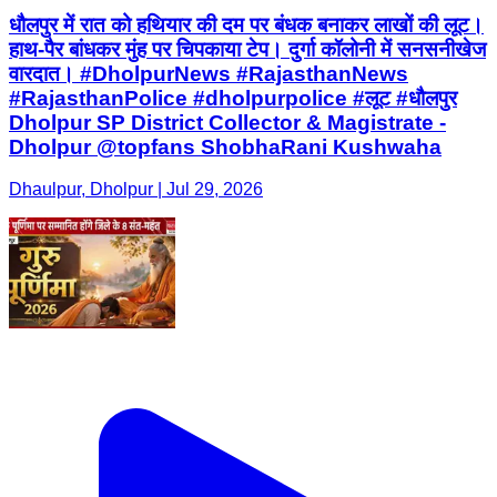
धौलपुर में रात को हथियार की दम पर बंधक बनाकर लाखों की लूट।
हाथ-पैर बांधकर मुंह पर चिपकाया टेप। दुर्गा कॉलोनी में सनसनीखेज
वारदात। #DholpurNews #RajasthanNews
#RajasthanPolice #dholpurpolice #लूट #धौलपुर
Dholpur SP District Collector & Magistrate -
Dholpur @topfans ShobhaRani Kushwaha
Dhaulpur, Dholpur | Jul 29, 2026