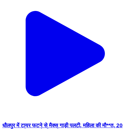
धौलपुर में टायर फटने से मैक्स गाड़ी पलटी, महिला की मौ**त, 20
घायल। सभी आगरा के निवासी। #DholpurNews
#RajasthanNews #BreakingNews #हादसा #बाड़ी
#Badi
Dhaulpur, Dholpur | Jul 26, 2026