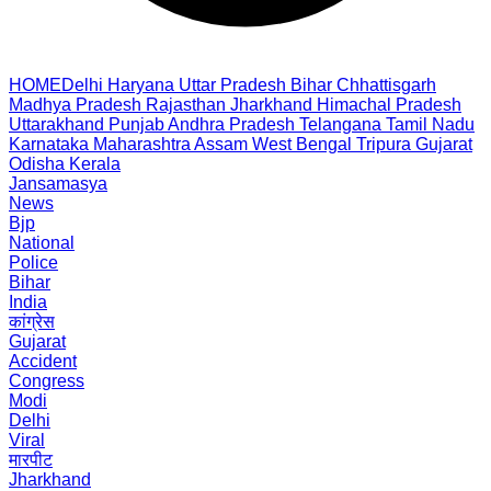
HOME
Delhi
Haryana
Uttar Pradesh
Bihar
Chhattisgarh
Madhya Pradesh
Rajasthan
Jharkhand
Himachal Pradesh
Uttarakhand
Punjab
Andhra Pradesh
Telangana
Tamil Nadu
Karnataka
Maharashtra
Assam
West Bengal
Tripura
Gujarat
Odisha
Kerala
Jansamasya
News
Bjp
National
Police
Bihar
India
कांग्रेस
Gujarat
Accident
Congress
Modi
Delhi
Viral
मारपीट
Jharkhand