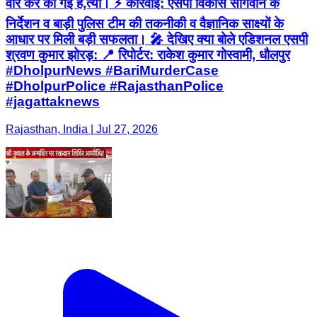
वार कर की गई ह,त्या। ⚡ कार्रवाई: एसपी विकास सांगवान के
निर्देशन व बाड़ी पुलिस टीम की तकनीकी व वैज्ञानिक साक्ष्यों के
आधार पर मिली बड़ी सफलता। 🎤 देखिए क्या बोले एडिशनल एसपी
श्रवण कुमार झोरड़: 📍 रिपोर्टर: राकेश कुमार गोस्वामी, धौलपुर
#DholpurNews #BariMurderCase
#DholpurPolice #RajasthanPolice
#jagattaknews
Rajasthan, India | Jul 27, 2026