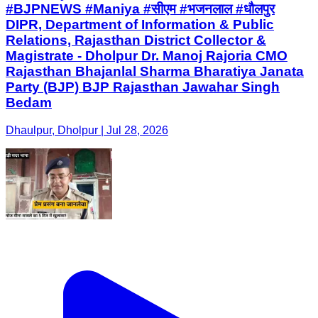
#BJPNEWS #Maniya #सीएम #भजनलाल #धौलपुर
DIPR, Department of Information & Public
Relations, Rajasthan District Collector &
Magistrate - Dholpur Dr. Manoj Rajoria CMO
Rajasthan Bhajanlal Sharma Bharatiya Janata
Party (BJP) BJP Rajasthan Jawahar Singh
Bedam
Dhaulpur, Dholpur | Jul 28, 2026