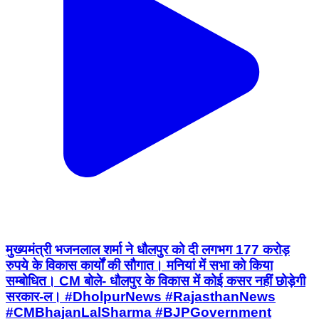
मुख्यमंत्री भजनलाल शर्मा ने धौलपुर को दी लगभग 177 करोड़
रुपये के विकास कार्यों की सौगात। मनियां में सभा को किया
सम्बोधित। CM बोले- धौलपुर के विकास में कोई कसर नहीं छोड़ेगी
सरकार-ल। #DholpurNews #RajasthanNews
#CMBhajanLalSharma #BJPGovernment