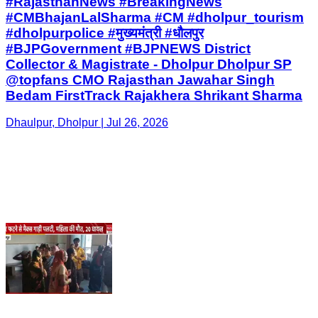
#RajasthanNews #BreakingNews
#CMBhajanLalSharma #CM #dholpur_tourism
#dholpurpolice #मुख्यमंत्री #धौलपुर
#BJPGovernment #BJPNEWS District
Collector & Magistrate - Dholpur Dholpur SP
@topfans CMO Rajasthan Jawahar Singh
Bedam FirstTrack Rajakhera Shrikant Sharma
Dhaulpur, Dholpur | Jul 26, 2026