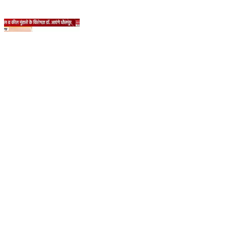
धौलपुर- बाल व कील मुंहासे के विशेषज्ञ डॉक्टर कल रविवार को आएंगे
धौलपुर। #dholpurnews #doctornews #hairnews
#rajasthannews #धौलपुर