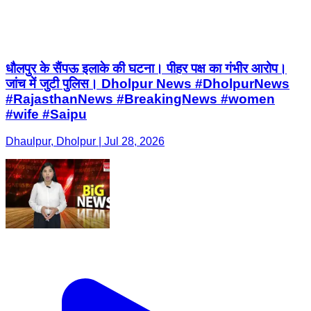
धौलपुर के सैंपऊ इलाके की घटना। पीहर पक्ष का गंभीर आरोप।
जांच में जुटी पुलिस। Dholpur News #DholpurNews
#RajasthanNews #BreakingNews #women
#wife #Saipu
Dhaulpur, Dholpur | Jul 28, 2026