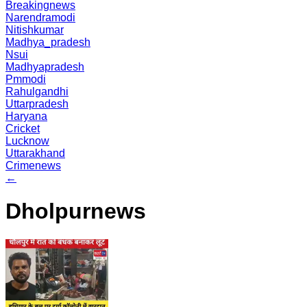
Breakingnews
Narendramodi
Nitishkumar
Madhya_pradesh
Nsui
Madhyapradesh
Pmmodi
Rahulgandhi
Uttarpradesh
Haryana
Cricket
Lucknow
Uttarakhand
Crimenews
←
Dholpurnews