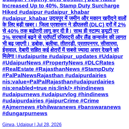
3% सरचार्ज बढ़ने से प्रॉपर्टी रजिस्ट्री और लैंड कन्वर्जन की लागत
भी बढ़ जाएगी। डबोक, बलीचा, तीतरड़ी, प्रतापनगर, सीसारमा,
ईसवाल, देबारी सहित कई क्षेत्रों में सबसे ज्यादा असर देखने को
मिलेगा।#udaipurite #udaipur_updates #Udaipur
#UdaipurNews #PropertyNews #DLCRates
#RealEstate #RajasthanNews #StampDuty
#PalPalNewsRajasthan #udaipurdairies
nis:value=PalPalRajasthan#udaipurdairies
nis:enabled=true nis:link/> #hindinews
#udaipurnews #udaipurvlog #hindinews
#udaipurdairies #jaipurCrime #Crime
#Ajmernews #bhilwaranews #banswaranews
#dungarpurnews
Girwa, Udaipur | Jul 28, 2026