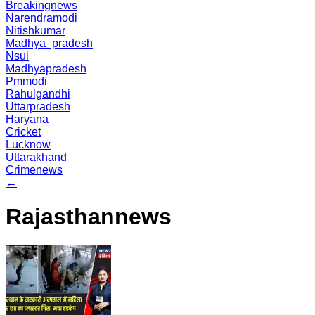
Breakingnews
Narendramodi
Nitishkumar
Madhya_pradesh
Nsui
Madhyapradesh
Pmmodi
Rahulgandhi
Uttarpradesh
Haryana
Cricket
Lucknow
Uttarakhand
Crimenews
←
Rajasthannews