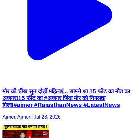
मोर की चीख सुन दौड़ीं महिलाएं... सामने था 15 फीट का मौत का
अजगर!15 फीट का #अजगर जिंदा मोर को निगलता
मिला!#ajmer #RajasthanNews #LatestNews
Ajmer, Ajmer | Jul 28, 2026