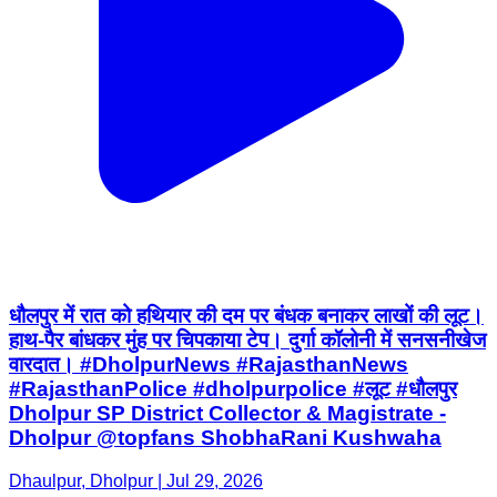
धौलपुर में रात को हथियार की दम पर बंधक बनाकर लाखों की लूट।
हाथ-पैर बांधकर मुंह पर चिपकाया टेप। दुर्गा कॉलोनी में सनसनीखेज
वारदात। #DholpurNews #RajasthanNews
#RajasthanPolice #dholpurpolice #लूट #धौलपुर
Dholpur SP District Collector & Magistrate -
Dholpur @topfans ShobhaRani Kushwaha
Dhaulpur, Dholpur | Jul 29, 2026