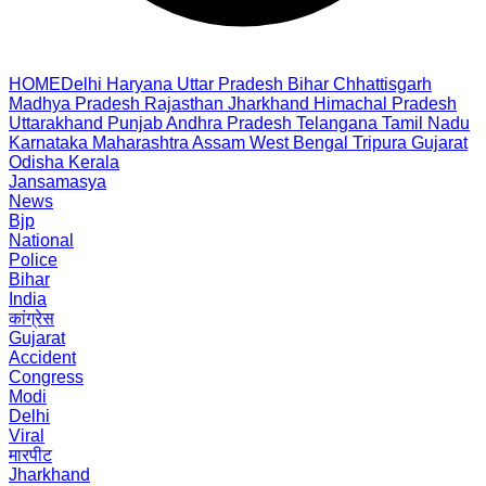
HOME
Delhi
Haryana
Uttar Pradesh
Bihar
Chhattisgarh
Madhya Pradesh
Rajasthan
Jharkhand
Himachal Pradesh
Uttarakhand
Punjab
Andhra Pradesh
Telangana
Tamil Nadu
Karnataka
Maharashtra
Assam
West Bengal
Tripura
Gujarat
Odisha
Kerala
Jansamasya
News
Bjp
National
Police
Bihar
India
कांग्रेस
Gujarat
Accident
Congress
Modi
Delhi
Viral
मारपीट
Jharkhand