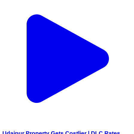
Udaipur Property Gets Costlier | DLC Rates
Increased Up to 40%, Stamp Duty Surcharge
Hiked #udaipur #udaipur_khabar
#udaipur_khabar उदयपुर में जमीन और मकान खरीदने वालों
के लिए बड़ी खबर। जिला प्रशासन ने डीएलसी (DLC) दरों में 2%
से 40% तक बढ़ोतरी लागू कर दी है। साथ ही स्टाम्प ड्यूटी पर