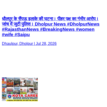
धौलपुर के सैंपऊ इलाके की घटना। पीहर पक्ष का गंभीर आरोप।
जांच में जुटी पुलिस। Dholpur News #DholpurNews
#RajasthanNews #BreakingNews #women
#wife #Saipu
Dhaulpur, Dholpur | Jul 28, 2026