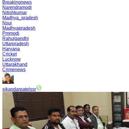
Breakingnews
Narendramodi
Nitishkumar
Madhya_pradesh
Nsui
Madhyapradesh
Pmmodi
Rahulgandhi
Uttarpradesh
Haryana
Cricket
Lucknow
Uttarakhand
Crimenews
sikandarpatelssr