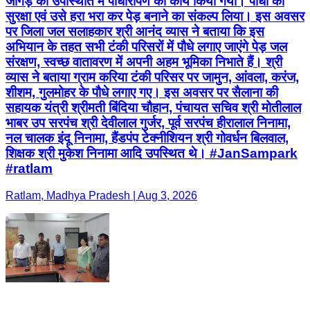
जांगड़े की उपस्थिति में पौधारोपण का कार्य किया गया। पौधों की
सुरक्षा एवं उसे हरा भरा कर पेड़ बनाने का संकल्प लिया। इस अवसर
पर जिला जल सलाहकार श्री आनंद व्यास ने बताया कि इस
अभियान के तहत सभी टंकी परिसरों में पौधे लगाए जाएंगे पेड़ जल
संरक्षण, स्वच्छ वातावरण में अपनी अहम भूमिका निभाते हैं। श्री
व्यास ने बताया ग्राम करिया टंकी परिसर पर जामुन, आंवला, करंज,
शीशम, गुलमोहर के पौधे लगाए गए। इस अवसर पर सैलाना की
सहायक यंत्री श्रीमती बिंदिया चौहान, पंचायत सचिव श्री मोतीलाल
भाबर उप सरपंच श्री देवीलाल गुर्जर, पूर्व सरपंच हीरालाल निनामा,
नल चालक इंदू निनामा, हैंडपंप टेक्नीशियन श्री गोवर्धन बिलवाल,
शिक्षक श्री मुकेश निनामा आदि उपस्थित थे। #JanSampark
#ratlam
Ratlam, Madhya Pradesh | Aug 3, 2026