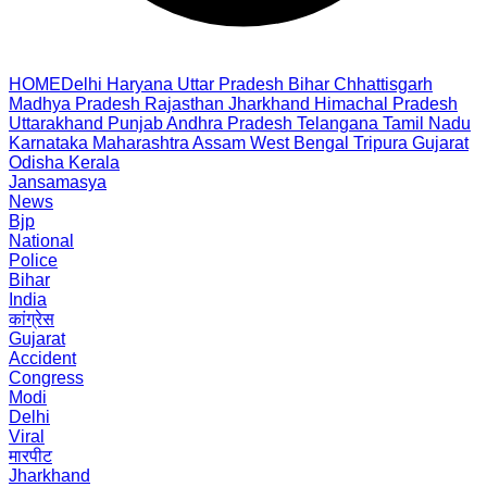
HOME
Delhi
Haryana
Uttar Pradesh
Bihar
Chhattisgarh
Madhya Pradesh
Rajasthan
Jharkhand
Himachal Pradesh
Uttarakhand
Punjab
Andhra Pradesh
Telangana
Tamil Nadu
Karnataka
Maharashtra
Assam
West Bengal
Tripura
Gujarat
Odisha
Kerala
Jansamasya
News
Bjp
National
Police
Bihar
India
कांग्रेस
Gujarat
Accident
Congress
Modi
Delhi
Viral
मारपीट
Jharkhand