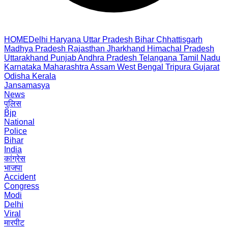
HOME
Delhi
Haryana
Uttar Pradesh
Bihar
Chhattisgarh
Madhya Pradesh
Rajasthan
Jharkhand
Himachal Pradesh
Uttarakhand
Punjab
Andhra Pradesh
Telangana
Tamil Nadu
Karnataka
Maharashtra
Assam
West Bengal
Tripura
Gujarat
Odisha
Kerala
Jansamasya
News
पुलिस
Bjp
National
Police
Bihar
India
कांग्रेस
भाजपा
Accident
Congress
Modi
Delhi
Viral
मारपीट