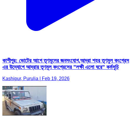
কাশীপুর: ভোটের আগে তৃণমূলের জনসংযোগ,আদ্রা শহর তৃণমুল কংগ্রেস
এর উদ্যোগে আদ্রায় তৃণমূল কংগ্রেসের "লক্ষী এলো ঘরে" কর্মসূচি
Kashipur, Purulia | Feb 19, 2026