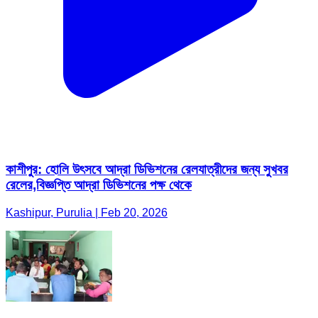
কাশীপুর: হোলি উৎসবে আদ্রা ডিভিশনের রেলযাত্রীদের জন্য সুখবর
রেলের,বিজ্ঞপ্তি আদ্রা ডিভিশনের পক্ষ থেকে
Kashipur, Purulia | Feb 20, 2026