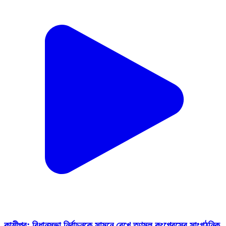
কাশীপুর: বিধানসভা নির্বাচনকে সামনে রেখে তৃণমূল কংগ্রেসের সাংগঠনিক