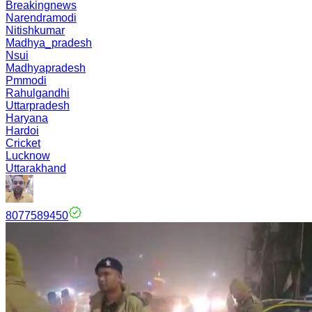
Breakingnews
Narendramodi
Nitishkumar
Madhya_pradesh
Nsui
Madhyapradesh
Pmmodi
Rahulgandhi
Uttarpradesh
Haryana
Hardoi
Cricket
Lucknow
Uttarakhand
8077589450