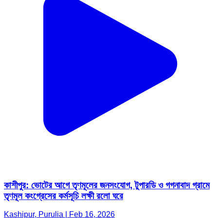
কাশীপুর: ভোটের আগে তৃণমূলের জনসংযোগ, টুপারডি ও গগনাবাদ গ্রামে
তৃণমূল কংগ্রেসের কর্মসূচি লক্ষী রলো ঘরে
Kashipur, Purulia | Feb 16, 2026