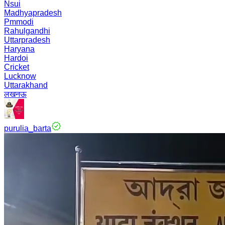
Nsui
Madhyapradesh
Pmmodi
Rahulgandhi
Uttarpradesh
Haryana
Hardoi
Cricket
Lucknow
Uttarakhand
लखनऊ
purulia_barta