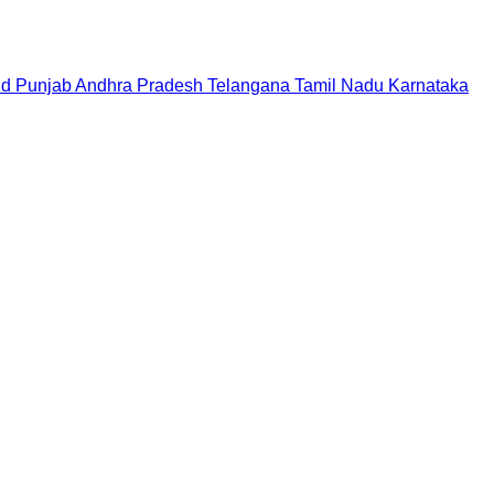
nd
Punjab
Andhra Pradesh
Telangana
Tamil Nadu
Karnataka