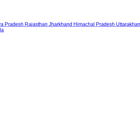
a Pradesh
Rajasthan
Jharkhand
Himachal Pradesh
Uttarakha
la