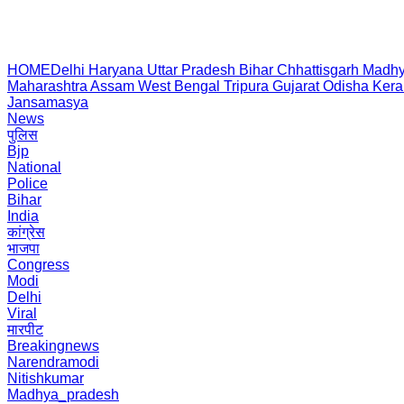
HOME
Delhi
Haryana
Uttar Pradesh
Bihar
Chhattisgarh
Madhy
Maharashtra
Assam
West Bengal
Tripura
Gujarat
Odisha
Kera
Jansamasya
News
पुलिस
Bjp
National
Police
Bihar
India
कांग्रेस
भाजपा
Congress
Modi
Delhi
Viral
मारपीट
Breakingnews
Narendramodi
Nitishkumar
Madhya_pradesh