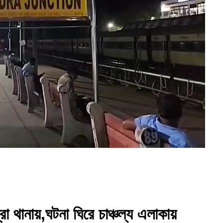
 থানায়,ঘটনা ঘিরে চাঞ্চল্য এলাকায়