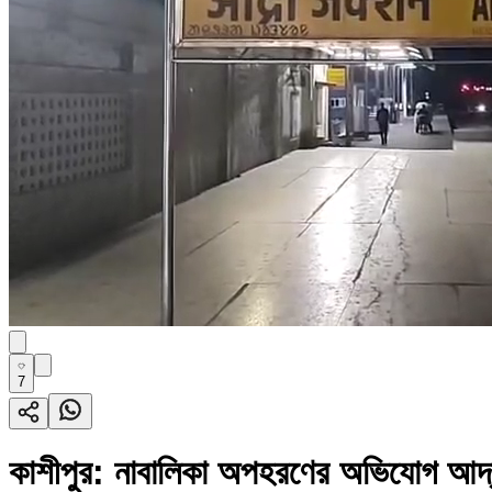
7
কাশীপুর: নাবালিকা অপহরণের অভিযোগ আদ্রা