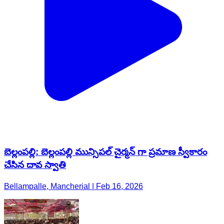
బెల్లంపల్లి: బెల్లంపల్లి మున్సిపల్ చైర్మన్ గా ప్రమాణ స్వీకారం
చేసిన దావ స్వాతి
Bellampalle, Mancherial | Feb 16, 2026