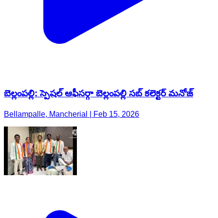
బెల్లంపల్లి: స్పెషల్ ఆఫీసర్గా బెల్లంపల్లి సబ్ కలెక్టర్ మనోజ్
Bellampalle, Mancherial | Feb 15, 2026