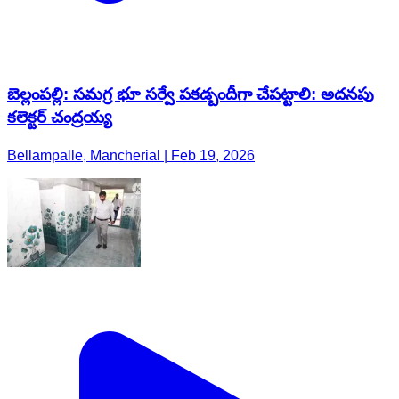
బెల్లంపల్లి: సమగ్ర భూ సర్వే పకడ్బందీగా చేపట్టాలి: అదనపు
కలెక్టర్ చంద్రయ్య
Bellampalle, Mancherial | Feb 19, 2026