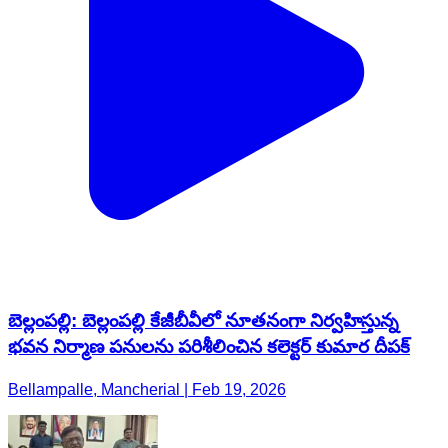
బెల్లంపల్లి: బెల్లంపల్లి కేజీబీవీలో నూతనంగా నిర్వహిస్తున్న
భవన నిర్మాణ పనులను పరిశీలించిన కలెక్టర్ కుమార దీపక్
Bellampalle, Mancherial | Feb 19, 2026