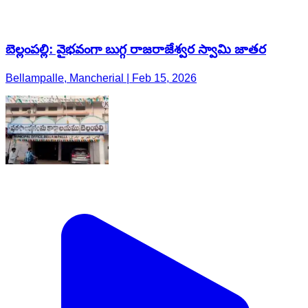
బెల్లంపల్లి: వైభవంగా బుగ్గ రాజరాజేశ్వర స్వామి జాతర
Bellampalle, Mancherial | Feb 15, 2026