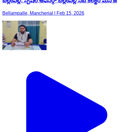
బెల్లంపల్లి: స్పెషల్ ఆఫీసర్గా బెల్లంపల్లి సబ్ కలెక్టర్ మనోజ్
Bellampalle, Mancherial | Feb 15, 2026