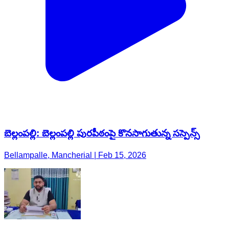
బెల్లంపల్లి: బెల్లంపల్లి పురపీఠంపై కొనసాగుతున్న సస్పెన్స్
Bellampalle, Mancherial | Feb 15, 2026