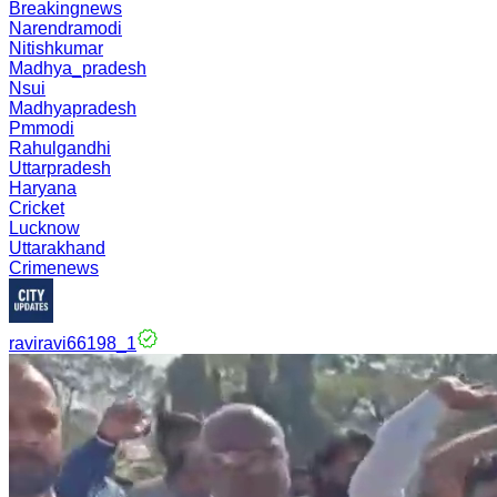
Breakingnews
Narendramodi
Nitishkumar
Madhya_pradesh
Nsui
Madhyapradesh
Pmmodi
Rahulgandhi
Uttarpradesh
Haryana
Cricket
Lucknow
Uttarakhand
Crimenews
raviravi66198_1