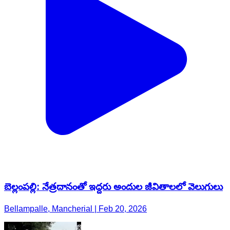
బెల్లంపల్లి: నేత్రదానంతో ఇద్దరు అందుల జీవితాలలో వెలుగులు
Bellampalle, Mancherial | Feb 20, 2026