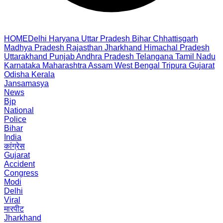
HOME
Delhi
Haryana
Uttar Pradesh
Bihar
Chhattisgarh
Madhya Pradesh
Rajasthan
Jharkhand
Himachal Pradesh
Uttarakhand
Punjab
Andhra Pradesh
Telangana
Tamil Nadu
Karnataka
Maharashtra
Assam
West Bengal
Tripura
Gujarat
Odisha
Kerala
Jansamasya
News
Bjp
National
Police
Bihar
India
कांग्रेस
Gujarat
Accident
Congress
Modi
Delhi
Viral
मारपीट
Jharkhand