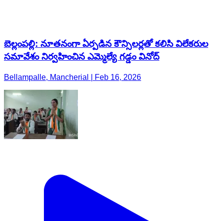
బెల్లంపల్లి: నూతనంగా ఏర్పడిన కౌన్సిలర్లతో కలిసి విలేకరుల
సమావేశం నిర్వహించిన ఎమ్మెల్యే గడ్డం వినోద్
Bellampalle, Mancherial | Feb 16, 2026