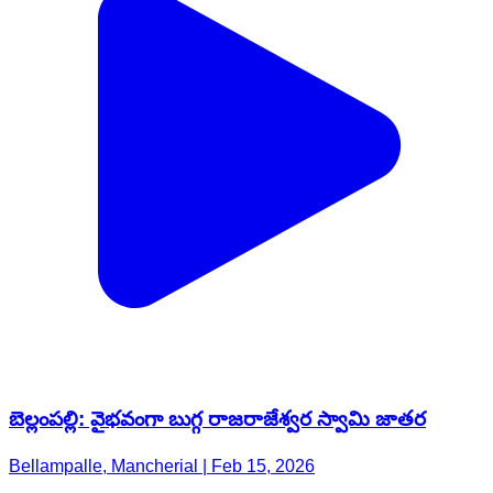
బెల్లంపల్లి: వైభవంగా బుగ్గ రాజరాజేశ్వర స్వామి జాతర
Bellampalle, Mancherial | Feb 15, 2026