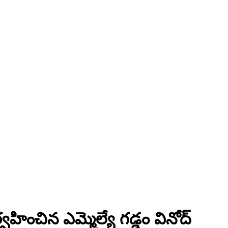
వహించిన ఎమ్మెల్యే గడ్డం వినోద్