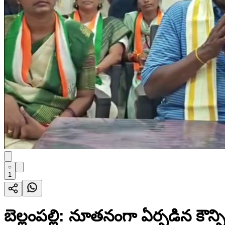
1
బెల్లంపల్లి: నూతనంగా ఏర్పడిన కౌన్స