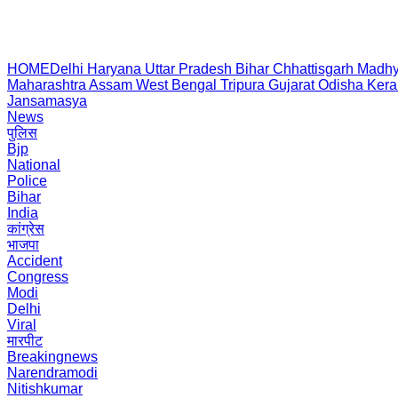
HOME
Delhi
Haryana
Uttar Pradesh
Bihar
Chhattisgarh
Madhy
Maharashtra
Assam
West Bengal
Tripura
Gujarat
Odisha
Kera
Jansamasya
News
पुलिस
Bjp
National
Police
Bihar
India
कांग्रेस
भाजपा
Accident
Congress
Modi
Delhi
Viral
मारपीट
Breakingnews
Narendramodi
Nitishkumar