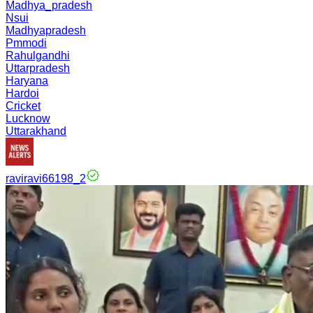
Madhya_pradesh
Nsui
Madhyapradesh
Pmmodi
Rahulgandhi
Uttarpradesh
Haryana
Hardoi
Cricket
Lucknow
Uttarakhand
raviravi66198_2