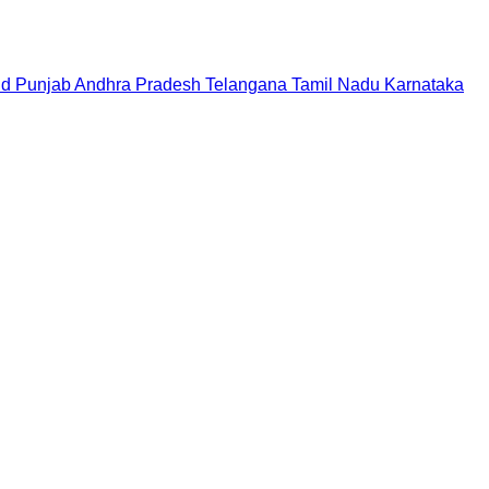
nd
Punjab
Andhra Pradesh
Telangana
Tamil Nadu
Karnataka