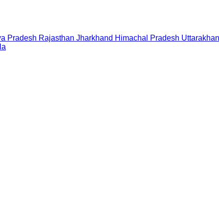
a Pradesh
Rajasthan
Jharkhand
Himachal Pradesh
Uttarakha
la