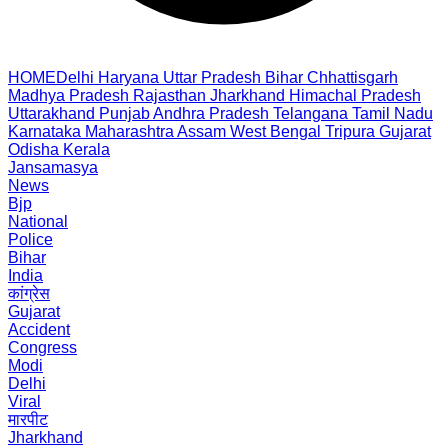
HOME
Delhi
Haryana
Uttar Pradesh
Bihar
Chhattisgarh
Madhya Pradesh
Rajasthan
Jharkhand
Himachal Pradesh
Uttarakhand
Punjab
Andhra Pradesh
Telangana
Tamil Nadu
Karnataka
Maharashtra
Assam
West Bengal
Tripura
Gujarat
Odisha
Kerala
Jansamasya
News
Bjp
National
Police
Bihar
India
कांग्रेस
Gujarat
Accident
Congress
Modi
Delhi
Viral
मारपीट
Jharkhand