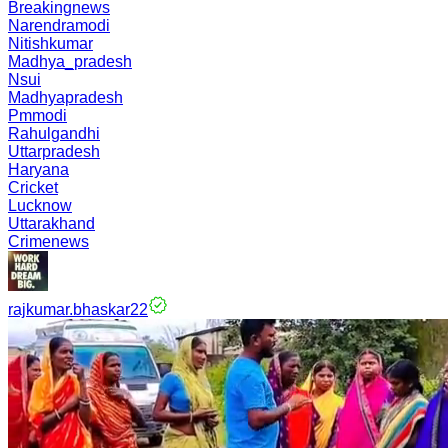
Breakingnews
Narendramodi
Nitishkumar
Madhya_pradesh
Nsui
Madhyapradesh
Pmmodi
Rahulgandhi
Uttarpradesh
Haryana
Cricket
Lucknow
Uttarakhand
Crimenews
rajkumar.bhaskar22