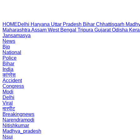
HOME
Delhi
Haryana
Uttar Pradesh
Bihar
Chhattisgarh
Madhy
Maharashtra
Assam
West Bengal
Tripura
Gujarat
Odisha
Kera
Jansamasya
News
Bjp
National
Police
Bihar
India
कांग्रेस
Accident
Congress
Modi
Delhi
Viral
मारपीट
Breakingnews
Narendramodi
Nitishkumar
Madhya_pradesh
Nsui