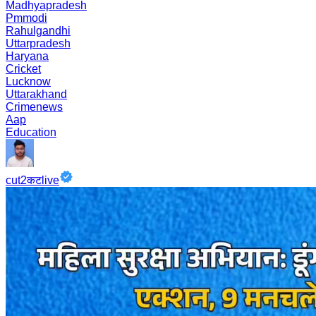
Madhyapradesh
Pmmodi
Rahulgandhi
Uttarpradesh
Haryana
Cricket
Lucknow
Uttarakhand
Crimenews
Aap
Education
cut2कटlive