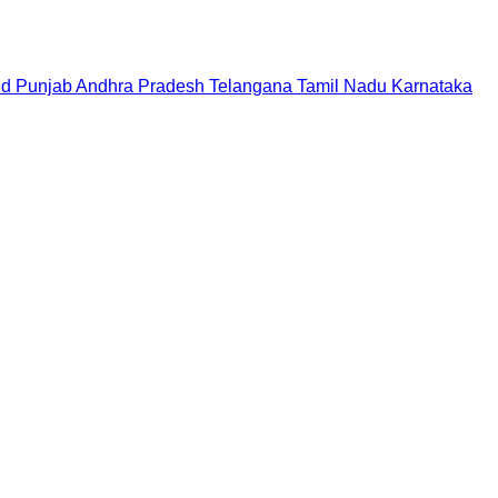
nd
Punjab
Andhra Pradesh
Telangana
Tamil Nadu
Karnataka