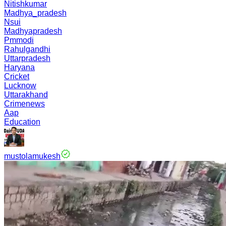
Nitishkumar
Madhya_pradesh
Nsui
Madhyapradesh
Pmmodi
Rahulgandhi
Uttarpradesh
Haryana
Cricket
Lucknow
Uttarakhand
Crimenews
Aap
Education
mustolamukesh