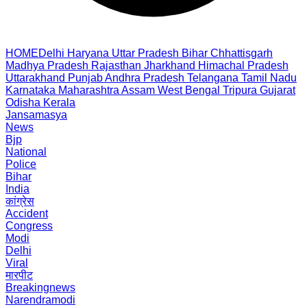
HOME
Delhi
Haryana
Uttar Pradesh
Bihar
Chhattisgarh
Madhya Pradesh
Rajasthan
Jharkhand
Himachal Pradesh
Uttarakhand
Punjab
Andhra Pradesh
Telangana
Tamil Nadu
Karnataka
Maharashtra
Assam
West Bengal
Tripura
Gujarat
Odisha
Kerala
Jansamasya
News
Bjp
National
Police
Bihar
India
कांग्रेस
Accident
Congress
Modi
Delhi
Viral
मारपीट
Breakingnews
Narendramodi