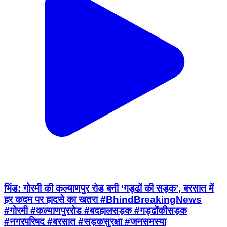
भिंड: गोरमी की कल्याणपुर रोड बनी ‘गड्ढों की सड़क’, बरसात में
हर कदम पर हादसे का खतरा #BhindBreakingNews
#गोरमी #कल्याणपुररोड #बदहालसड़क #गड्ढोंकीसड़क
#नगरपरिषद #बरसात #सड़कसुरक्षा #जनसमस्या