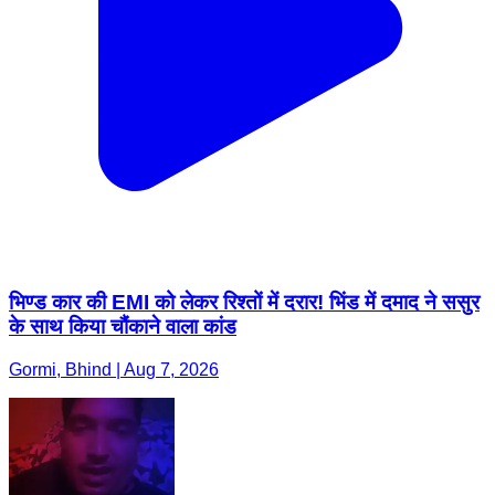
भिण्ड कार की EMI को लेकर रिश्तों में दरार! भिंड में दमाद ने ससुर
के साथ किया चौंकाने वाला कांड
Gormi, Bhind | Aug 7, 2026