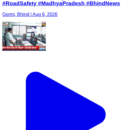
#RoadSafety #MadhyaPradesh #BhindNews
Gormi, Bhind | Aug 6, 2026