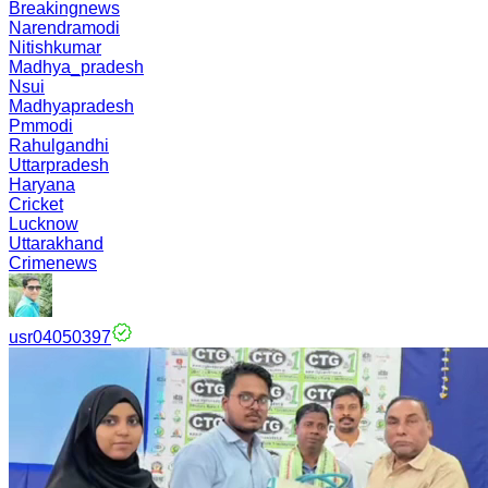
Breakingnews
Narendramodi
Nitishkumar
Madhya_pradesh
Nsui
Madhyapradesh
Pmmodi
Rahulgandhi
Uttarpradesh
Haryana
Cricket
Lucknow
Uttarakhand
Crimenews
usr04050397