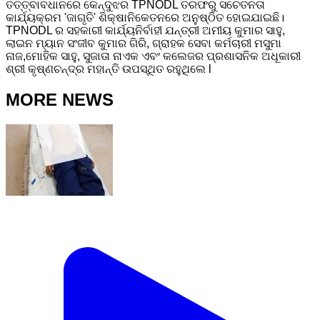
ତତ୍ତ୍ବାବଧାନରେ କେନ୍ଦୁଝର TPNODL ତରଫରୁ ସଚେତନତା
କାର୍ଯ୍ୟକ୍ରମ 'ଜାଗୃତି' ଶିକ୍ଷାନିକେତନରେ ଅନୁଷ୍ଠିତ ହୋଇଯାଇଛି।
TPNODL ର ସହକାରୀ କାର୍ଯ୍ୟନିର୍ବାହୀ ଯନ୍ତ୍ରୀ ଅମୀୟ କୁମାର ସାହୁ,
ଲାଇନ ମ୍ୟାନ ସଂଜୀବ କୁମାର ଗିରି, ଗ୍ରାହକ ସେବା କର୍ମଚାରୀ ମସୁମା
ନାଜ,ମୋହିକ ସାହୁ, ସୁଜାତା ନାଏକ ଏବଂ କଲେଜର ପ୍ରଶାସନିକ ଅଧୂକାରୀ
ଶ୍ରୀ କୃଷ୍ଣଚନ୍ଦ୍ର ମହାନ୍ତି ଉପସ୍ଥିତ ରହୁଥିଲେ l
MORE NEWS