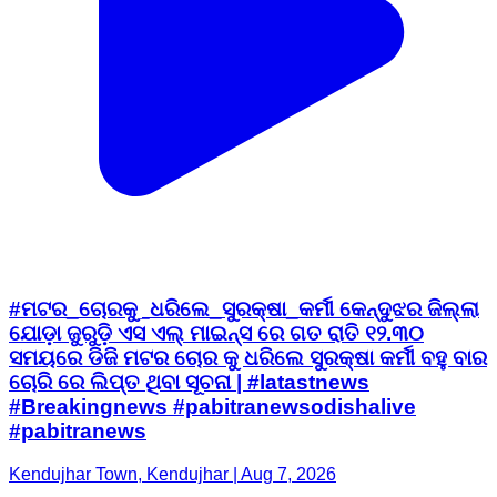
#ମଟର_ଚୋରକୁ_ଧରିଲେ_ସୁରକ୍ଷା_କର୍ମୀ କେନ୍ଦୁଝର ଜିଲ୍ଲା
ଯୋଡ଼ା ଜୁରୁଡ଼ି ଏସ ଏଲ୍ ମାଇନ୍ସ ରେ ଗତ ରାତି ୧୨.୩୦
ସମୟରେ ଡିଜି ମଟର ଚୋର କୁ ଧରିଲେ ସୁରକ୍ଷା କର୍ମୀ ବହୁ ବାର
ଚୋରି ରେ ଲିପ୍ତ ଥିବା ସୂଚନା | #latastnews
#Breakingnews #pabitranewsodishalive
#pabitranews
Kendujhar Town, Kendujhar | Aug 7, 2026