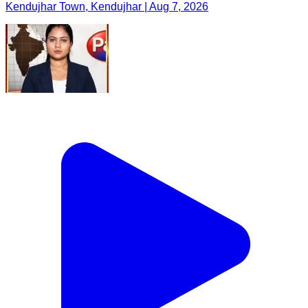
Kendujhar Town, Kendujhar | Aug 7, 2026