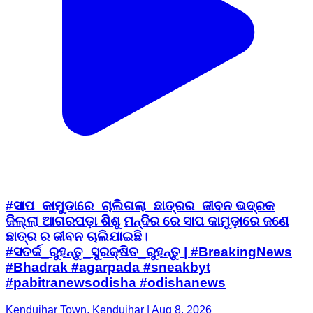
#ସାପ_କାମୁଡାରେ_ଚାଲିଗଲା_ଛାତ୍ରର_ଜୀବନ ଭଦ୍ରକ
ଜିଲ୍ଲା ଆଗରପଡ଼ା ଶିଶୁ ମନ୍ଦିର ରେ ସାପ କାମୁଡ଼ାରେ ଜଣେ
ଛାତ୍ର ର ଜୀବନ ଚାଲିଯାଇଛି।
#ସତର୍କ_ରୁହନ୍ତୁ_ସୁରକ୍ଷିତ_ରୁହନ୍ତୁ | #BreakingNews
#Bhadrak #agarpada #sneakbyt
#pabitranewsodisha #odishanews
Kendujhar Town, Kendujhar | Aug 8, 2026