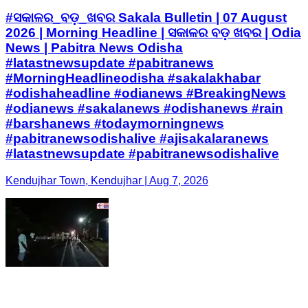
#ସକାଳର_ବଡ଼_ଖବର Sakala Bulletin | 07 August
2026 | Morning Headline | ସକାଳର ବଡ଼ ଖବର | Odia
News | Pabitra News Odisha
#latastnewsupdate #pabitranews
#MorningHeadlineodisha #sakalakhabar
#odishaheadline #odianews #BreakingNews
#odianews #sakalanews #odishanews #rain
#barshanews #todaymorningnews
#pabitranewsodishalive #ajisakalaranews
#latastnewsupdate #pabitranewsodishalive
Kendujhar Town, Kendujhar | Aug 7, 2026