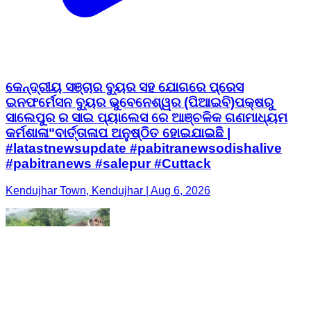
କେନ୍ଦ୍ରୀୟ ସଞ୍ଚାର ବ୍ୟୁର ସହ ଯୋଗରେ ପ୍ରେସ
ଇନଫର୍ମେସନ ବ୍ୟୁର ଭୁବେନେଶ୍ୱର (ପିଆଇବି)ପକ୍ଷରୁ
ସାଲେପୁର ର ସାଇ ପ୍ୟାଲେସ ରେ ଆଞ୍ଚଳିକ ଗଣମାଧ୍ୟମ
କର୍ମଶାଳା"ବାର୍ତ୍ତାଳାପ ଅନୁଷ୍ଠିତ ହୋଇଯାଇଛି |
#latastnewsupdate #pabitranewsodishalive
#pabitranews #salepur #Cuttack
Kendujhar Town, Kendujhar | Aug 6, 2026