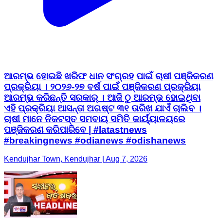
ଆରମ୍ଭ ହୋଇଛି ଖରିଫ ଧାନ ସଂଗ୍ରହ ପାଇଁ ଚାଷୀ ପଞ୍ଜିକରଣ
ପ୍ରକ୍ରିୟା । ୨୦୨୬-୨୭ ବର୍ଷ ପାଇଁ ପଞ୍ଜିକରଣ ପ୍ରକ୍ରିୟା
ଆରମ୍ଭ କରିଛନ୍ତି ସରକାର୍ । ଆଜି ଠୁ ଆରମ୍ଭ ହୋଇଥିବା
ଏହି ପ୍ରକ୍ରିୟା ଆସନ୍ତା ଅଗଷ୍ଟ ୩୧ ତାରିଖ ଯାଏଁ ଚାଲିବ ।
ଚାଷୀ ମାନେ ନିକଟସ୍ତ ସମବାୟ ସମିତି କାର୍ୟ୍ୟାଳୟରେ
ପଞ୍ଜିକରଣ କରିପାରିବେ | #latastnews
#breakingnews #odianews #odishanews
Kendujhar Town, Kendujhar | Aug 7, 2026