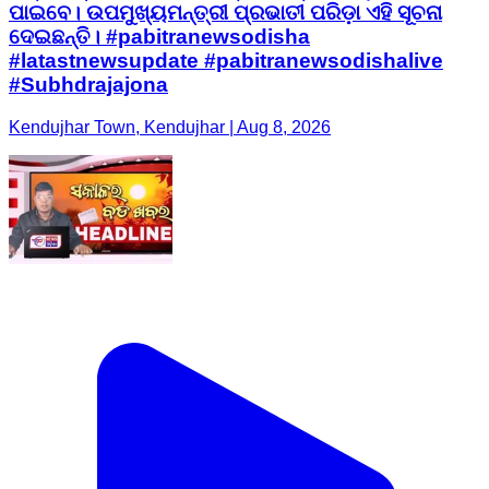
ପାଇବେ। ଉପମୁଖ୍ୟମନ୍ତ୍ରୀ ପ୍ରଭାତୀ ପରିଡ଼ା ଏହି ସୂଚନା
ଦେଇଛନ୍ତି। #pabitranewsodisha
#latastnewsupdate #pabitranewsodishalive
#Subhdrajajona
Kendujhar Town, Kendujhar | Aug 8, 2026