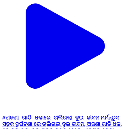
#ଅଜଣା_ଗାଡି_ଧକାରେ_ଚାଲିଗଲା_ଦୁଇ_ଜୀବନ ମର୍ମନ୍ତୁଦ
ସଡ଼କ ଦୁର୍ଘଟଣା ରେ ଚାଲିଗଲା ଦୁଇ ଜୀବନ, ଅଜଣା ଗାଡି ଧକା