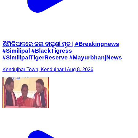
ଶିମିଳିପାଳରେ କଳା ବାଘୁଣୀ ମୃତ | #Breakingnews
#Similipal #BlackTigress
#SimilipalTigerReserve #MayurbhanjNews
Kendujhar Town, Kendujhar | Aug 8, 2026