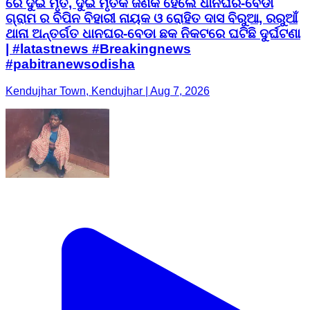
ରେ ଦୁଇ ମୃତ, ଦୁଇ ମୃତକ ଜଣକ ହେଲେ ଧାନଘର-ବେଡା
ଗ୍ରାମ ର ବିପିନ ବିହାରୀ ନାୟକ ଓ ରୋହିତ ଦାସ ବିରୁଆ, ରରୁଆଁ
ଥାନା ଅନ୍ତର୍ଗତ ଧାନଘର-ବେଡା ଛକ ନିକଟରେ ଘଟିଛି ଦୁର୍ଘଟଣା
| #latastnews #Breakingnews
#pabitranewsodisha
Kendujhar Town, Kendujhar | Aug 7, 2026