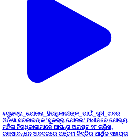
#ସୁଭଦ୍ରା_ଯୋଜନା_ହିତାଧିକାରୀଙ୍କ_ପାଇଁ_ଖୁସି_ଖବର
ଓଡ଼ିଶା ସରକାରଙ୍କ 'ସୁଭଦ୍ରା ଯୋଜନା' ଅଧୀନରେ ଯୋଗ୍ୟ
ମହିଳା ହିତାଧିକାରୀମାନେ ଆସନ୍ତା ଅଗଷ୍ଟ ୨୮ ତାରିଖ,
ରକ୍ଷାବନ୍ଧନ ଅବସରରେ ପଞ୍ଚମ କିସ୍ତିର ଆର୍ଥିକ ସହାୟତା