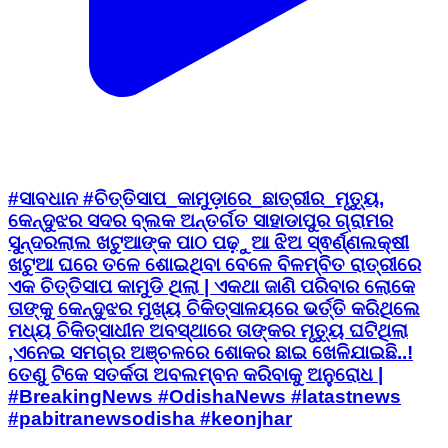
#ସାବଧାନ #ଚିତ୍ତିସାପ_କାମୁଡ଼ାରେ_ଛାତ୍ରୀର_ମୃତ୍ୟୁ,
କେନ୍ଦୁଝର ସଦର ବ୍ଲକ ଅନ୍ତର୍ଗତ ସାହାଡାପୁର ଗ୍ରାମର
ସୁନ୍ଦରଲାଲ ଖଟୁଆଙ୍କ ପାଠ ପଢ଼ୁଆ ଝିଅ ସ୍ଵର୍ଣ୍ଣଲକ୍ଷୀ
ଖଟୁଆ ଘରେ ତଳେ ଶୋଇଥିବା ବେଳେ ବିଳମ୍ବିତ ରାତ୍ରୀରେ
ଏକ ଚିତ୍ତିସାପ କାମୁଡି ଥିଲା | ଏକଥା ଜାଣି ପରିବାର ଲୋକେ
ତାଙ୍କୁ କେନ୍ଦୁଝର ମୁଖ୍ୟ ଚିକିତ୍ସାଳୟରେ ଭର୍ତ୍ତି କରିଥିଲେ
ମଧ୍ୟ ଚିକିତ୍ସାଧୀନ ଅବସ୍ଥାରେ ତାଙ୍କର ମୃତ୍ୟୁ ଘଟିଥିଲା
,ଏନେଇ ସମଗ୍ର ଅଞ୍ଚଳରେ ଶୋକର ଛାଇ ଖେଳିଯାଇଛି..!
ତେଣୁ ଟିକେ ସତର୍କତା ଅବଲମ୍ବନ କରିବାକୁ ଅନୁରୋଧ |
#BreakingNews #OdishaNews #latastnews
#pabitranewsodisha #keonjhar