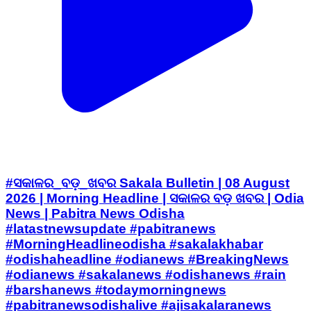
#ସକାଳର_ବଡ଼_ଖବର Sakala Bulletin | 08 August
2026 | Morning Headline | ସକାଳର ବଡ଼ ଖବର | Odia
News | Pabitra News Odisha
#latastnewsupdate #pabitranews
#MorningHeadlineodisha #sakalakhabar
#odishaheadline #odianews #BreakingNews
#odianews #sakalanews #odishanews #rain
#barshanews #todaymorningnews
#pabitranewsodishalive #ajisakalaranews