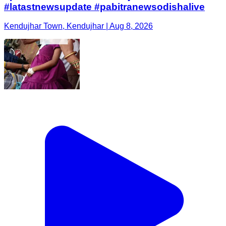
#latastnewsupdate #pabitranewsodishalive
Kendujhar Town, Kendujhar | Aug 8, 2026