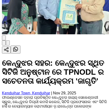
କେନ୍ଦୁଝର ସହର: କେନ୍ଦୁଝର ସ୍ଥିତ
ସିଟିଜି ଅନୁଷ୍ଟାନ ରେ TPNODL ର
ସଚେତନତା କାର୍ଯ୍ୟକ୍ରମ 'ଜାଗୃତି'
Kendujhar Town, Kendujhar
|
Nov 29, 2025
ଫାଉଣ୍ଡେସନ ଦ୍ବାରା ପ୍ରତିଷ୍ଠିତ କେନ୍ଦୁଝର ହାୟର୍ ସେକେଣ୍ଡାରୀ
ସ୍କୁଲ, କେନ୍ଦୁଝର ଡିଗ୍ରୀ କମର୍ସ କଲେଜ, ସିଟିଜି ପ୍ରଫେସନାଲ ଏବଂ ସିଟିଜି
ନର୍ସି ର ଚେୟାରମ୍ୟାନ ରୋଟାରୀୟନ ଡ଼.ରାଜେନ୍ଦ୍ର ପଲେଇଙ୍କ