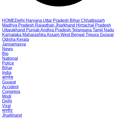
HOME
Delhi
Haryana
Uttar Pradesh
Bihar
Chhattisgarh
Madhya Pradesh
Rajasthan
Jharkhand
Himachal Pradesh
Uttarakhand
Punjab
Andhra Pradesh
Telangana
Tamil Nadu
Karnataka
Maharashtra
Assam
West Bengal
Tripura
Gujarat
Odisha
Kerala
Jansamasya
News
Bjp
National
Police
Bihar
India
कांग्रेस
Gujarat
Accident
Congress
Modi
Delhi
Viral
मारपीट
Jharkhand