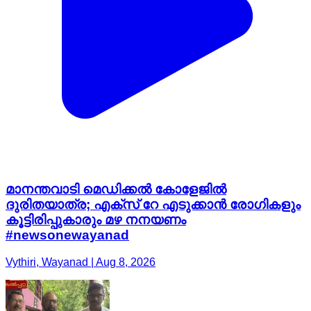
മാനന്തവാടി മെഡിക്കൽ കോളേജിൽ
ദുരിതയാത്ര; എക്സ് റേ എടുക്കാൻ രോഗികളും
കൂട്ടിരിപ്പുകാരും മഴ നനയണം
#newsonewayanad
Vythiri, Wayanad | Aug 8, 2026