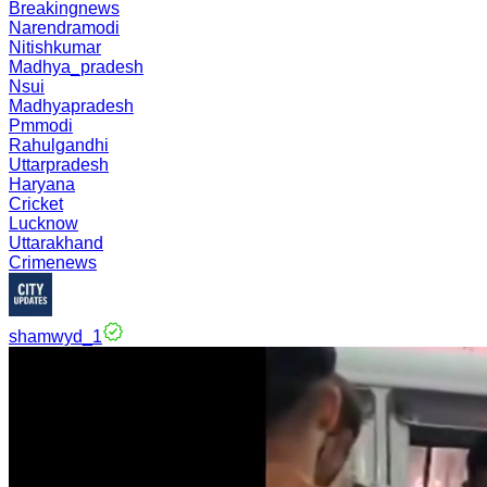
Breakingnews
Narendramodi
Nitishkumar
Madhya_pradesh
Nsui
Madhyapradesh
Pmmodi
Rahulgandhi
Uttarpradesh
Haryana
Cricket
Lucknow
Uttarakhand
Crimenews
shamwyd_1