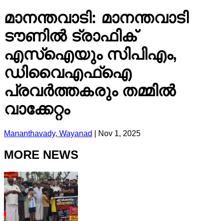
മാനന്തവാടി: മാനന്തവാടി
ടൗണിൽ ട്രാഫിക്
എസ്ഐയും സിപിഎം,
ഡിവൈഎഫ്ഐ
പ്രവർത്തകരും തമ്മിൽ
വാക്കേറ്റം
Mananthavady, Wayanad
|
Nov 1, 2025
MORE NEWS