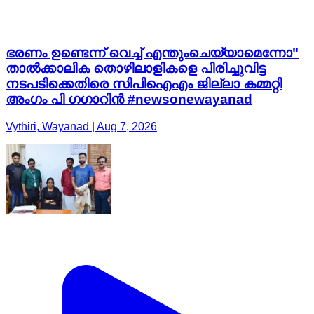
ഭരണം ഉണ്ടെന്ന് വെച്ച് എന്തുംചെയ്യാമെന്നോ"
താൽക്കാലിക തൊഴിലാളികളെ പിരിച്ചുവിട്ട
നടപടിക്കെതിരെ സിപിഐഎം ജില്ലാ കമ്മറ്റി
അംഗം പി ഗഗാറിൻ #newsonewayanad
Vythiri, Wayanad | Aug 7, 2026