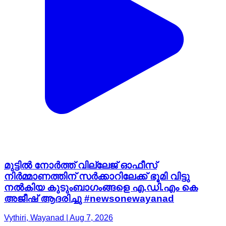
മുട്ടില്‍ നോര്‍ത്ത് വില്ലേജ് ഓഫീസ്
നിര്‍മ്മാണത്തിന് സര്‍ക്കാറിലേക്ക് ഭൂമി വിട്ടു
നല്‍കിയ കുടുംബാഗംങ്ങളെ എ.ഡി.എം കെ
അജീഷ് ആദരിച്ചു #newsonewayanad
Vythiri, Wayanad | Aug 7, 2026