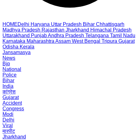
HOME
Delhi
Haryana
Uttar Pradesh
Bihar
Chhattisgarh
Madhya Pradesh
Rajasthan
Jharkhand
Himachal Pradesh
Uttarakhand
Punjab
Andhra Pradesh
Telangana
Tamil Nadu
Karnataka
Maharashtra
Assam
West Bengal
Tripura
Gujarat
Odisha
Kerala
Jansamasya
News
Bjp
National
Police
Bihar
India
कांग्रेस
Gujarat
Accident
Congress
Modi
Delhi
Viral
मारपीट
Jharkhand