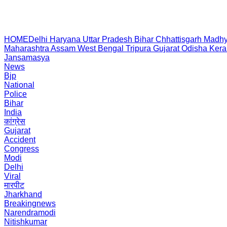
HOME
Delhi
Haryana
Uttar Pradesh
Bihar
Chhattisgarh
Madhy
Maharashtra
Assam
West Bengal
Tripura
Gujarat
Odisha
Kera
Jansamasya
News
Bjp
National
Police
Bihar
India
कांग्रेस
Gujarat
Accident
Congress
Modi
Delhi
Viral
मारपीट
Jharkhand
Breakingnews
Narendramodi
Nitishkumar