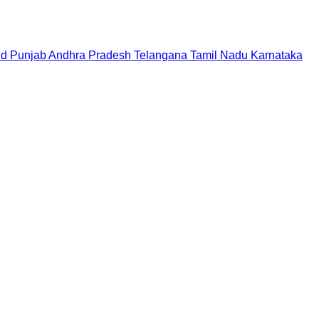
nd
Punjab
Andhra Pradesh
Telangana
Tamil Nadu
Karnataka