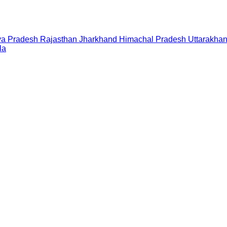
a Pradesh
Rajasthan
Jharkhand
Himachal Pradesh
Uttarakha
la