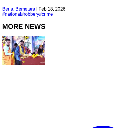
Berla, Bemetara
|
Feb 18, 2026
#
national
#
robbery
#
crime
MORE NEWS