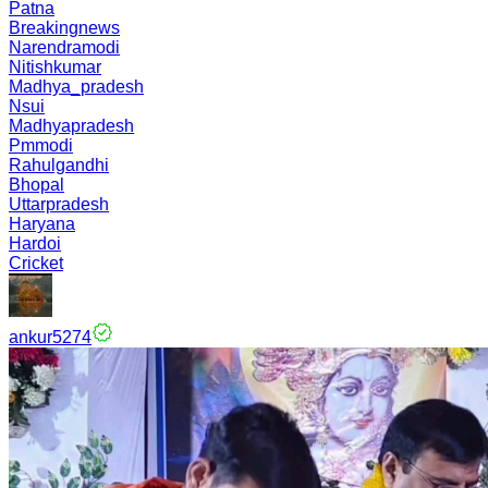
Patna
Breakingnews
Narendramodi
Nitishkumar
Madhya_pradesh
Nsui
Madhyapradesh
Pmmodi
Rahulgandhi
Bhopal
Uttarpradesh
Haryana
Hardoi
Cricket
ankur5274