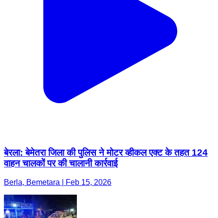
बेरला: बेमेतरा जिला की पुलिस ने मोटर व्हीकल एक्ट के तहत 124
वाहन चालकों पर की चालानी कार्रवाई
Berla, Bemetara | Feb 15, 2026