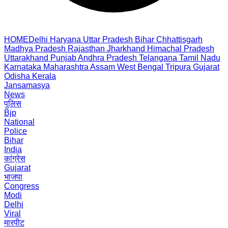
HOME
Delhi
Haryana
Uttar Pradesh
Bihar
Chhattisgarh
Madhya Pradesh
Rajasthan
Jharkhand
Himachal Pradesh
Uttarakhand
Punjab
Andhra Pradesh
Telangana
Tamil Nadu
Karnataka
Maharashtra
Assam
West Bengal
Tripura
Gujarat
Odisha
Kerala
Jansamasya
News
पुलिस
Bjp
National
Police
Bihar
India
कांग्रेस
Gujarat
भाजपा
Congress
Modi
Delhi
Viral
मारपीट