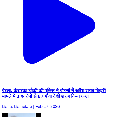
बेरला: कंडरका चौकी की पुलिस ने बोरसी में अवैध शराब बिक्री
मामले में 1 आरोपी से 87 पौवा देशी शराब किया ज़ब्त
Berla, Bemetara | Feb 17, 2026