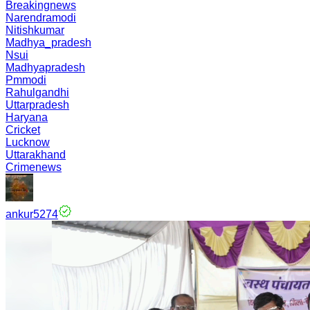
Breakingnews
Narendramodi
Nitishkumar
Madhya_pradesh
Nsui
Madhyapradesh
Pmmodi
Rahulgandhi
Uttarpradesh
Haryana
Cricket
Lucknow
Uttarakhand
Crimenews
ankur5274