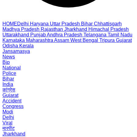
HOME
Delhi
Haryana
Uttar Pradesh
Bihar
Chhattisgarh
Madhya Pradesh
Rajasthan
Jharkhand
Himachal Pradesh
Uttarakhand
Punjab
Andhra Pradesh
Telangana
Tamil Nadu
Karnataka
Maharashtra
Assam
West Bengal
Tripura
Gujarat
Odisha
Kerala
Jansamasya
News
Bjp
National
Police
Bihar
India
कांग्रेस
Gujarat
Accident
Congress
Modi
Delhi
Viral
मारपीट
Jharkhand