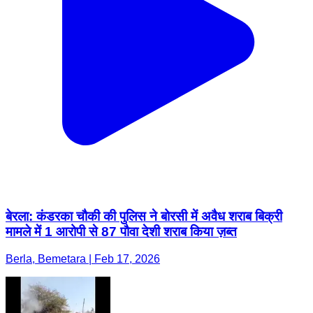
बेरला: कंडरका चौकी की पुलिस ने बोरसी में अवैध शराब बिक्री
मामले में 1 आरोपी से 87 पौवा देशी शराब किया ज़ब्त
Berla, Bemetara | Feb 17, 2026