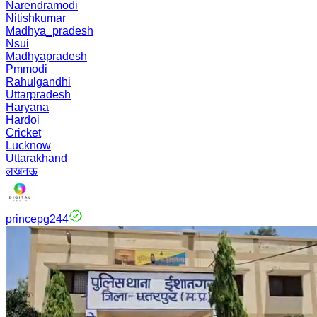
Narendramodi
Nitishkumar
Madhya_pradesh
Nsui
Madhyapradesh
Pmmodi
Rahulgandhi
Uttarpradesh
Haryana
Hardoi
Cricket
Lucknow
Uttarakhand
लखनऊ
princepg244