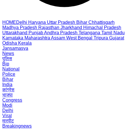
HOME
Delhi
Haryana
Uttar Pradesh
Bihar
Chhattisgarh
Madhya Pradesh
Rajasthan
Jharkhand
Himachal Pradesh
Uttarakhand
Punjab
Andhra Pradesh
Telangana
Tamil Nadu
Karnataka
Maharashtra
Assam
West Bengal
Tripura
Gujarat
Odisha
Kerala
Jansamasya
News
पुलिस
Bjp
National
Police
Bihar
India
कांग्रेस
भाजपा
Congress
Modi
Delhi
Viral
मारपीट
Breakingnews