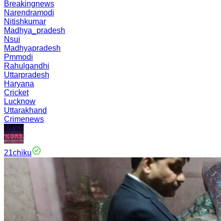
Breakingnews
Narendramodi
Nitishkumar
Madhya_pradesh
Nsui
Madhyapradesh
Pmmodi
Rahulgandhi
Uttarpradesh
Haryana
Cricket
Lucknow
Uttarakhand
Crimenews
21chiku