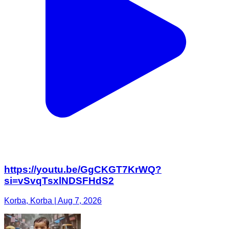
https://youtu.be/GgCKGT7KrWQ?
si=vSvqTsxlNDSFHdS2
Korba, Korba | Aug 7, 2026