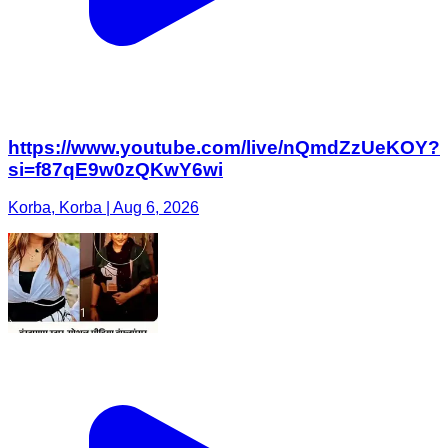
https://www.youtube.com/live/nQmdZzUeKOY?
si=f87qE9w0zQKwY6wi
Korba, Korba | Aug 6, 2026