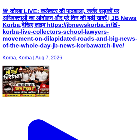
🚨 कोरबा LIVE: कलेक्टर की पाठशाला, जर्जर सड़कों पर
अधिवक्ताओं का आंदोलन और पूरे दिन की बड़ी खबरें | JB News
Korba,देखिए लाइव https://jbnewskorba.in/🚨-
korba-live-collectors-school-lawyers-
movement-on-dilapidated-roads-and-big-news-
of-the-whole-day-jb-news-korbawatch-live/
Korba, Korba | Aug 7, 2026