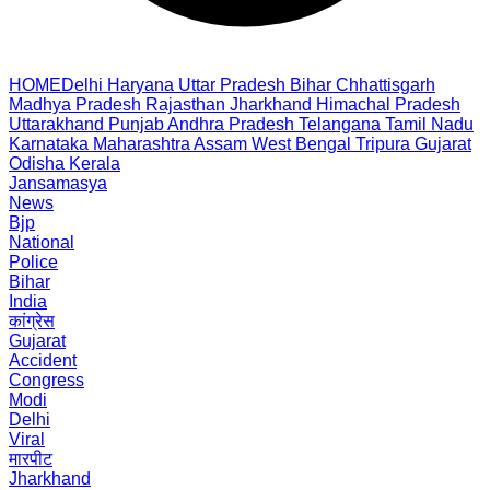
HOME
Delhi
Haryana
Uttar Pradesh
Bihar
Chhattisgarh
Madhya Pradesh
Rajasthan
Jharkhand
Himachal Pradesh
Uttarakhand
Punjab
Andhra Pradesh
Telangana
Tamil Nadu
Karnataka
Maharashtra
Assam
West Bengal
Tripura
Gujarat
Odisha
Kerala
Jansamasya
News
Bjp
National
Police
Bihar
India
कांग्रेस
Gujarat
Accident
Congress
Modi
Delhi
Viral
मारपीट
Jharkhand