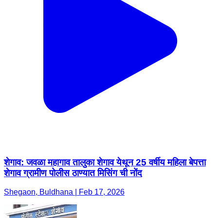
शेगाव: जवळा महागाव तालुका शेगाव येथून 25 वर्षीय महिला बेपत्ता
शेगाव ग्रामीण पोलीस ठाण्यात मिसिंग ची नोंद
Shegaon, Buldhana | Feb 17, 2026