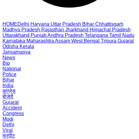
HOME
Delhi
Haryana
Uttar Pradesh
Bihar
Chhattisgarh
Madhya Pradesh
Rajasthan
Jharkhand
Himachal Pradesh
Uttarakhand
Punjab
Andhra Pradesh
Telangana
Tamil Nadu
Karnataka
Maharashtra
Assam
West Bengal
Tripura
Gujarat
Odisha
Kerala
Jansamasya
News
Bjp
National
Police
Bihar
India
कांग्रेस
बीजेपी
Gujarat
Accident
Congress
Modi
Delhi
Viral
मारपीट