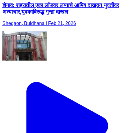
शेगाव: शहरातील एका लाॅजवर लग्नाचे आमिष दाखवून युवतीवर
अत्याचार,युवकाविरूद्ध गुन्हा दाखल
Shegaon, Buldhana | Feb 21, 2026