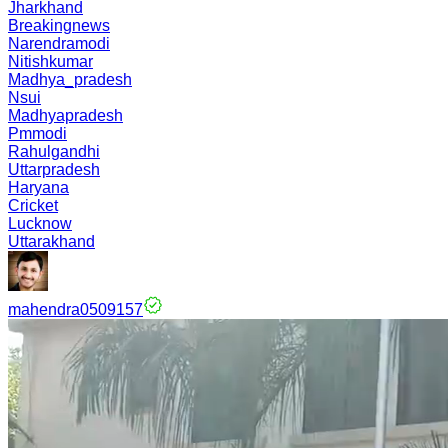
Jharkhand
Breakingnews
Narendramodi
Nitishkumar
Madhya_pradesh
Nsui
Madhyapradesh
Pmmodi
Rahulgandhi
Uttarpradesh
Haryana
Cricket
Lucknow
Uttarakhand
mahendra0509157