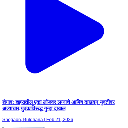
शेगाव: शहरातील एका लाॅजवर लग्नाचे आमिष दाखवून युवतीवर
अत्याचार,युवकाविरूद्ध गुन्हा दाखल
Shegaon, Buldhana | Feb 21, 2026