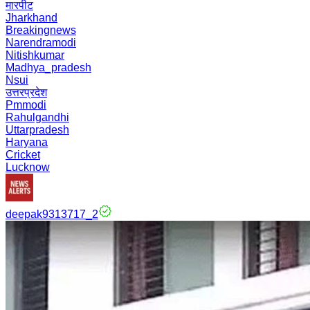
मारपीट
Jharkhand
Breakingnews
Narendramodi
Nitishkumar
Madhya_pradesh
Nsui
उत्तरप्रदेश
Pmmodi
Rahulgandhi
Uttarpradesh
Haryana
Cricket
Lucknow
deepak9313717_2