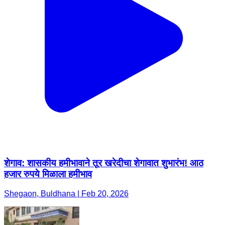
शेगाव: शासकीय हमीभावाने तूर खरेदीचा शेगावात शुभारंभ! आठ
हजार रुपये मिळाला हमीभाव
Shegaon, Buldhana | Feb 20, 2026