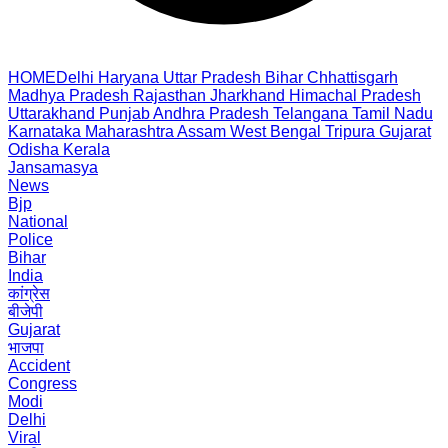
HOME
Delhi
Haryana
Uttar Pradesh
Bihar
Chhattisgarh
Madhya Pradesh
Rajasthan
Jharkhand
Himachal Pradesh
Uttarakhand
Punjab
Andhra Pradesh
Telangana
Tamil Nadu
Karnataka
Maharashtra
Assam
West Bengal
Tripura
Gujarat
Odisha
Kerala
Jansamasya
News
Bjp
National
Police
Bihar
India
कांग्रेस
बीजेपी
Gujarat
भाजपा
Accident
Congress
Modi
Delhi
Viral