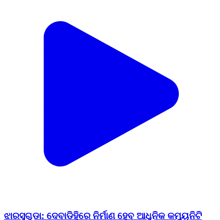
ଝାରସୁଗୁଡା: ଦେବାଡିହିରେ ନିର୍ମାଣ ହେବ ଆଧୁନିକ କମ୍ୟୁନିଟି