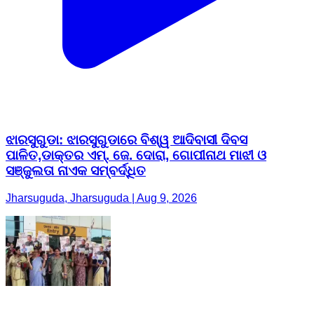
ଝାରସୁଗୁଡା: ଝାରସୁଗୁଡାରେ ବିଶ୍ୱ ଆଦିବାସୀ ଦିବସ
ପାଳିତ,ଡାକ୍ତର ଏମ୍. ଜେ. ଦୋରା, ଗୋପୀନାଥ ମାଝୀ ଓ
ସଞ୍ଜୁଲତା ନାଏକ ସମ୍ବର୍ଦ୍ଧିତ
Jharsuguda, Jharsuguda | Aug 9, 2026