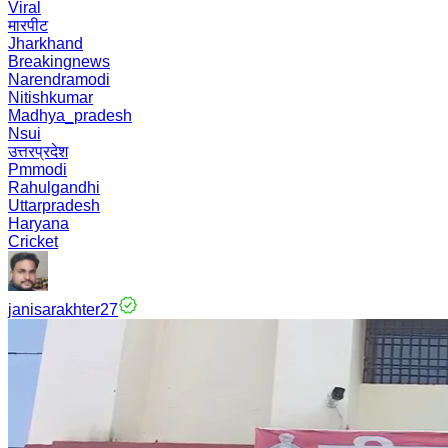
Viral
मारपीट
Jharkhand
Breakingnews
Narendramodi
Nitishkumar
Madhya_pradesh
Nsui
उत्तरप्रदेश
Pmmodi
Rahulgandhi
Uttarpradesh
Haryana
Cricket
janisarakhter27