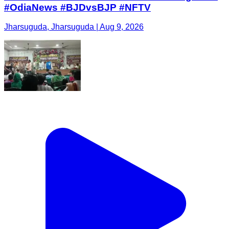
#OdiaNews #BJDvsBJP #NFTV
Jharsuguda, Jharsuguda | Aug 9, 2026