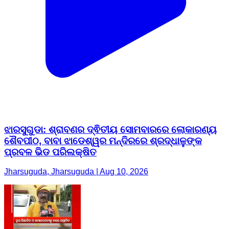
ଝାରସୁଗୁଡା: ଶ୍ରାବଣର ଦ୍ଵିତୀୟ ସୋମବାରରେ ଲୋକାରଣ୍ୟ
ଶୈବପୀଠ, ବାବା ଝାଡେଶ୍ୱର ମନ୍ଦିରରେ ଶ୍ରଦ୍ଧାଳୁଙ୍କ
ପ୍ରବଳ ଭିଡ ପରିଲକ୍ଷିତ
Jharsuguda, Jharsuguda | Aug 10, 2026