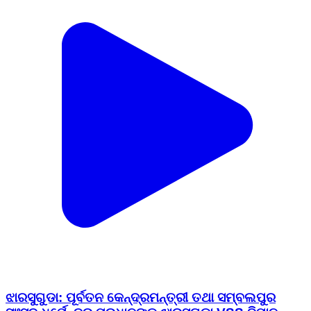
ଝାରସୁଗୁଡା: ପୂର୍ବତନ କେନ୍ଦ୍ରମନ୍ତ୍ରୀ ତଥା ସମ୍ବଲପୁର