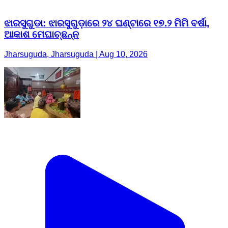
ଝାରସୁଗୁଡା: ଝାରସୁଗୁଡ଼ାରେ ୨୪ ଘଣ୍ଟାରେ ୧୭.୨ ମିମି ବର୍ଷା,
ଆକାଶ ମେଘାଚ୍ଛନ୍ନ
Jharsuguda, Jharsuguda | Aug 10, 2026