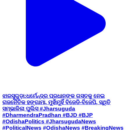
ଝାରସୁଗୁଡ଼ା:ଧର୍ମେନ୍ଦ୍ର ପ୍ରଧାନଙ୍କ ଗସ୍ତକୁ ନେଇ
ରାଜନୈତିକ ହଙ୍ଗାମା, ମୁହାଁମୁହିଁ ବିଜେଡି-ବିଜେପି, ସ୍ଥିତି
ସମ୍ଭାଳିଲା ପୁଲିସ #Jharsuguda
#DharmendraPradhan #BJD #BJP
#OdishaPolitics #JharsugudaNews
#PoliticalNews #OdishaNews #BreakingNews