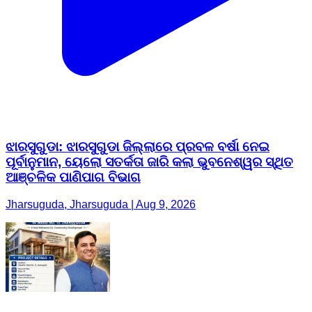
ଝାରସୁଗୁଡା: ଝାରସୁଗୁଡା ଜିଲ୍ଲାରେ ପ୍ରବଳ ବର୍ଷା ନେଇ
ପୂର୍ବାନୁମାନ, ୟେଲୋ ସତର୍କତା ଜାରି କଲା ଭୁବନେଶ୍ୱର ସ୍ଥିତ
ଆଞ୍ଚଳିକ ପାଣିପାଗ ବିଭାଗ
Jharsuguda, Jharsuguda | Aug 9, 2026