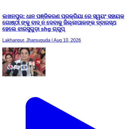
ଲଖନପୁର: ଧାନ ପଞ୍ଜିକରଣ ପ୍ରକ୍ରିୟା ରେ ସ୍ୱୟଂ ସହାୟକ
ଗୋଷ୍ଠୀ ଙ୍କୁ ବାଦ୍ ନ ଦେବାକୁ ଜିଲ୍ଲାପାଳଙ୍କ ଦ୍ବାରସ୍ଥ
ହେଲେ ଝାରସୁଗୁଡ଼ା shg ଗ୍ରୁପ୍
Lakhanpur, Jharsuguda | Aug 10, 2026