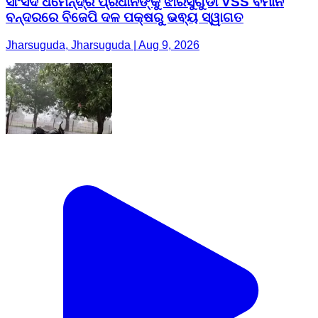
ସାଂସଦ ଧର୍ମେନ୍ଦ୍ର ପ୍ରଧାନଙ୍କୁ ଝାରସୁଗୁଡା VSS ବିମାନ
ବନ୍ଦରରେ ବିଜେପି ଦଳ ପକ୍ଷରୁ ଭଵ୍ୟ ସ୍ୱାଗତ
Jharsuguda, Jharsuguda | Aug 9, 2026