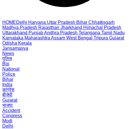
HOME
Delhi
Haryana
Uttar Pradesh
Bihar
Chhattisgarh
Madhya Pradesh
Rajasthan
Jharkhand
Himachal Pradesh
Uttarakhand
Punjab
Andhra Pradesh
Telangana
Tamil Nadu
Karnataka
Maharashtra
Assam
West Bengal
Tripura
Gujarat
Odisha
Kerala
Jansamasya
News
पुलिस
Bjp
National
Police
Bihar
India
कांग्रेस
बीजेपी
Gujarat
भाजपा
Accident
Congress
Modi
Delhi