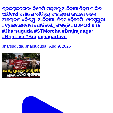
ବ୍ରଜରାଜନଗର: ବିଜେପି ପକ୍ଷରୁ ଆଦିବାସୀ ଦିବସ ପାଳିତ
ଆଦିବାସୀ ସମାଜର ଐତିହ୍ୟ ସଂରକ୍ଷଣ ଉପରେ କଲେ
ଆଲୋଚନା #ବିଶ୍ୱ_ଆଦିବାସୀ_ଦିବସ #ବିଜେପି_ଝାରସୁଗୁଡା
#ବ୍ରଜରାଜନଗର #ଆଦିବାସୀ_ସଂସ୍କୃତି #BJPOdisha
#Jharsuguda #STMorcha #Brajrajnagar
#BrjnLive #BrajrajnagarLive
Jharsuguda, Jharsuguda | Aug 9, 2026