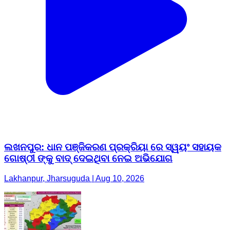
ଲଖନପୁର: ଧାନ ପଞ୍ଜିକରଣ ପ୍ରକ୍ରିୟା ରେ ସ୍ୱୟଂ ସହାୟକ
ଗୋଷ୍ଠୀ ଙ୍କୁ ବାଦ୍ ଦେଇଥିବା ନେଇ ଅଭିଯୋଗ
Lakhanpur, Jharsuguda | Aug 10, 2026