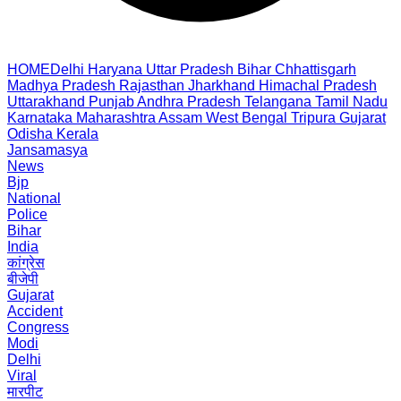
HOME
Delhi
Haryana
Uttar Pradesh
Bihar
Chhattisgarh
Madhya Pradesh
Rajasthan
Jharkhand
Himachal Pradesh
Uttarakhand
Punjab
Andhra Pradesh
Telangana
Tamil Nadu
Karnataka
Maharashtra
Assam
West Bengal
Tripura
Gujarat
Odisha
Kerala
Jansamasya
News
Bjp
National
Police
Bihar
India
कांग्रेस
बीजेपी
Gujarat
Accident
Congress
Modi
Delhi
Viral
मारपीट