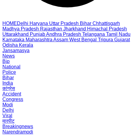
HOME
Delhi
Haryana
Uttar Pradesh
Bihar
Chhattisgarh
Madhya Pradesh
Rajasthan
Jharkhand
Himachal Pradesh
Uttarakhand
Punjab
Andhra Pradesh
Telangana
Tamil Nadu
Karnataka
Maharashtra
Assam
West Bengal
Tripura
Gujarat
Odisha
Kerala
Jansamasya
News
Bjp
National
Police
Bihar
India
कांग्रेस
Accident
Congress
Modi
Delhi
Viral
मारपीट
Breakingnews
Narendramodi