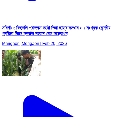
মৰিগাঁও: বিহুতলি প্ৰাঙ্গনত সদৌ তিৱা ছাত্ৰ সন্থাৰ ৩৭ সংখ্যক কেন্দ্ৰীয়
প্ৰতিষ্ঠা দিৱস সন্দৰ্ভত সংবাদ মেল সম্বোধন
Marigaon, Morigaon | Feb 20, 2026