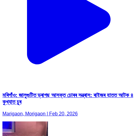
মৰিগাঁও: জালুগুটিত ড্ৰাগছ আসক্ত চোৰৰ সন্ত্ৰাস: ৰাইজৰ হাতত আটক ৪
কুখ্যাত চুৰ
Marigaon, Morigaon | Feb 20, 2026