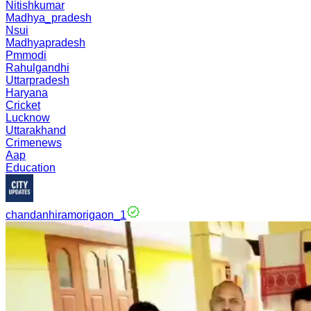
Nitishkumar
Madhya_pradesh
Nsui
Madhyapradesh
Pmmodi
Rahulgandhi
Uttarpradesh
Haryana
Cricket
Lucknow
Uttarakhand
Crimenews
Aap
Education
chandanhiramorigaon_1