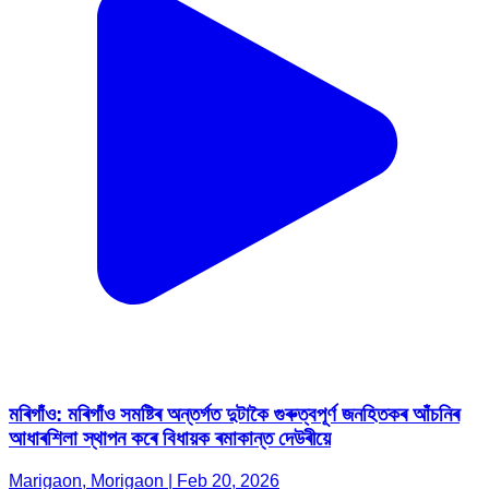
মৰিগাঁও: মৰিগাঁও সমষ্টিৰ অন্তৰ্গত দুটাকৈ গুৰুত্বপূৰ্ণ জনহিতকৰ আঁচনিৰ
আধাৰশিলা স্থাপন কৰে বিধায়ক ৰমাকান্ত দেউৰীয়ে
Marigaon, Morigaon | Feb 20, 2026