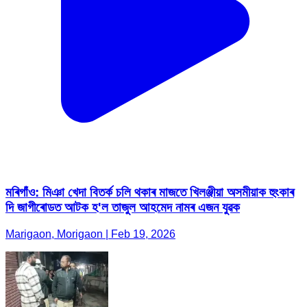
মৰিগাঁও: মিঞা খেদা বিতৰ্ক চলি থকাৰ মাজতে খিলঞ্জীয়া অসমীয়াক হুংকাৰ
দি জাগীৰোডত আটক হ'ল তাজুল আহমেদ নামৰ এজন যুৱক
Marigaon, Morigaon | Feb 19, 2026