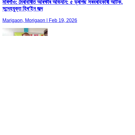
মৰিগাঁও: মৈৰাবাৰীত আৰক্ষীৰ অভিযান: ৫ ড্ৰাগছ সৰবৰাহকাৰী আটক,
সন্দেহযুক্ত হিৰ’ইন জব্দ
Marigaon, Morigaon | Feb 19, 2026