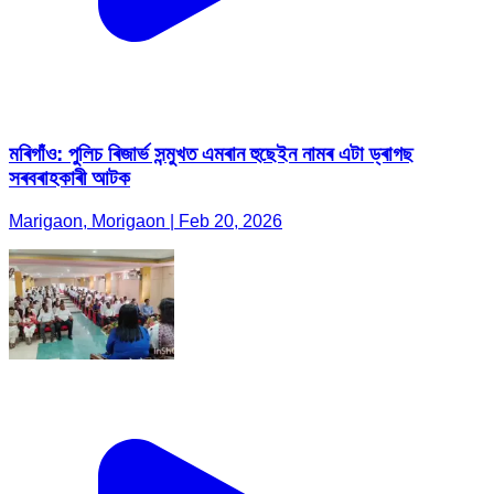
মৰিগাঁও: পুলিচ ৰিজাৰ্ভ সন্মুখত এমৰান হুছেইন নামৰ এটা ড্ৰাগছ
সৰবৰাহকাৰী আটক
Marigaon, Morigaon | Feb 20, 2026