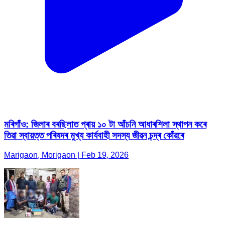
মৰিগাঁও: জিলাৰ বৰছিলাত প্ৰায় ১০ টা আঁচনি আধাৰশিলা স্থাপন কৰে
তিৱা স্বায়ত্ত পৰিষদৰ মুখ্য কাৰ্যবাহী সদস্য জীৱন চন্দ্ৰ কোঁৱৰে
Marigaon, Morigaon | Feb 19, 2026