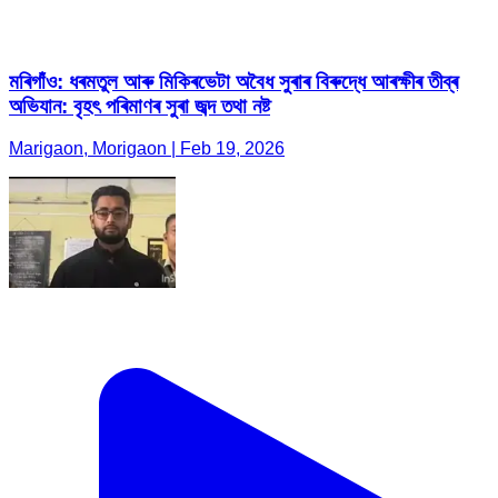
মৰিগাঁও: ধৰমতুল আৰু মিকিৰভেটা অবৈধ সুৰাৰ বিৰুদ্ধে আৰক্ষীৰ তীব্ৰ
অভিযান: বৃহৎ পৰিমাণৰ সুৰা জব্দ তথা নষ্ট
Marigaon, Morigaon | Feb 19, 2026