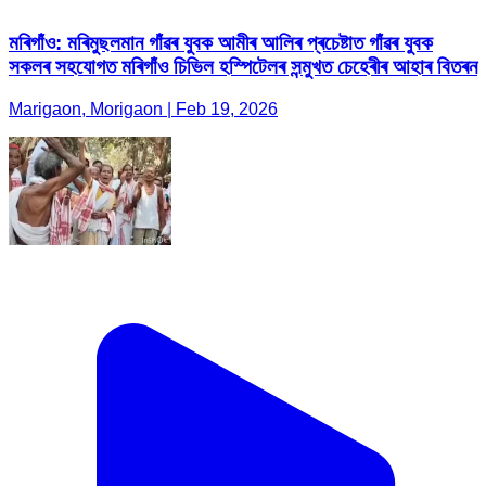
মৰিগাঁও: মৰিমুছলমান গাঁৱৰ যুবক আমীৰ আলিৰ প্ৰচেষ্টাত গাঁৱৰ যুবক
সকলৰ সহযোগত মৰিগাঁও চিভিল হস্পিটেলৰ সন্মুখত চেহেৰীৰ আহাৰ বিতৰন
Marigaon, Morigaon | Feb 19, 2026