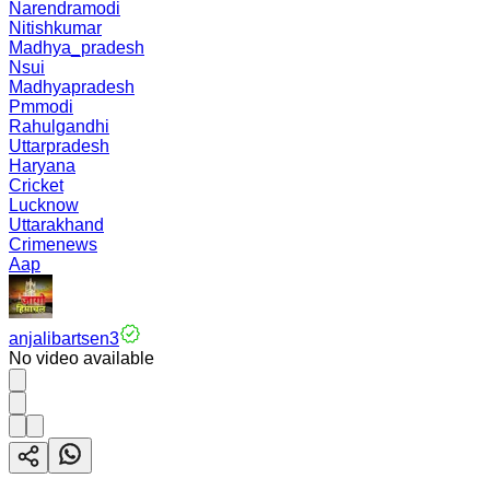
Narendramodi
Nitishkumar
Madhya_pradesh
Nsui
Madhyapradesh
Pmmodi
Rahulgandhi
Uttarpradesh
Haryana
Cricket
Lucknow
Uttarakhand
Crimenews
Aap
anjalibartsen3
No video available