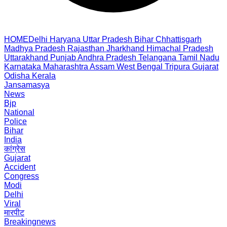
HOME
Delhi
Haryana
Uttar Pradesh
Bihar
Chhattisgarh
Madhya Pradesh
Rajasthan
Jharkhand
Himachal Pradesh
Uttarakhand
Punjab
Andhra Pradesh
Telangana
Tamil Nadu
Karnataka
Maharashtra
Assam
West Bengal
Tripura
Gujarat
Odisha
Kerala
Jansamasya
News
Bjp
National
Police
Bihar
India
कांग्रेस
Gujarat
Accident
Congress
Modi
Delhi
Viral
मारपीट
Breakingnews