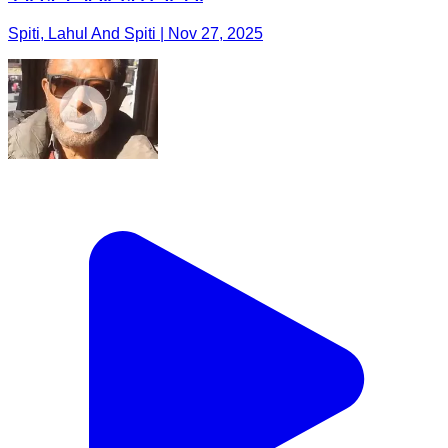
Spiti, Lahul And Spiti | Nov 27, 2025