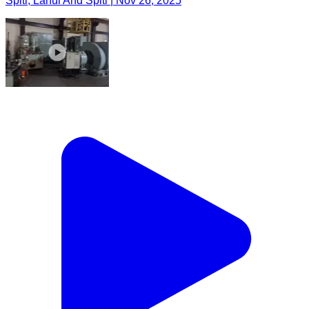
Spiti, Lahul And Spiti | Nov 26, 2025