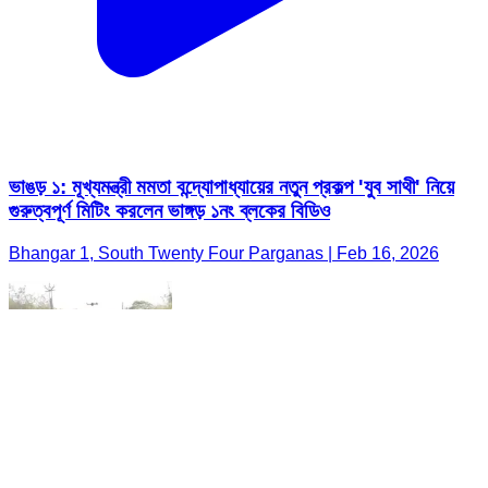
ভাঙড় ১: মূখ্যমন্ত্রী মমতা বন্দ্যোপাধ্যায়ের নতুন প্রকল্প 'যুব সাথী' নিয়ে
গুরুত্বপূর্ণ মিটিং করলেন ভাঙ্গড় ১নং ব্লকের বিডিও
Bhangar 1, South Twenty Four Parganas | Feb 16, 2026