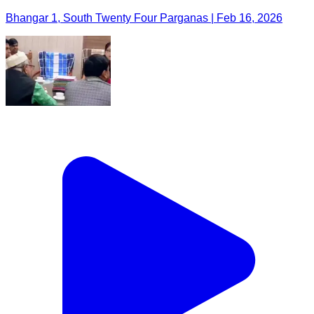
Bhangar 1, South Twenty Four Parganas | Feb 16, 2026