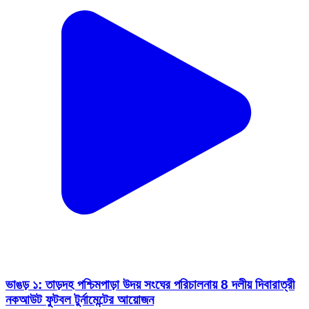
ভাঙড় ১: তাড়দহ পশ্চিমপাড়া উদয় সংঘের পরিচালনায় 8 দলীয় দিবারাত্রী
নকআউট ফুটবল টুর্নামেন্টের আয়োজন