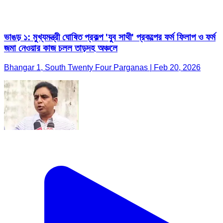
ভাঙড় ১: মুখ্যমন্ত্রী ঘোষিত প্রকল্প 'যুব সাথী' প্রকল্পের ফর্ম ফিলাপ ও ফর্ম
জমা নেওয়ার কাজ চলল তাড়দহ অঞ্চলে
Bhangar 1, South Twenty Four Parganas | Feb 20, 2026