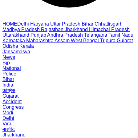
HOME
Delhi
Haryana
Uttar Pradesh
Bihar
Chhattisgarh
Madhya Pradesh
Rajasthan
Jharkhand
Himachal Pradesh
Uttarakhand
Punjab
Andhra Pradesh
Telangana
Tamil Nadu
Karnataka
Maharashtra
Assam
West Bengal
Tripura
Gujarat
Odisha
Kerala
Jansamasya
News
Bjp
National
Police
Bihar
India
कांग्रेस
Gujarat
Accident
Congress
Modi
Delhi
Viral
मारपीट
Jharkhand