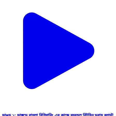
ভাঙড় ১: ভাঙ্গড়ে রাস্তা রিপিয়ারিং এর কাজে ব্যবহৃত বিটুমিন ড্রাম ব্লাস্ট