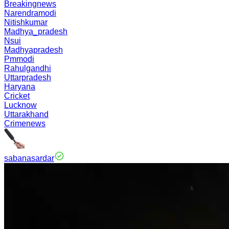
Breakingnews
Narendramodi
Nitishkumar
Madhya_pradesh
Nsui
Madhyapradesh
Pmmodi
Rahulgandhi
Uttarpradesh
Haryana
Cricket
Lucknow
Uttarakhand
Crimenews
sabanasardar