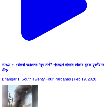
ভাঙড় ১: বোদরা অঞ্চলের 'যুব সাথী' প্রকল্পে হাজার হাজার যুবক যুবতীদের
ভীড়
Bhangar 1, South Twenty Four Parganas | Feb 19, 2026