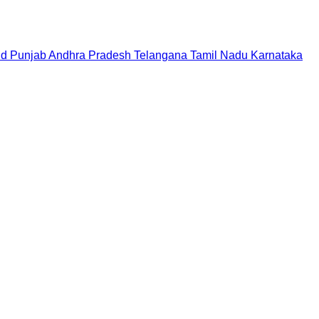
nd
Punjab
Andhra Pradesh
Telangana
Tamil Nadu
Karnataka