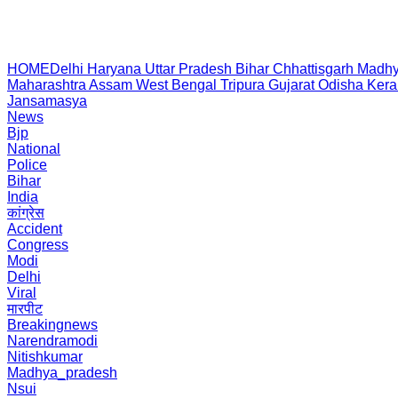
HOME
Delhi
Haryana
Uttar Pradesh
Bihar
Chhattisgarh
Madhy
Maharashtra
Assam
West Bengal
Tripura
Gujarat
Odisha
Kera
Jansamasya
News
Bjp
National
Police
Bihar
India
कांग्रेस
Accident
Congress
Modi
Delhi
Viral
मारपीट
Breakingnews
Narendramodi
Nitishkumar
Madhya_pradesh
Nsui