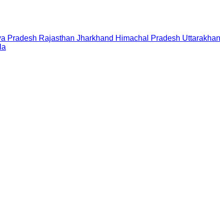
a Pradesh
Rajasthan
Jharkhand
Himachal Pradesh
Uttarakha
la