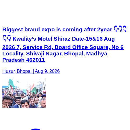
Biggest brand expo is coming after 2year 👇👇👇
👇👇 Kwality’s Motel Shiraz Date-15&16 Aug
2026 7, Service Rd, Board Office Square, No 6
Locality, Shivaji Nagar, Bhopal, Madhya
Pradesh 462011
Huzur, Bhopal | Aug 9, 2026