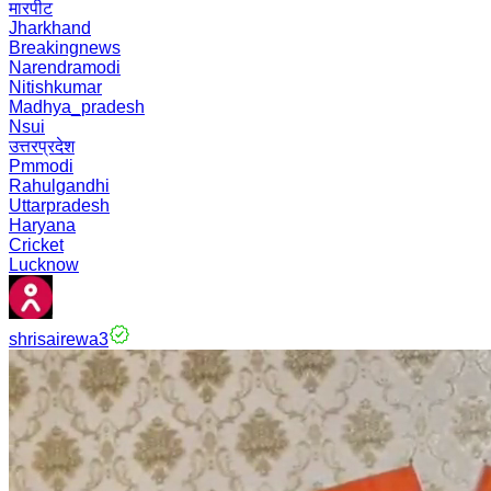
मारपीट
Jharkhand
Breakingnews
Narendramodi
Nitishkumar
Madhya_pradesh
Nsui
उत्तरप्रदेश
Pmmodi
Rahulgandhi
Uttarpradesh
Haryana
Cricket
Lucknow
shrisairewa3