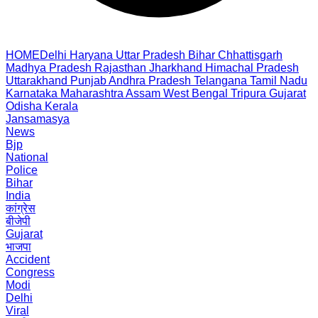
HOME
Delhi
Haryana
Uttar Pradesh
Bihar
Chhattisgarh
Madhya Pradesh
Rajasthan
Jharkhand
Himachal Pradesh
Uttarakhand
Punjab
Andhra Pradesh
Telangana
Tamil Nadu
Karnataka
Maharashtra
Assam
West Bengal
Tripura
Gujarat
Odisha
Kerala
Jansamasya
News
Bjp
National
Police
Bihar
India
कांग्रेस
बीजेपी
Gujarat
भाजपा
Accident
Congress
Modi
Delhi
Viral