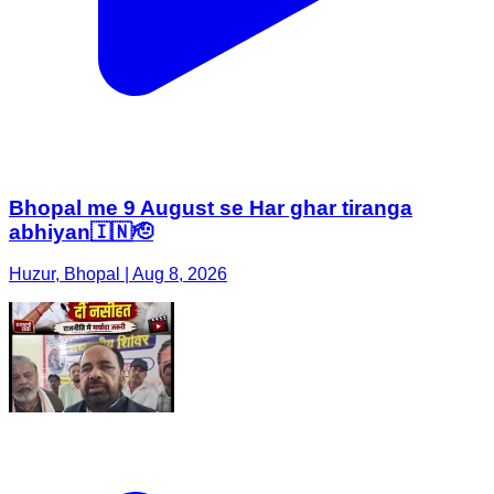
Bhopal me 9 August se Har ghar tiranga
abhiyan🇮🇳🫡
Huzur, Bhopal | Aug 8, 2026