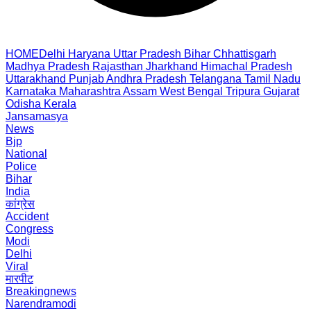
HOME
Delhi
Haryana
Uttar Pradesh
Bihar
Chhattisgarh
Madhya Pradesh
Rajasthan
Jharkhand
Himachal Pradesh
Uttarakhand
Punjab
Andhra Pradesh
Telangana
Tamil Nadu
Karnataka
Maharashtra
Assam
West Bengal
Tripura
Gujarat
Odisha
Kerala
Jansamasya
News
Bjp
National
Police
Bihar
India
कांग्रेस
Accident
Congress
Modi
Delhi
Viral
मारपीट
Breakingnews
Narendramodi