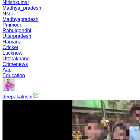
Nitishkumar
Madhya_pradesh
Nsui
Madhyapradesh
Pmmodi
Rahulgandhi
Uttarpradesh
Haryana
Cricket
Lucknow
Uttarakhand
Crimenews
Aap
Education
deepakatrishi