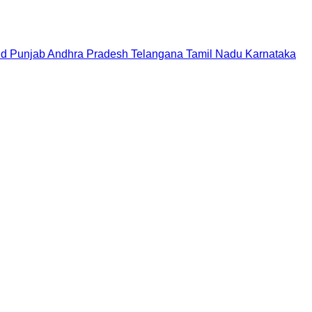
nd
Punjab
Andhra Pradesh
Telangana
Tamil Nadu
Karnataka