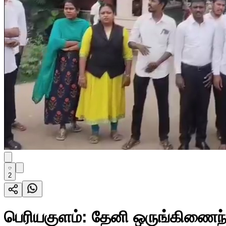
2
பெரியகுளம்: தேனி ஒருங்கிணைந்த