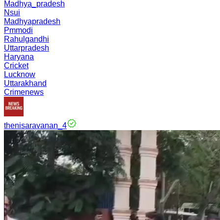
Madhya_pradesh
Nsui
Madhyapradesh
Pmmodi
Rahulgandhi
Uttarpradesh
Haryana
Cricket
Lucknow
Uttarakhand
Crimenews
thenisaravanan_4