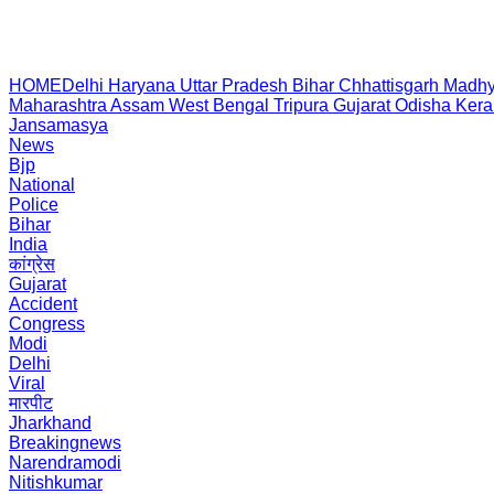
HOME
Delhi
Haryana
Uttar Pradesh
Bihar
Chhattisgarh
Madhy
Maharashtra
Assam
West Bengal
Tripura
Gujarat
Odisha
Kera
Jansamasya
News
Bjp
National
Police
Bihar
India
कांग्रेस
Gujarat
Accident
Congress
Modi
Delhi
Viral
मारपीट
Jharkhand
Breakingnews
Narendramodi
Nitishkumar