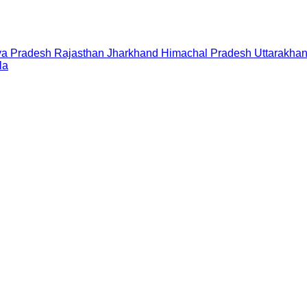
a Pradesh
Rajasthan
Jharkhand
Himachal Pradesh
Uttarakha
la