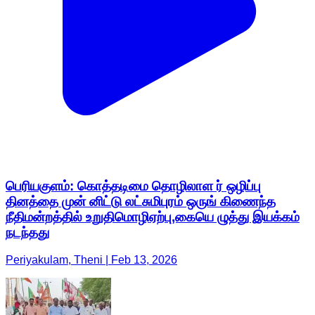
பெரியகுளம்: கொத்தடிமை தொழிலாள ர் ஒழிப்பு
தினத்தை முன் னிட்டு லட்சுமிபுரம் ஒருங் கிணைந்த
நீதிமன்றத்தில் உறுதிமொழிஏற்பு,கையெ ழுத்து இயக்கம்
நடந்தது
Periyakulam, Theni | Feb 13, 2026