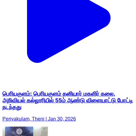
பெரியகுளம்: பெரியகுளம் தனியார் மகளிர் கலை,
அறிவியல் கல்லூரியில் 55ம் ஆண்டு விளையாட்டு போட்டி
நடந்தது
Periyakulam, Theni | Jan 30, 2026