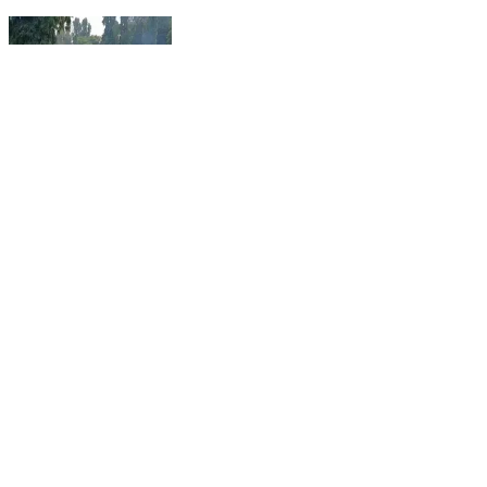
பெரியகுளம்: பொங்கல் விழா தொடர் விடுமுறை -
வைகை அணையில் குவிந்த சுற்றுலா பயணிகள்
Periyakulam, Theni | Jan 17, 2026