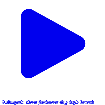
பெரியகுளம்: விளை நிலங்களை விழு ங்கும் சோலார்
அரக்கன் விவசாயிகளின் வாழ்வா தாரத்தை காக்க
போராடு வோம் என BJP மாவட்ட தலைவர் அறிவிப்பு
Periyakulam, Theni | Jan 20, 2026