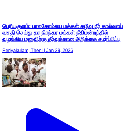
பெரியகுளம்: பாலகோம்பை மக்கள் கழிவு நீர் கால்வாய்
வசதி செய்து தர நிரந்தர மக்கள் நீதிமன்றத்தில்
வழங்கிய மனுவிற்கு தீர்வுக்கான அறிக்கை சமர்ப்பிப்பு
Periyakulam, Theni | Jan 29, 2026