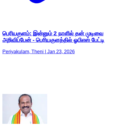
பெரியகுளம்: இன்னும் 2 நாளில் தன் முடிவை
அறிவிப்பேன் - பெரியகுளத்தில் ஓபிஎஸ் பேட்டி
Periyakulam, Theni | Jan 23, 2026