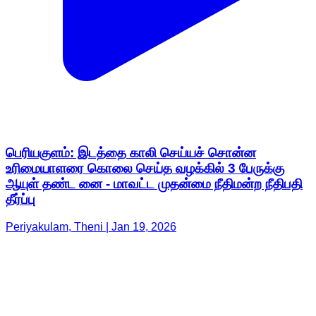
பெரியகுளம்: இடத்தை காலி செய்யச் சொன்ன
உரிமையாளரை கொலை செய்த வழக்கில் 3 பேருக்கு
ஆயுள் தண்ட னை - மாவட்ட முதன்மை நீதிமன்ற நீதிபதி
தீர்ப்பு
Periyakulam, Theni | Jan 19, 2026