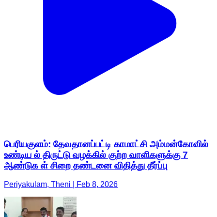
பெரியகுளம்: தேவதானப்பட்டி காமாட்சி அம்மன்கோவில்
உண்டிய ல் திருட்டு வழக்கில் குற்ற வாளிகளுக்கு 7
ஆண்டுக ள் சிறை தண்டனை விதித்து தீர்ப்பு
Periyakulam, Theni | Feb 8, 2026