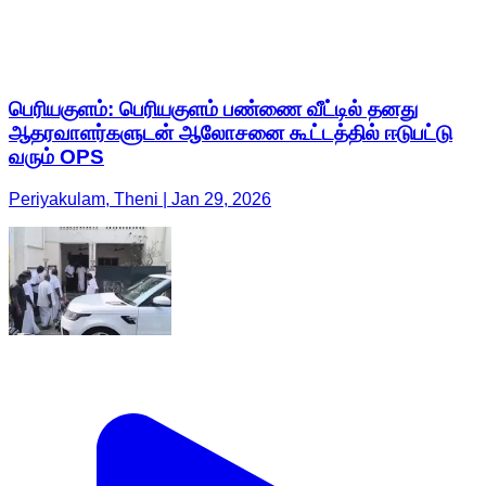
பெரியகுளம்: பெரியகுளம் பண்ணை வீட்டில் தனது
ஆதரவாளர்களுடன் ஆலோசனை கூட்டத்தில் ஈடுபட்டு
வரும் OPS
Periyakulam, Theni | Jan 29, 2026