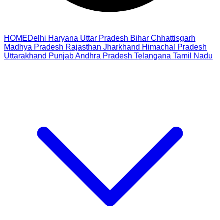
HOME
Delhi
Haryana
Uttar Pradesh
Bihar
Chhattisgarh
Madhya Pradesh
Rajasthan
Jharkhand
Himachal Pradesh
Uttarakhand
Punjab
Andhra Pradesh
Telangana
Tamil Nadu