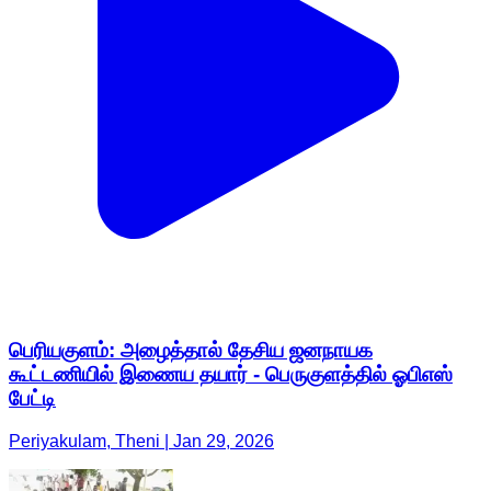
பெரியகுளம்: அழைத்தால் தேசிய ஜனநாயக
கூட்டணியில் இணைய தயார் - பெருகுளத்தில் ஓபிஎஸ்
பேட்டி
Periyakulam, Theni | Jan 29, 2026