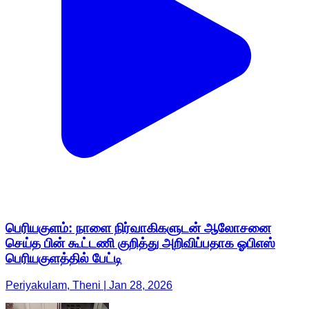
பெரியகுளம்: நாளை நிர்வாகிகளுடன் ஆலோசனை
செய்த பின் கூட்டணி குறித்து அறிவிப்பதாக ஓபிஎஸ்
பெரியகுளத்தில் பேட்டி
Periyakulam, Theni | Jan 28, 2026