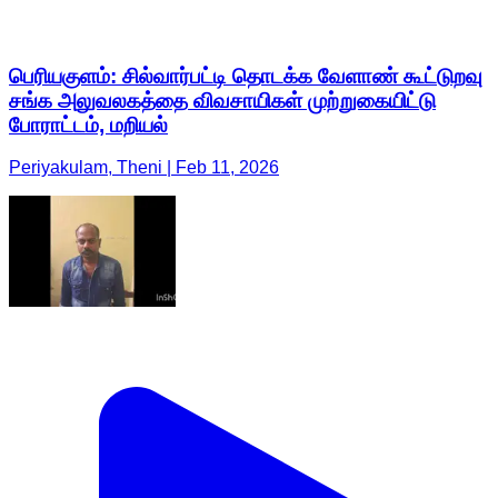
பெரியகுளம்: சில்வார்பட்டி தொடக்க வேளாண் கூட்டுறவு
சங்க அலுவலகத்தை விவசாயிகள் முற்றுகையிட்டு
போராட்டம், மறியல்
Periyakulam, Theni | Feb 11, 2026