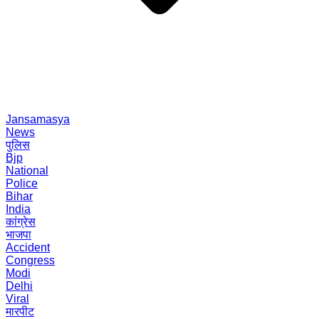
Jansamasya
News
पुलिस
Bjp
National
Police
Bihar
India
कांग्रेस
भाजपा
Accident
Congress
Modi
Delhi
Viral
मारपीट