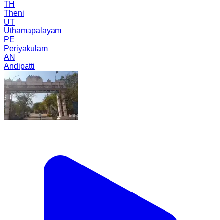
TH
Theni
UT
Uthamapalayam
PE
Periyakulam
AN
Andipatti