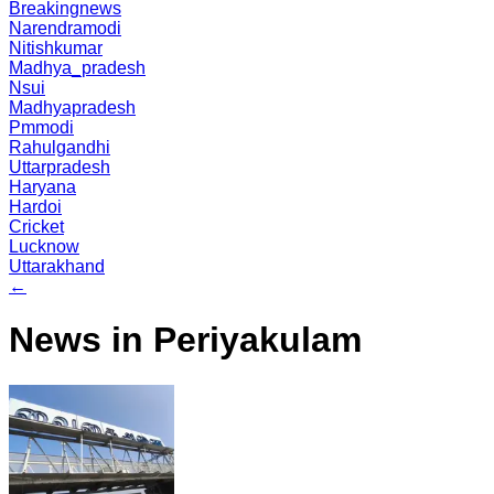
Breakingnews
Narendramodi
Nitishkumar
Madhya_pradesh
Nsui
Madhyapradesh
Pmmodi
Rahulgandhi
Uttarpradesh
Haryana
Hardoi
Cricket
Lucknow
Uttarakhand
←
News in Periyakulam