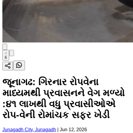
6
જૂનાગઢ: ગિરનાર રોપવેના
માધ્યમથી પ્રવાસનને વેગ મળ્યો
:૪૧ લાખથી વધુ પ્રવાસીઓએ
રોપ-વેની રોમાંચક સફર ખેડી
Junagadh City, Junagadh
|
Jun 12, 2026