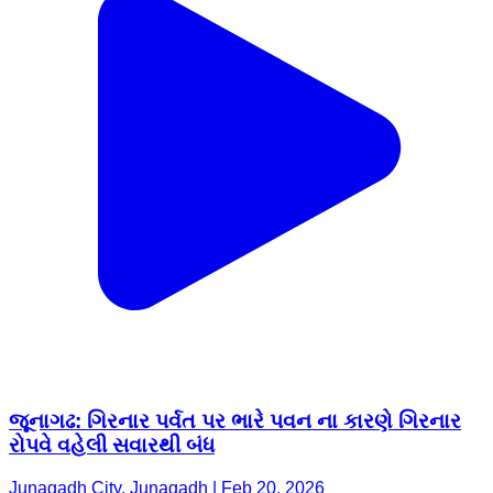
જૂનાગઢ: ગિરનાર પર્વત પર ભારે પવન ના કારણે ગિરનાર
રોપવે વહેલી સવારથી બંધ
Junagadh City, Junagadh | Feb 20, 2026