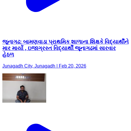
જૂનાગઢ: બામણવાડા પ્રાથમિક શાળાના શિક્ષકે વિદ્યાર્થીને
માર માર્યો , ઇજાગ્રસ્ત વિદ્યાર્થી જૂનાગઢમાં સારવાર
હેઠળ
Junagadh City, Junagadh | Feb 20, 2026