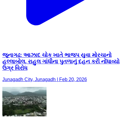
જૂનાગઢ: આઝાદ ચોક ખાતે ભાજપ યુવા મોરચાનો
હલ્લાબોલ, રાહુલ ગાંધીના પુતળાનું દહન કરી નોંધાવ્યો
ઉગ્ર વિરોધ
Junagadh City, Junagadh | Feb 20, 2026