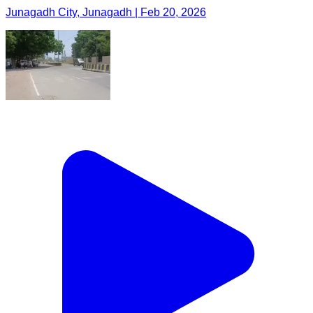
Junagadh City, Junagadh | Feb 20, 2026