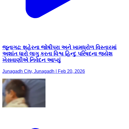
જૂનાગઢ: શહેરના જોષીપરા અને ખામધ્રોળ વિસ્તારમાં
અશાંત ધારો લાગુ કરતા વિશ્વ હિન્દુ પરિષદના જયેશ
ખેસવાણીએ નિવેદન આપ્યું
Junagadh City, Junagadh | Feb 20, 2026