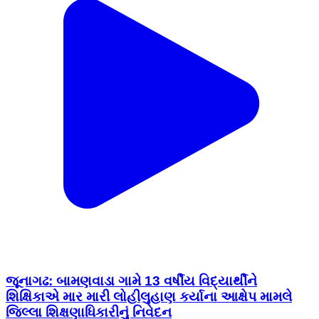
જૂનાગઢ: બામણવાડા ગામે 13 વર્ષીય વિદ્યાર્થીને
શિક્ષિકાએ માર મારી લોહીલુહાણ કર્યાના આક્ષેપ મામલે
જિલ્લા શિક્ષણાધિકારીનું નિવેદન