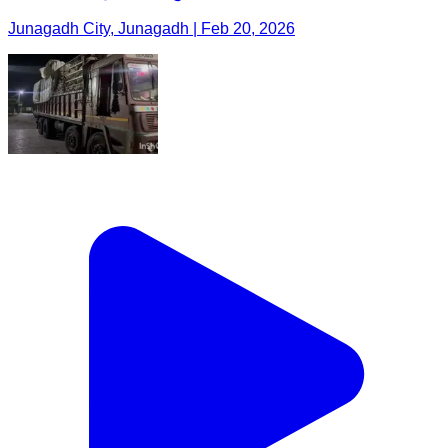
Junagadh City, Junagadh | Feb 20, 2026