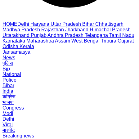
HOME
Delhi
Haryana
Uttar Pradesh
Bihar
Chhattisgarh
Madhya Pradesh
Rajasthan
Jharkhand
Himachal Pradesh
Uttarakhand
Punjab
Andhra Pradesh
Telangana
Tamil Nadu
Karnataka
Maharashtra
Assam
West Bengal
Tripura
Gujarat
Odisha
Kerala
Jansamasya
News
पुलिस
Bjp
National
Police
Bihar
India
कांग्रेस
भाजपा
Congress
Modi
Delhi
Viral
मारपीट
Breakingnews