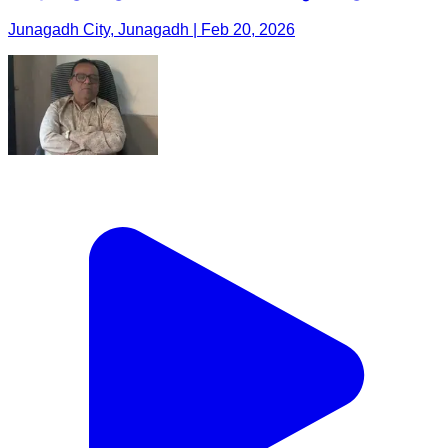
Junagadh City, Junagadh | Feb 20, 2026