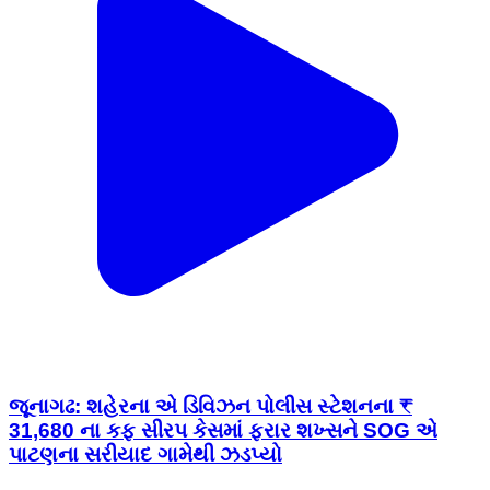
જૂનાગઢ: શહેરના એ ડિવિઝન પોલીસ સ્ટેશનના ₹
31,680 ના કફ સીરપ કેસમાં ફરાર શખ્સને SOG એ
પાટણના સરીયાદ ગામેથી ઝડપ્યો