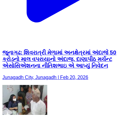
જૂનાગઢ: શિવરાત્રી મેળામાં અનક્ષેત્રમાં અંદાજે 50
કરોડનો માલ વપરાયાનો અંદાજ, દાણાપીઠ મર્ચન્ટ
એસોસિએશનના નીતિશભાઇ એ આપ્યું નિવેદન
Junagadh City, Junagadh | Feb 20, 2026