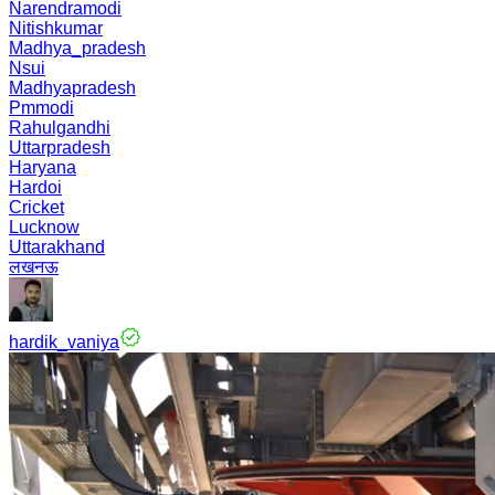
Narendramodi
Nitishkumar
Madhya_pradesh
Nsui
Madhyapradesh
Pmmodi
Rahulgandhi
Uttarpradesh
Haryana
Hardoi
Cricket
Lucknow
Uttarakhand
लखनऊ
hardik_vaniya