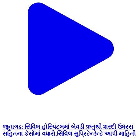
જૂનાગઢ: સિવિલ હોસ્પિટલમાં બેવડી ઋતુથી શરદી ઉધરસ
સહિતના કેસોમાં વધારો,સિવિલ સુપ્રિટેન્ડેન્ટે આપી માહિતી