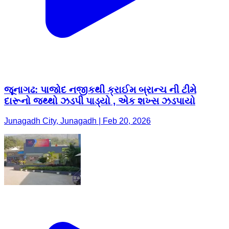
જૂનાગઢ: પાજોદ નજીકથી ક્રાઈમ બ્રાન્ચ ની ટીમે
દારૂનો જથ્થો ઝડપી પાડ્યો , એક શખ્સ ઝડપાયો
Junagadh City, Junagadh | Feb 20, 2026