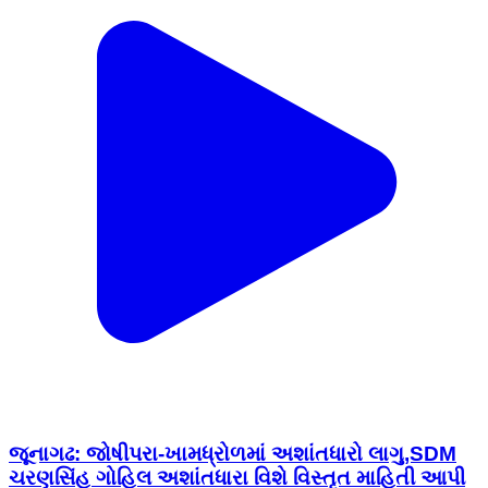
જૂનાગઢ: જોષીપરા-ખામધ્રોળમાં અશાંતધારો લાગુ,SDM
ચરણસિંહ ગોહિલ અશાંતધારા વિશે વિસ્તૃત માહિતી આપી