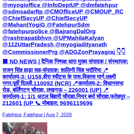
@myogioffice @InfoDeptUP @dmfatehpur
@sdmsadarftp @CMOfficeUP @CMOUP_RC
@ChiefSecyUP @ChiefSecyUP
@MahantYogiG @FatehpurSdm
@fatehpurpolice @BajrangDalOrg
@rashtrapatibhvn @UPMahilaKalyan
@112UttarPradesh @myogiadityanath
@CommissionerPrg @ADGZonPrayagraj 👇👇
🟥 ND NEWS | दैनिक निष्पक्ष धारा मुख्य संपादक / संस्थापक:
राजन सिंह हाड़ा सह-संपादक: शालिनी सिंह भदौरिया 📍
कार्यालय-3: U158,हीरा स्वीट्स के पास,विकास मार्ग,लक्ष्मी
नगर,पूर्वी दिल्ली,110092 (NCR) 📍कार्यालय-2: विधानसभा
रोड, बर्लिंगटन चौराहा, लखनऊ – 226001 (UP) 📍
कार्यालय-1: 1/1 अटल बिहारी चौराहा,नियर बर्मा चौराहा,फतेहपुर –
212601 (UP 📞 मोबाइल: 9696119696
Fatehpur, Fatehpur | Aug 7, 2026