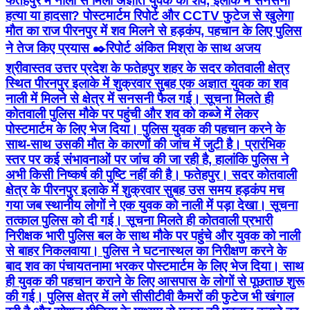
फतेहपुर में नाली से मिला अज्ञात युवक का शव, इलाके में सनसनी
हत्या या हादसा? पोस्टमार्टम रिपोर्ट और CCTV फुटेज से खुलेगा
मौत का राज पीरनपुर में शव मिलने से हड़कंप, पहचान के लिए पुलिस
ने तेज किए प्रयास ✒️रिपोर्ट अंकित मिश्रा के साथ अजय
श्रीवास्तव उत्तर प्रदेश के फतेहपुर शहर के सदर कोतवाली क्षेत्र
स्थित पीरनपुर इलाके में शुक्रवार सुबह एक अज्ञात युवक का शव
नाली में मिलने से क्षेत्र में सनसनी फैल गई। सूचना मिलते ही
कोतवाली पुलिस मौके पर पहुंची और शव को कब्जे में लेकर
पोस्टमार्टम के लिए भेज दिया। पुलिस युवक की पहचान करने के
साथ-साथ उसकी मौत के कारणों की जांच में जुटी है। प्रारंभिक
स्तर पर कई संभावनाओं पर जांच की जा रही है, हालांकि पुलिस ने
अभी किसी निष्कर्ष की पुष्टि नहीं की है। फतेहपुर। सदर कोतवाली
क्षेत्र के पीरनपुर इलाके में शुक्रवार सुबह उस समय हड़कंप मच
गया जब स्थानीय लोगों ने एक युवक को नाली में पड़ा देखा। सूचना
तत्काल पुलिस को दी गई। सूचना मिलते ही कोतवाली प्रभारी
निरीक्षक भारी पुलिस बल के साथ मौके पर पहुंचे और युवक को नाली
से बाहर निकलवाया। पुलिस ने घटनास्थल का निरीक्षण करने के
बाद शव का पंचायतनामा भरकर पोस्टमार्टम के लिए भेज दिया। साथ
ही युवक की पहचान कराने के लिए आसपास के लोगों से पूछताछ शुरू
की गई। पुलिस क्षेत्र में लगे सीसीटीवी कैमरों की फुटेज भी खंगाल