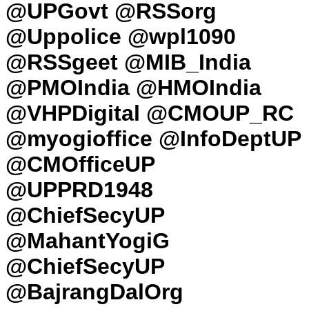
@UPGovt @RSSorg
@Uppolice @wpl1090
@RSSgeet @MIB_India
@PMOIndia @HMOIndia
@VHPDigital @CMOUP_RC
@myogioffice @InfoDeptUP
@CMOfficeUP
@UPPRD1948
@ChiefSecyUP
@MahantYogiG
@ChiefSecyUP
@BajrangDalOrg