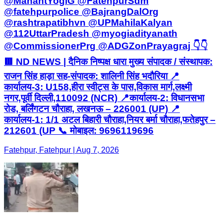
@MahantYogiG @FatehpurSdm
@fatehpurpolice @BajrangDalOrg
@rashtrapatibhvn @UPMahilaKalyan
@112UttarPradesh @myogiadityanath
@CommissionerPrg @ADGZonPrayagraj 👇👇
🟥 ND NEWS | दैनिक निष्पक्ष धारा मुख्य संपादक / संस्थापक:
राजन सिंह हाड़ा सह-संपादक: शालिनी सिंह भदौरिया 📍
कार्यालय-3: U158,हीरा स्वीट्स के पास,विकास मार्ग,लक्ष्मी
नगर,पूर्वी दिल्ली,110092 (NCR) 📍कार्यालय-2: विधानसभा
रोड, बर्लिंगटन चौराहा, लखनऊ – 226001 (UP) 📍
कार्यालय-1: 1/1 अटल बिहारी चौराहा,नियर बर्मा चौराहा,फतेहपुर –
212601 (UP 📞 मोबाइल: 9696119696
Fatehpur, Fatehpur | Aug 7, 2026