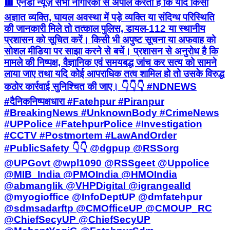
🟥 एनडी न्यूज़ सभी नागरिकों से अपील करता है कि यदि किसी
अज्ञात व्यक्ति, घायल अवस्था में पड़े व्यक्ति या संदिग्ध परिस्थिति
की जानकारी मिले तो तत्काल पुलिस, डायल-112 या स्थानीय
प्रशासन को सूचित करें। किसी भी अपुष्ट सूचना या अफवाह को
सोशल मीडिया पर साझा करने से बचें। प्रशासन से अनुरोध है कि
मामले की निष्पक्ष, वैज्ञानिक एवं समयबद्ध जांच कर सत्य को सामने
लाया जाए तथा यदि कोई आपराधिक तत्व शामिल हो तो उसके विरुद्ध
कठोर कार्रवाई सुनिश्चित की जाए। 👇👇👇 #NDNEWS
#दैनिकनिष्पक्षधारा #Fatehpur #Piranpur
#BreakingNews #UnknownBody #CrimeNews
#UPPolice #FatehpurPolice #Investigation
#CCTV #Postmortem #LawAndOrder
#PublicSafety 👇👇 @dgpup @RSSorg
@UPGovt @wpl1090 @RSSgeet @Uppolice
@MIB_India @PMOIndia @HMOIndia
@abmanglik @VHPDigital @igrangealld
@myogioffice @InfoDeptUP @dmfatehpur
@sdmsadarftp @CMOfficeUP @CMOUP_RC
@ChiefSecyUP @ChiefSecyUP