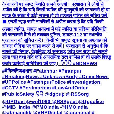
के कारणों पर स्पष्ट स्थिति सामने आएगी। प्रशासन ने लोगों से
अपील की है कि यदि किसी व्यक्ति की गुमशुदगी की जानकारी हो या
मृतक के संबंध में कोई सूचना हो तो तत्काल पुलिस को सूचित करें।
🟥 एनडी न्यूज़ सभी नागरिकों से अपील करता है कि यदि किसी
अज्ञात व्यक्ति, घायल अवस्था में पड़े व्यक्ति या संदिग्ध परिस्थिति
की जानकारी मिले तो तत्काल पुलिस, डायल-112 या स्थानीय
प्रशासन को सूचित करें। किसी भी अपुष्ट सूचना या अफवाह को
सोशल मीडिया पर साझा करने से बचें। प्रशासन से अनुरोध है कि
मामले की निष्पक्ष, वैज्ञानिक एवं समयबद्ध जांच कर सत्य को सामने
लाया जाए तथा यदि कोई आपराधिक तत्व शामिल हो तो उसके विरुद्ध
कठोर कार्रवाई सुनिश्चित की जाए। 👇👇👇 #NDNEWS
#दैनिकनिष्पक्षधारा #Fatehpur #Piranpur
#BreakingNews #UnknownBody #CrimeNews
#UPPolice #FatehpurPolice #Investigation
#CCTV #Postmortem #LawAndOrder
#PublicSafety 👇👇 @dgpup @RSSorg
@UPGovt @wpl1090 @RSSgeet @Uppolice
@MIB_India @PMOIndia @HMOIndia
@abmanglik @VHPDigital @igrangealld