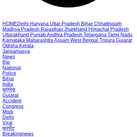
HOME
Delhi
Haryana
Uttar Pradesh
Bihar
Chhattisgarh
Madhya Pradesh
Rajasthan
Jharkhand
Himachal Pradesh
Uttarakhand
Punjab
Andhra Pradesh
Telangana
Tamil Nadu
Karnataka
Maharashtra
Assam
West Bengal
Tripura
Gujarat
Odisha
Kerala
Jansamasya
News
Bjp
National
Police
Bihar
India
कांग्रेस
Gujarat
Accident
Congress
Modi
Delhi
Viral
मारपीट
Breakingnews