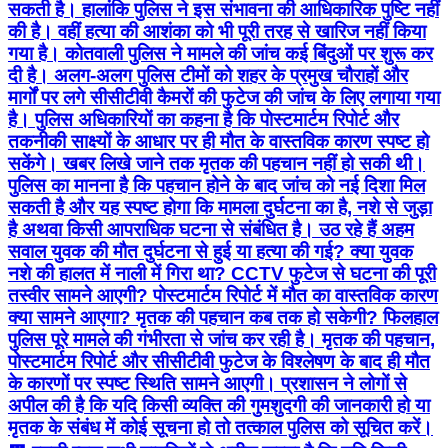
सकती है। हालांकि पुलिस ने इस संभावना की आधिकारिक पुष्टि नहीं
की है। वहीं हत्या की आशंका को भी पूरी तरह से खारिज नहीं किया
गया है। कोतवाली पुलिस ने मामले की जांच कई बिंदुओं पर शुरू कर
दी है। अलग-अलग पुलिस टीमों को शहर के प्रमुख चौराहों और
मार्गों पर लगे सीसीटीवी कैमरों की फुटेज की जांच के लिए लगाया गया
है। पुलिस अधिकारियों का कहना है कि पोस्टमार्टम रिपोर्ट और
तकनीकी साक्ष्यों के आधार पर ही मौत के वास्तविक कारण स्पष्ट हो
सकेंगे। खबर लिखे जाने तक मृतक की पहचान नहीं हो सकी थी।
पुलिस का मानना है कि पहचान होने के बाद जांच को नई दिशा मिल
सकती है और यह स्पष्ट होगा कि मामला दुर्घटना का है, नशे से जुड़ा
है अथवा किसी आपराधिक घटना से संबंधित है। उठ रहे हैं अहम
सवाल युवक की मौत दुर्घटना से हुई या हत्या की गई? क्या युवक
नशे की हालत में नाली में गिरा था? CCTV फुटेज से घटना की पूरी
तस्वीर सामने आएगी? पोस्टमार्टम रिपोर्ट में मौत का वास्तविक कारण
क्या सामने आएगा? मृतक की पहचान कब तक हो सकेगी? फिलहाल
पुलिस पूरे मामले की गंभीरता से जांच कर रही है। मृतक की पहचान,
पोस्टमार्टम रिपोर्ट और सीसीटीवी फुटेज के विश्लेषण के बाद ही मौत
के कारणों पर स्पष्ट स्थिति सामने आएगी। प्रशासन ने लोगों से
अपील की है कि यदि किसी व्यक्ति की गुमशुदगी की जानकारी हो या
मृतक के संबंध में कोई सूचना हो तो तत्काल पुलिस को सूचित करें।