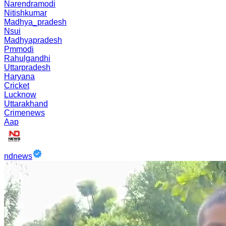
Narendramodi
Nitishkumar
Madhya_pradesh
Nsui
Madhyapradesh
Pmmodi
Rahulgandhi
Uttarpradesh
Haryana
Cricket
Lucknow
Uttarakhand
Crimenews
Aap
ndnews