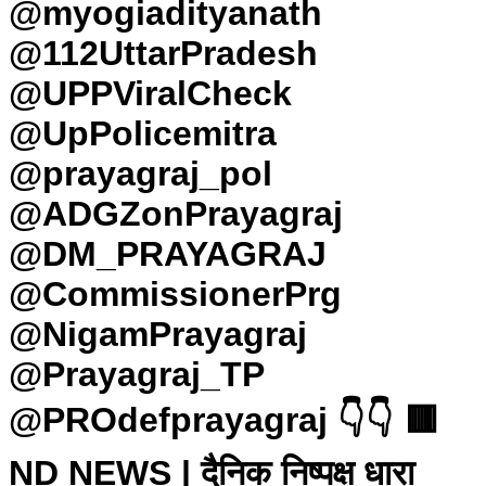
@myogiadityanath
@112UttarPradesh
@UPPViralCheck
@UpPolicemitra
@prayagraj_pol
@ADGZonPrayagraj
@DM_PRAYAGRAJ
@CommissionerPrg
@NigamPrayagraj
@Prayagraj_TP
@PROdefprayagraj 👇👇 🟥
ND NEWS | दैनिक निष्पक्ष धारा