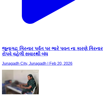
જૂનાગઢ: ગિરનાર પર્વત પર ભારે પવન ના કારણે ગિરનાર
રોપવે વહેલી સવારથી બંધ
Junagadh City, Junagadh | Feb 20, 2026