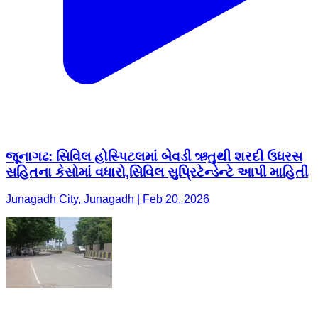
જૂનાગઢ: સિવિલ હોસ્પિટલમાં બેવડી ઋતુથી શરદી ઉધરસ
સહિતના કેસોમાં વધારો,સિવિલ સુપ્રિટેન્ડેન્ટે આપી માહિતી
Junagadh City, Junagadh | Feb 20, 2026