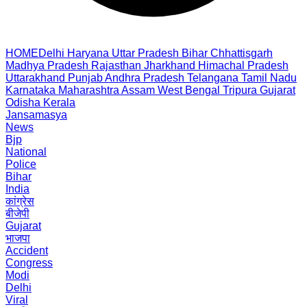
HOME
Delhi
Haryana
Uttar Pradesh
Bihar
Chhattisgarh
Madhya Pradesh
Rajasthan
Jharkhand
Himachal Pradesh
Uttarakhand
Punjab
Andhra Pradesh
Telangana
Tamil Nadu
Karnataka
Maharashtra
Assam
West Bengal
Tripura
Gujarat
Odisha
Kerala
Jansamasya
News
Bjp
National
Police
Bihar
India
कांग्रेस
बीजेपी
Gujarat
भाजपा
Accident
Congress
Modi
Delhi
Viral