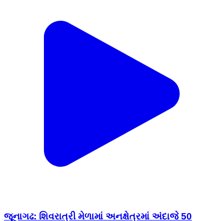
જૂનાગઢ: શિવરાત્રી મેળામાં અનક્ષેત્રમાં અંદાજે 50