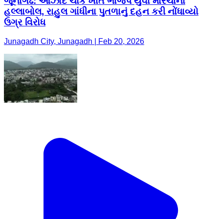
જૂનાગઢ: આઝાદ ચોક ખાતે ભાજપ યુવા મોરચાનો
હલ્લાબોલ, રાહુલ ગાંધીના પુતળાનું દહન કરી નોંધાવ્યો
ઉગ્ર વિરોધ
Junagadh City, Junagadh | Feb 20, 2026