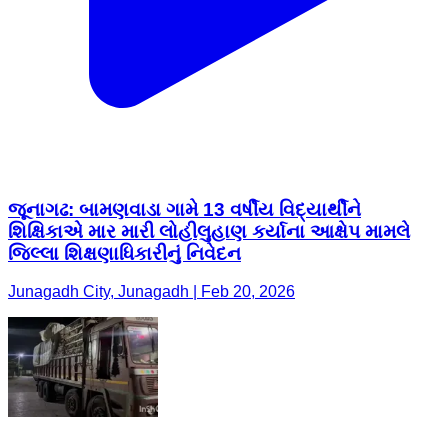
જૂનાગઢ: બામણવાડા ગામે 13 વર્ષીય વિદ્યાર્થીને
શિક્ષિકાએ માર મારી લોહીલુહાણ કર્યાના આક્ષેપ મામલે
જિલ્લા શિક્ષણાધિકારીનું નિવેદન
Junagadh City, Junagadh | Feb 20, 2026