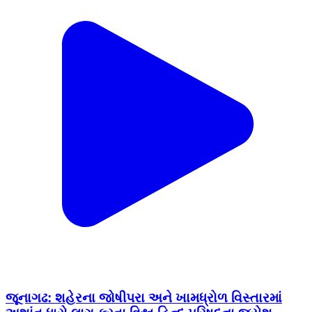
જૂનાગઢ: શહેરના જોષીપરા અને ખામધ્રોળ વિસ્તારમાં