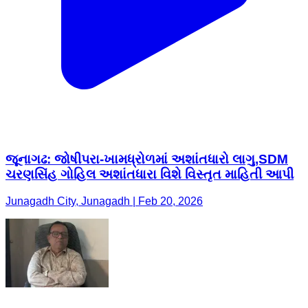
જૂનાગઢ: જોષીપરા-ખામધ્રોળમાં અશાંતધારો લાગુ,SDM
ચરણસિંહ ગોહિલ અશાંતધારા વિશે વિસ્તૃત માહિતી આપી
Junagadh City, Junagadh | Feb 20, 2026