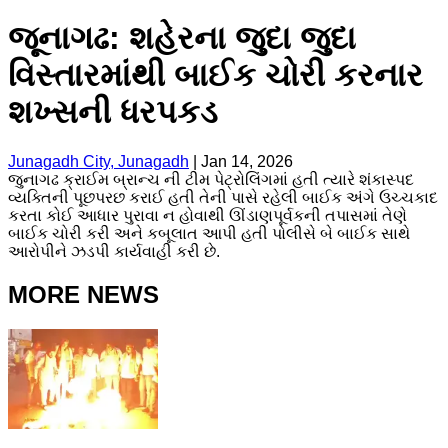
જૂનાગઢ: શહેરના જુદા જુદા
વિસ્તારમાંથી બાઈક ચોરી કરનાર
શખ્સની ધરપકડ
Junagadh City, Junagadh
|
Jan 14, 2026
જુનાગઢ ક્રાઈમ બ્રાન્ચ ની ટીમ પેટ્રોલિંગમાં હતી ત્યારે શંકાસ્પદ
વ્યક્તિની પૂછપરછ કરાઈ હતી તેની પાસે રહેલી બાઈક અંગે ઉચ્ચકાદ
કરતા કોઈ આધાર પુરાવા ન હોવાથી ઊંડાણપૂર્વકની તપાસમાં તેણે
બાઈક ચોરી કરી અને કબૂલાત આપી હતી પોલીસે બે બાઈક સાથે
આરોપીને ઝડપી કાર્યવાહી કરી છે.
MORE NEWS