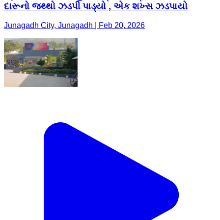
દારૂનો જથ્થો ઝડપી પાડ્યો , એક શખ્સ ઝડપાયો
Junagadh City, Junagadh | Feb 20, 2026