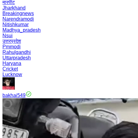
मारपीट
Jharkhand
Breakingnews
Narendramodi
Nitishkumar
Madhya_pradesh
Nsui
उत्तरप्रदेश
Pmmodi
Rahulgandhi
Uttarpradesh
Haryana
Cricket
Lucknow
bakhai549