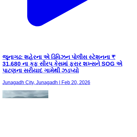
જૂનાગઢ: શહેરના એ ડિવિઝન પોલીસ સ્ટેશનના ₹
31,680 ના કફ સીરપ કેસમાં ફરાર શખ્સને SOG એ
પાટણના સરીયાદ ગામેથી ઝડપ્યો
Junagadh City, Junagadh | Feb 20, 2026