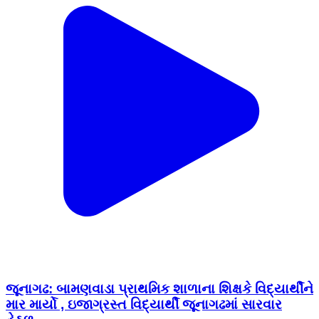
જૂનાગઢ: બામણવાડા પ્રાથમિક શાળાના શિક્ષકે વિદ્યાર્થીને
માર માર્યો , ઇજાગ્રસ્ત વિદ્યાર્થી જૂનાગઢમાં સારવાર