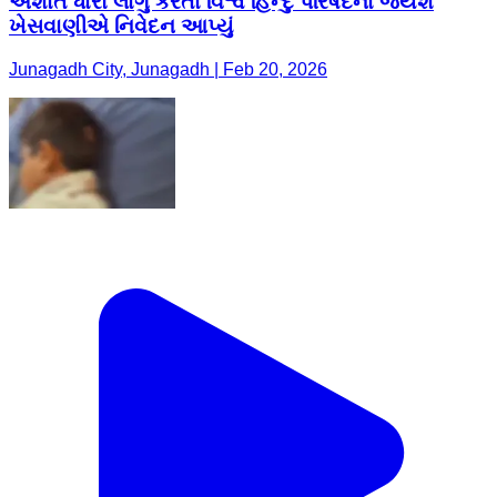
અશાંત ધારો લાગુ કરતા વિશ્વ હિન્દુ પરિષદના જયેશ
ખેસવાણીએ નિવેદન આપ્યું
Junagadh City, Junagadh | Feb 20, 2026