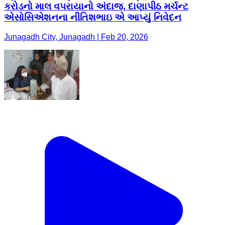
કરોડનો માલ વપરાયાનો અંદાજ, દાણાપીઠ મર્ચન્ટ
એસોસિએશનના નીતિશભાઇ એ આપ્યું નિવેદન
Junagadh City, Junagadh | Feb 20, 2026