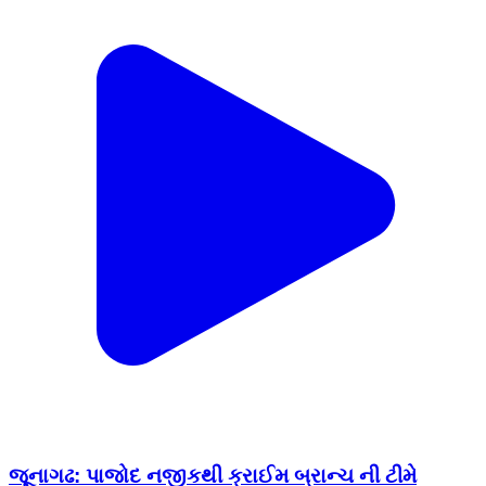
જૂનાગઢ: પાજોદ નજીકથી ક્રાઈમ બ્રાન્ચ ની ટીમે