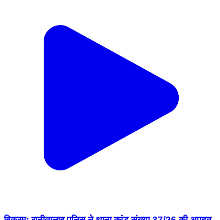
बिक्रम: रानीतालाब पुलिस ने थाना कांड संख्या 37/26 की अपहृत