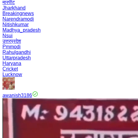
मारपीट
Jharkhand
Breakingnews
Narendramodi
Nitishkumar
Madhya_pradesh
Nsui
उत्तरप्रदेश
Pmmodi
Rahulgandhi
Uttarpradesh
Haryana
Cricket
Lucknow
awanish3186