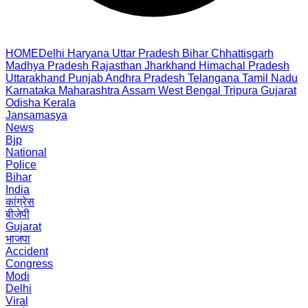
HOME
Delhi
Haryana
Uttar Pradesh
Bihar
Chhattisgarh
Madhya Pradesh
Rajasthan
Jharkhand
Himachal Pradesh
Uttarakhand
Punjab
Andhra Pradesh
Telangana
Tamil Nadu
Karnataka
Maharashtra
Assam
West Bengal
Tripura
Gujarat
Odisha
Kerala
Jansamasya
News
Bjp
National
Police
Bihar
India
कांग्रेस
बीजेपी
Gujarat
भाजपा
Accident
Congress
Modi
Delhi
Viral