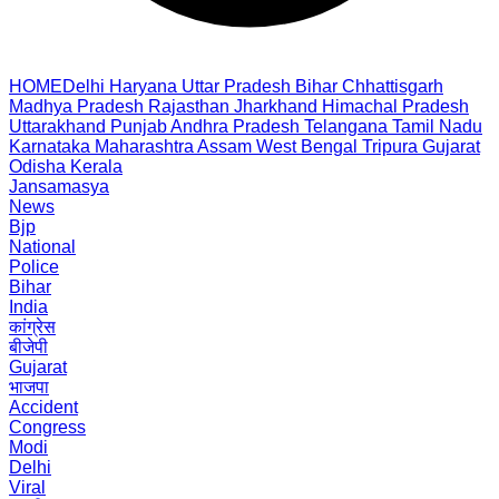
HOME
Delhi
Haryana
Uttar Pradesh
Bihar
Chhattisgarh
Madhya Pradesh
Rajasthan
Jharkhand
Himachal Pradesh
Uttarakhand
Punjab
Andhra Pradesh
Telangana
Tamil Nadu
Karnataka
Maharashtra
Assam
West Bengal
Tripura
Gujarat
Odisha
Kerala
Jansamasya
News
Bjp
National
Police
Bihar
India
कांग्रेस
बीजेपी
Gujarat
भाजपा
Accident
Congress
Modi
Delhi
Viral