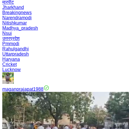
मारपीट
Jharkhand
Breakingnews
Narendramodi
Nitishkumar
Madhya_pradesh
Nsui
उत्तरप्रदेश
Pmmodi
Rahulgandhi
Uttarpradesh
Haryana
Cricket
Lucknow
maganprajapat1988