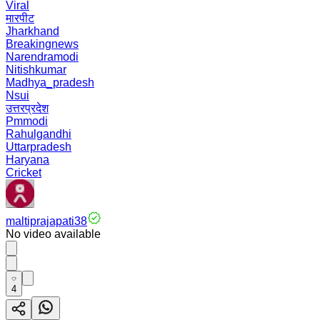
Viral
मारपीट
Jharkhand
Breakingnews
Narendramodi
Nitishkumar
Madhya_pradesh
Nsui
उत्तरप्रदेश
Pmmodi
Rahulgandhi
Uttarpradesh
Haryana
Cricket
maltiprajapati38
No video available
4