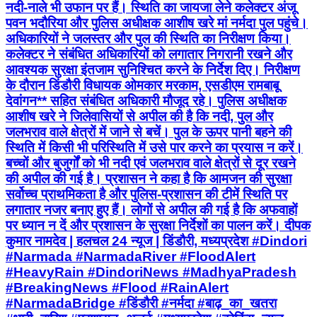
नदी-नाले भी उफान पर हैं। स्थिति का जायजा लेने कलेक्टर अंजू
पवन भदौरिया और पुलिस अधीक्षक आशीष खरे मां नर्मदा पुल पहुंचे।
अधिकारियों ने जलस्तर और पुल की स्थिति का निरीक्षण किया।
कलेक्टर ने संबंधित अधिकारियों को लगातार निगरानी रखने और
आवश्यक सुरक्षा इंतजाम सुनिश्चित करने के निर्देश दिए। निरीक्षण
के दौरान डिंडौरी विधायक ओमकार मरकाम, एसडीएम रामबाबू
देवांगन** सहित संबंधित अधिकारी मौजूद रहे। पुलिस अधीक्षक
आशीष खरे ने जिलेवासियों से अपील की है कि नदी, पुल और
जलभराव वाले क्षेत्रों में जाने से बचें। पुल के ऊपर पानी बहने की
स्थिति में किसी भी परिस्थिति में उसे पार करने का प्रयास न करें।
बच्चों और बुजुर्गों को भी नदी एवं जलभराव वाले क्षेत्रों से दूर रखने
की अपील की गई है। प्रशासन ने कहा है कि आमजन की सुरक्षा
सर्वोच्च प्राथमिकता है और पुलिस-प्रशासन की टीमें स्थिति पर
लगातार नजर बनाए हुए हैं। लोगों से अपील की गई है कि अफवाहों
पर ध्यान न दें और प्रशासन के सुरक्षा निर्देशों का पालन करें। दीपक
कुमार नामदेव | हलचल 24 न्यूज | डिंडौरी, मध्यप्रदेश #Dindori
#Narmada #NarmadaRiver #FloodAlert
#HeavyRain #DindoriNews #MadhyaPradesh
#BreakingNews #Flood #RainAlert
#NarmadaBridge #डिंडौरी #नर्मदा #बाढ़_का_खतरा