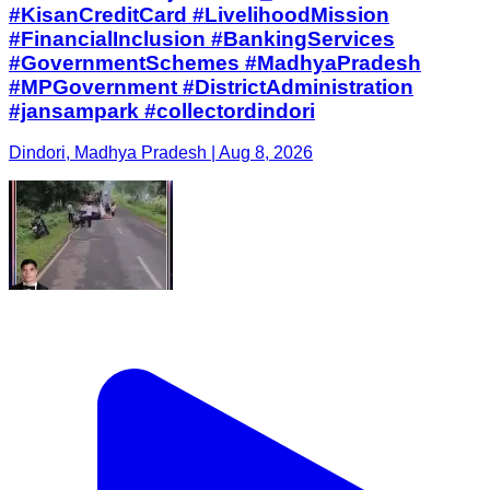
#KisanCreditCard #LivelihoodMission
#FinancialInclusion #BankingServices
#GovernmentSchemes #MadhyaPradesh
#MPGovernment #DistrictAdministration
#jansampark #collectordindori
Dindori, Madhya Pradesh | Aug 8, 2026