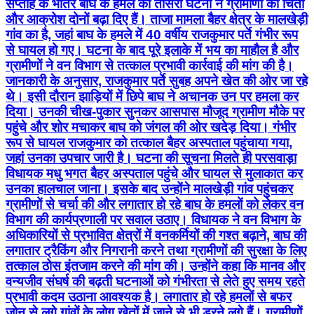
सप्ताह के भीतर बाघ के हमले की तीसरी घटना ने ग्रामीणों की चिंता
और आक्रोश दोनों बढ़ा दिए हैं। ताजा मामला बैहर क्षेत्र के मालखेड़ी
गांव का है, जहां बाघ के हमले में 40 वर्षीय राजकुमार पर्ते गंभीर रूप
से घायल हो गए। घटना के बाद पूरे इलाके में भय का माहौल है और
ग्रामीणों ने वन विभाग से तत्काल प्रभावी कार्रवाई की मांग की है।
जानकारी के अनुसार, राजकुमार पर्ते सुबह अपने खेत की ओर जा रहे
थे। इसी दौरान झाड़ियों में छिपे बाघ ने अचानक उन पर हमला कर
दिया। उनकी चीख-पुकार सुनकर आसपास मौजूद ग्रामीण मौके पर
पहुंचे और शोर मचाकर बाघ को जंगल की ओर खदेड़ दिया। गंभीर
रूप से घायल राजकुमार को तत्काल बैहर अस्पताल पहुंचाया गया,
जहां उनका उपचार जारी है। घटना की सूचना मिलते ही परसवाड़ा
विधायक मधु भगत बैहर अस्पताल पहुंचे और घायल से मुलाकात कर
उनका हालचाल जाना। इसके बाद उन्होंने मालखेड़ी गांव पहुंचकर
ग्रामीणों से चर्चा की और लगातार हो रहे बाघ के हमलों को लेकर वन
विभाग की कार्यप्रणाली पर सवाल उठाए। विधायक ने वन विभाग के
अधिकारियों से प्रभावित क्षेत्रों में वनकर्मियों की गश्त बढ़ाने, बाघ की
लगातार ट्रैकिंग और निगरानी करने तथा ग्रामीणों की सुरक्षा के लिए
तत्काल ठोस इंतजाम करने की मांग की। उन्होंने कहा कि मानव और
वन्यजीव संघर्ष की बढ़ती घटनाओं को गंभीरता से लेते हुए समय रहते
प्रभावी कदम उठाना आवश्यक है। लगातार हो रहे हमलों से बफर
जोन से लगे गांवों के लोग खेतों में जाने से भी डरने लगे हैं। ग्रामीणों