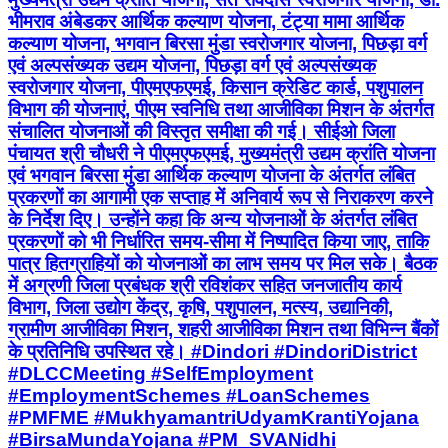
भीमराव अंबेडकर आर्थिक कल्याण योजना, टंट्या मामा आर्थिक
कल्याण योजना, भगवान बिरसा मुंडा स्वरोजगार योजना, पिछड़ा वर्ग
एवं अल्पसंख्यक उद्यम योजना, पिछड़ा वर्ग एवं अल्पसंख्यक
स्वरोजगार योजना, पीएमएफएमई, किसान क्रेडिट कार्ड, पशुपालन
विभाग की योजनाएं, पीएम स्वनिधि तथा आजीविका मिशन के अंतर्गत
संचालित योजनाओं की विस्तृत समीक्षा की गई। सीईओ जिला
पंचायत श्री चौधरी ने पीएमएफएमई, मुख्यमंत्री उद्यम क्रांति योजना
एवं भगवान बिरसा मुंडा आर्थिक कल्याण योजना के अंतर्गत लंबित
प्रकरणों का आगामी एक सप्ताह में अनिवार्य रूप से निराकरण करने
के निर्देश दिए। उन्होंने कहा कि अन्य योजनाओं के अंतर्गत लंबित
प्रकरणों को भी निर्धारित समय-सीमा में निष्पादित किया जाए, ताकि
पात्र हितग्राहियों को योजनाओं का लाभ समय पर मिल सके। बैठक
में अग्रणी जिला प्रबंधक श्री रविशंकर सहित जनजातीय कार्य
विभाग, जिला उद्योग केंद्र, कृषि, पशुपालन, मत्स्य, उद्यानिकी,
ग्रामीण आजीविका मिशन, शहरी आजीविका मिशन तथा विभिन्न बैंकों
के प्रतिनिधि उपस्थित रहे। #Dindori #DindoriDistrict
#DLCCMeeting #SelfEmployment
#EmploymentSchemes #LoanSchemes
#PMFME #MukhyamantriUdyamKrantiYojana
#BirsaMundaYojana #PM_SVANidhi