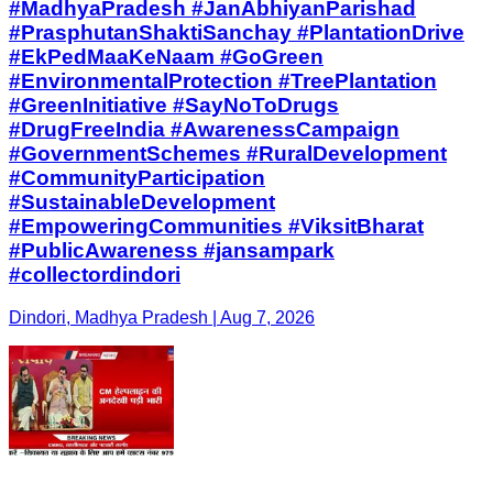
#MadhyaPradesh #JanAbhiyanParishad
#PrasphutanShaktiSanchay #PlantationDrive
#EkPedMaaKeNaam #GoGreen
#EnvironmentalProtection #TreePlantation
#GreenInitiative #SayNoToDrugs
#DrugFreeIndia #AwarenessCampaign
#GovernmentSchemes #RuralDevelopment
#CommunityParticipation
#SustainableDevelopment
#EmpoweringCommunities #ViksitBharat
#PublicAwareness #jansampark
#collectordindori
Dindori, Madhya Pradesh | Aug 7, 2026