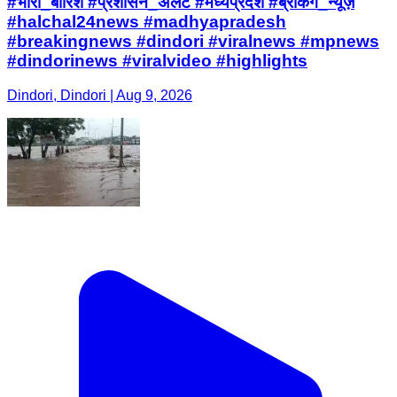
#भारी_बारिश #प्रशासन_अलर्ट #मध्यप्रदेश #ब्रेकिंग_न्यूज़
#halchal24news #madhyapradesh
#breakingnews #dindori #viralnews #mpnews
#dindorinews #viralvideo #highlights
Dindori, Dindori | Aug 9, 2026