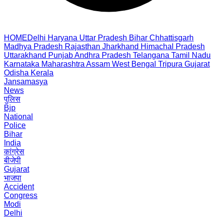
HOME
Delhi
Haryana
Uttar Pradesh
Bihar
Chhattisgarh
Madhya Pradesh
Rajasthan
Jharkhand
Himachal Pradesh
Uttarakhand
Punjab
Andhra Pradesh
Telangana
Tamil Nadu
Karnataka
Maharashtra
Assam
West Bengal
Tripura
Gujarat
Odisha
Kerala
Jansamasya
News
पुलिस
Bjp
National
Police
Bihar
India
कांग्रेस
बीजेपी
Gujarat
भाजपा
Accident
Congress
Modi
Delhi