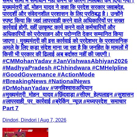
समय सीमा में समाधान नहीं करने के कारण निलंबित कर दिया गया।
मुख्यमंत्री डॉ. मोहन यादव ने कहा कि प्रदेश सरकार जवाबदेह,
पारदर्शी और संवेदनशील प्रशासन के लिए प्रतिबद्ध है। उन्होंने
स्पष्ट किया कि जहां लापरवाही करने वाले अधिकारियों पर सख्त
कार्रवाई होगी, वहीं उत्कृष्ट कार्य करने वाले कर्मचारियों और
अधिकारियों को प्रोत्साहन और पदोन्नति देकर सम्मानित किया
जाएगा। मुख्यमंत्री की इस कार्रवाई को प्रदेशभर के प्रशासनिक
अमले के लिए कड़ा संदेश माना जा रहा है कि जनहित के मामलों में
किसी भी प्रकार की ढिलाई अब बर्दाश्त नहीं की जाएगी।
#CMMohanYadav #JanVishwasAbhiyan2026
#MadhyaPradesh #Chhindwara #CMHelpline
#GoodGovernance #ActionMode
#BreakingNews #NationalNews
#DrMohanYadav #जनविश्वासअभियान
#मुख्यमंत्री_मोहन_यादव #छिंदवाड़ा #सीएम_हेल्पलाइन #सुशासन
#लापरवाही_पर_कार्रवाई #ब्रेकिंग_न्यूज़ #मध्यप्रदेश_समाचार
Part 7
Dindori, Dindori | Aug 7, 2026