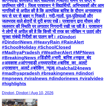
आंगनवाड़ी कार्यकर्ता और सहायिका निर्धारित समय पर केंद्र में
उपस्थित रहेंगी। जिला प्रशासन ने विद्यार्थियों, अभिभावकों और आम
नागरिकों से अपील की है कि अत्यधिक बारिश के दौरान अनावश्यक
रूप से घर से बाहर न निकलें। नदी-नालों, पुल-पुलियाओं और
जलभराव वाले क्षेत्रों से दूरी बनाए रखें। प्रशासन द्वारा मौसम और
जलस्तर की स्थिति पर लगातार निगरानी रखी जा रही है। प्रशासन
ने लोगों से अपील की है कि किसी भी तरह का जोखिम न उठाएं और
सुरक्षा संबंधी निर्देशों का पालन करें। #Dindori
#DindoriNews #HeavyRain #RainAlert
#SchoolHoliday #SchoolClosed
#MadhyaPradesh #WeatherAlert #MPNews
#BreakingNews #डिंडौरी #भारी_बारिश #स्कूल_बंद
#अवकाश #आंगनवाड़ी #मध्यप्रदेश #बारिश_का_अलर्ट
#प्रशासन_अलर्ट #ब्रेकिंग_न्यूज़j #halchal24news
#madhyapradesh #breakingnews #dindori
#mpnews #viralnews #dindorinews #viralvideo
#highlights
Dindori, Dindori | Aug 10, 2026