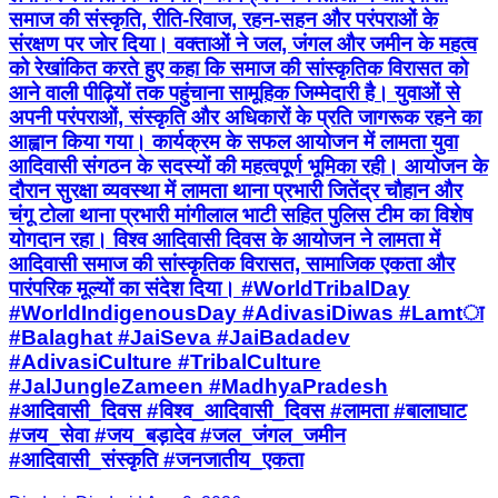
समाज की संस्कृति, रीति-रिवाज, रहन-सहन और परंपराओं के
संरक्षण पर जोर दिया। वक्ताओं ने जल, जंगल और जमीन के महत्व
को रेखांकित करते हुए कहा कि समाज की सांस्कृतिक विरासत को
आने वाली पीढ़ियों तक पहुंचाना सामूहिक जिम्मेदारी है। युवाओं से
अपनी परंपराओं, संस्कृति और अधिकारों के प्रति जागरूक रहने का
आह्वान किया गया। कार्यक्रम के सफल आयोजन में लामता युवा
आदिवासी संगठन के सदस्यों की महत्वपूर्ण भूमिका रही। आयोजन के
दौरान सुरक्षा व्यवस्था में लामता थाना प्रभारी जितेंद्र चौहान और
चंगू टोला थाना प्रभारी मांगीलाल भाटी सहित पुलिस टीम का विशेष
योगदान रहा। विश्व आदिवासी दिवस के आयोजन ने लामता में
आदिवासी समाज की सांस्कृतिक विरासत, सामाजिक एकता और
पारंपरिक मूल्यों का संदेश दिया। #WorldTribalDay
#WorldIndigenousDay #AdivasiDiwas #Lamtा
#Balaghat #JaiSeva #JaiBadadev
#AdivasiCulture #TribalCulture
#JalJungleZameen #MadhyaPradesh
#आदिवासी_दिवस #विश्व_आदिवासी_दिवस #लामता #बालाघाट
#जय_सेवा #जय_बड़ादेव #जल_जंगल_जमीन
#आदिवासी_संस्कृति #जनजातीय_एकता