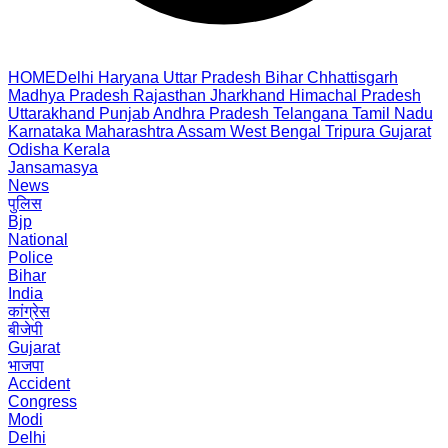
HOME
Delhi
Haryana
Uttar Pradesh
Bihar
Chhattisgarh
Madhya Pradesh
Rajasthan
Jharkhand
Himachal Pradesh
Uttarakhand
Punjab
Andhra Pradesh
Telangana
Tamil Nadu
Karnataka
Maharashtra
Assam
West Bengal
Tripura
Gujarat
Odisha
Kerala
Jansamasya
News
पुलिस
Bjp
National
Police
Bihar
India
कांग्रेस
बीजेपी
Gujarat
भाजपा
Accident
Congress
Modi
Delhi