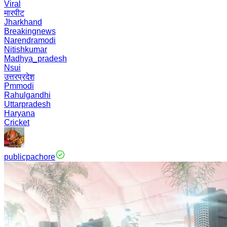
Viral
मारपीट
Jharkhand
Breakingnews
Narendramodi
Nitishkumar
Madhya_pradesh
Nsui
उत्तरप्रदेश
Pmmodi
Rahulgandhi
Uttarpradesh
Haryana
Cricket
publicpachore