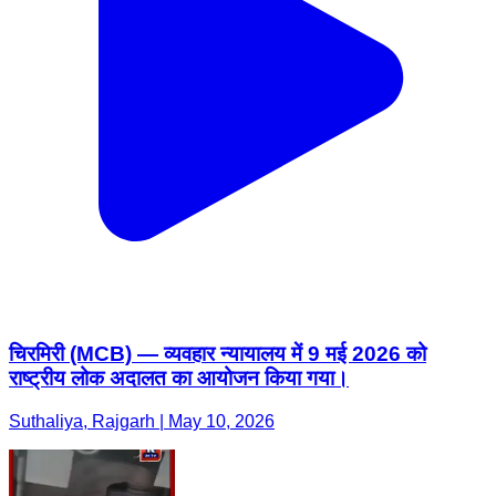
चिरमिरी (MCB) — व्यवहार न्यायालय में 9 मई 2026 को
राष्ट्रीय लोक अदालत का आयोजन किया गया।
Suthaliya, Rajgarh | May 10, 2026