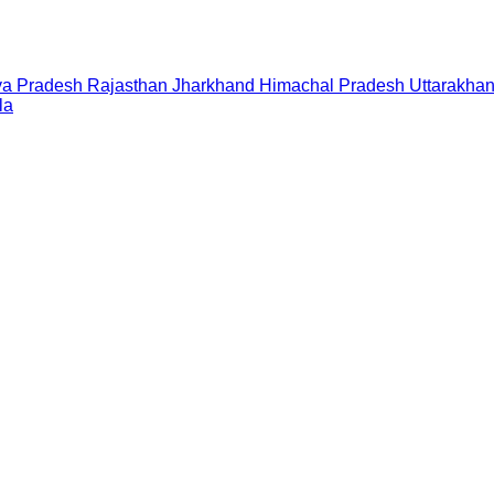
a Pradesh
Rajasthan
Jharkhand
Himachal Pradesh
Uttarakha
la