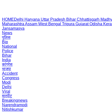
HOME
Delhi
Haryana
Uttar Pradesh
Bihar
Chhattisgarh
Madhy
Maharashtra
Assam
West Bengal
Tripura
Gujarat
Odisha
Kera
Jansamasya
News
पुलिस
Bjp
National
Police
Bihar
India
कांग्रेस
भाजपा
Accident
Congress
Modi
Delhi
Viral
मारपीट
Breakingnews
Narendramodi
Nitishkumar