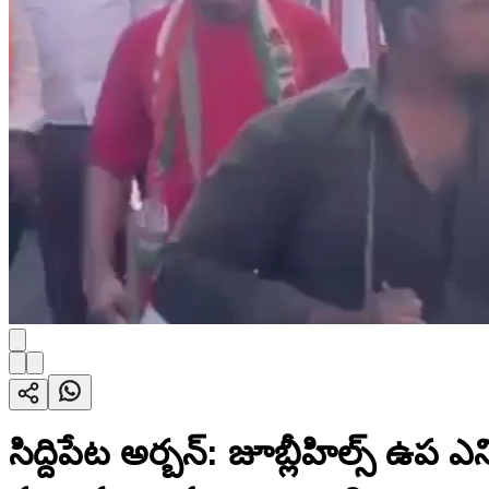
సిద్దిపేట అర్బన్: జూబ్లీహిల్స్ ఉప ఎన్న