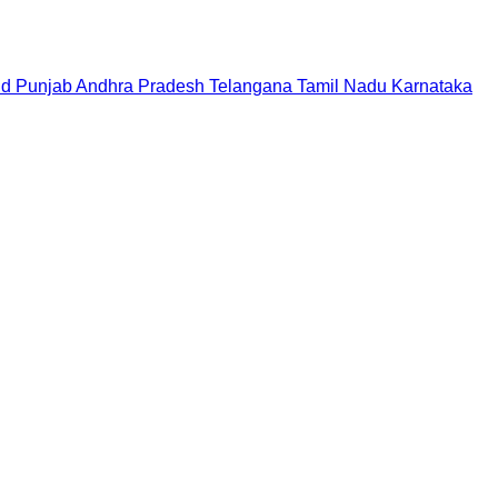
nd
Punjab
Andhra Pradesh
Telangana
Tamil Nadu
Karnataka