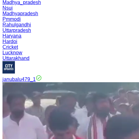
Madhya_pradesh
Nsui
Madhyapradesh
Pmmodi
Rahulgandhi
Uttarpradesh
Haryana
Hardoi
Cricket
Lucknow
Uttarakhand
janubalu479_1