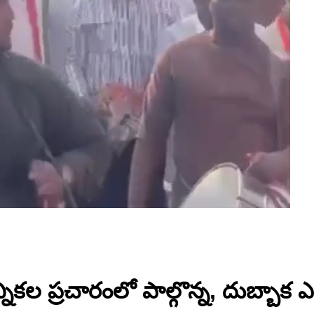
ికల ప్రచారంలో పాల్గొన్న, దుబ్బాక ఎమ్మెల