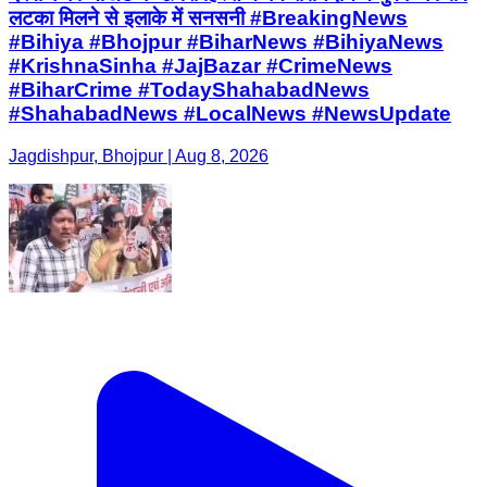
लटका मिलने से इलाके में सनसनी #BreakingNews
#Bihiya #Bhojpur #BiharNews #BihiyaNews
#KrishnaSinha #JajBazar #CrimeNews
#BiharCrime #TodayShahabadNews
#ShahabadNews #LocalNews #NewsUpdate
Jagdishpur, Bhojpur | Aug 8, 2026