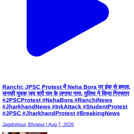
Ranchi: JPSC Protest में Neha Bora पर इंक से हमला,
सनकी युवक जय श्री राम के लगाया नारा, पुलिस ने किया गिरफ्तार
#JPSCProtest #NehaBora #RanchiNews
#JharkhandNews #InkAttack #StudentProtest
#JPSC #JharkhandProtest #BreakingNews
Jagdishpur, Bhojpur | Aug 7, 2026