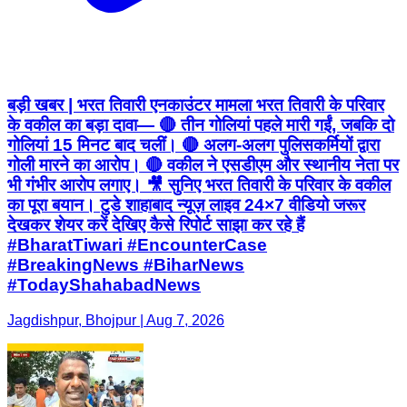
बड़ी खबर | भरत तिवारी एनकाउंटर मामला भरत तिवारी के परिवार
के वकील का बड़ा दावा— 🔴 तीन गोलियां पहले मारी गईं, जबकि दो
गोलियां 15 मिनट बाद चलीं। 🔴 अलग-अलग पुलिसकर्मियों द्वारा
गोली मारने का आरोप। 🔴 वकील ने एसडीएम और स्थानीय नेता पर
भी गंभीर आरोप लगाए। 🎥 सुनिए भरत तिवारी के परिवार के वकील
का पूरा बयान। टुडे शाहाबाद न्यूज़ लाइव 24×7 वीडियो जरूर
देखकर शेयर करें देखिए कैसे रिपोर्ट साझा कर रहे हैं
#BharatTiwari #EncounterCase
#BreakingNews #BiharNews
#TodayShahabadNews
Jagdishpur, Bhojpur | Aug 7, 2026