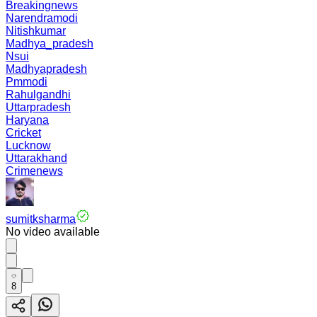
Breakingnews
Narendramodi
Nitishkumar
Madhya_pradesh
Nsui
Madhyapradesh
Pmmodi
Rahulgandhi
Uttarpradesh
Haryana
Cricket
Lucknow
Uttarakhand
Crimenews
sumitksharma
No video available
8