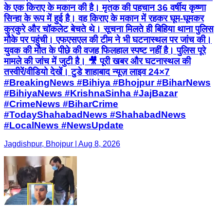
के एक किराए के मकान की है। मृतक की पहचान 36 वर्षीय कृष्णा
सिन्हा के रूप में हुई है। वह किराए के मकान में रहकर घूम-घूमकर
कुरकुरे और चॉकलेट बेचते थे। सूचना मिलते ही बिहिया थाना पुलिस
मौके पर पहुंची। एफएसएल की टीम ने भी घटनास्थल पर जांच की।
युवक की मौत के पीछे की वजह फिलहाल स्पष्ट नहीं है। पुलिस पूरे
मामले की जांच में जुटी है। 🎥 पूरी खबर और घटनास्थल की
तस्वीरें/वीडियो देखें। टुडे शाहाबाद न्यूज़ लाइव 24×7
#BreakingNews #Bihiya #Bhojpur #BiharNews
#BihiyaNews #KrishnaSinha #JajBazar
#CrimeNews #BiharCrime
#TodayShahabadNews #ShahabadNews
#LocalNews #NewsUpdate
Jagdishpur, Bhojpur | Aug 8, 2026