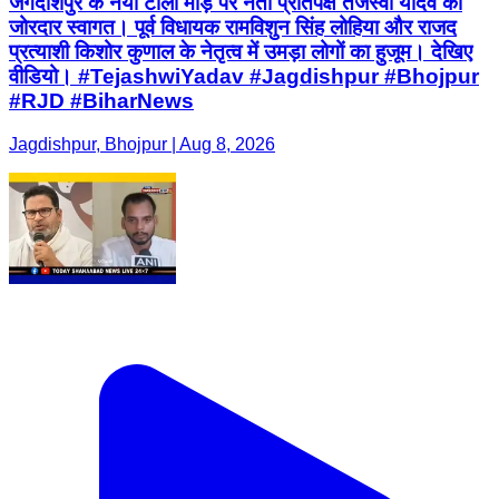
जगदीशपुर के नया टोला मोड़ पर नेता प्रतिपक्ष तेजस्वी यादव का
जोरदार स्वागत। पूर्व विधायक रामविशुन सिंह लोहिया और राजद
प्रत्याशी किशोर कुणाल के नेतृत्व में उमड़ा लोगों का हुजूम। देखिए
वीडियो। #TejashwiYadav #Jagdishpur #Bhojpur
#RJD #BiharNews
Jagdishpur, Bhojpur | Aug 8, 2026