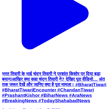
भरत तिवारी के भाई चंदन तिवारी ने प्रशांत किशोर पर दिया बड़ा
बयान!आखिर क्या कहा चंदन तिवारी ने? देखिए पूरा वीडियो… अंत
तक जरूर देखें और जानिए क्या है पूरा मामला। #BharatTiwari
#BharatTiwariEncounter #ChandanTiwari
#PrashantKishor #BiharNews #AraNews
#BreakingNews #TodayShahabadNews