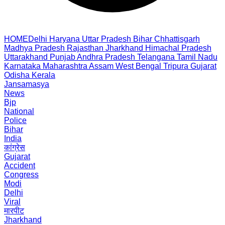
HOME
Delhi
Haryana
Uttar Pradesh
Bihar
Chhattisgarh
Madhya Pradesh
Rajasthan
Jharkhand
Himachal Pradesh
Uttarakhand
Punjab
Andhra Pradesh
Telangana
Tamil Nadu
Karnataka
Maharashtra
Assam
West Bengal
Tripura
Gujarat
Odisha
Kerala
Jansamasya
News
Bjp
National
Police
Bihar
India
कांग्रेस
Gujarat
Accident
Congress
Modi
Delhi
Viral
मारपीट
Jharkhand