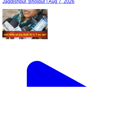
Jagdishpur, Bhojpur | Aug 7, 2026