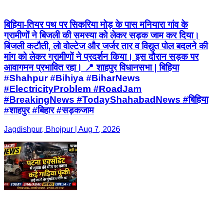
बिहिया-तियर पथ पर सिकरिया मोड़ के पास मनियारा गांव के
ग्रामीणों ने बिजली की समस्या को लेकर सड़क जाम कर दिया।
बिजली कटौती, लो वोल्टेज और जर्जर तार व विद्युत पोल बदलने की
मांग को लेकर ग्रामीणों ने प्रदर्शन किया। इस दौरान सड़क पर
आवागमन प्रभावित रहा। 📍 शाहपुर विधानसभा | बिहिया
#Shahpur #Bihiya #BiharNews
#ElectricityProblem #RoadJam
#BreakingNews #TodayShahabadNews #बिहिया
#शाहपुर #बिहार #सड़कजाम
Jagdishpur, Bhojpur | Aug 7, 2026